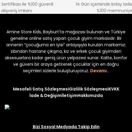
 Sertifikası ile %100 güvenli
14 Gün içerisinde kolay iad
alışveriş imkanı
%100 memnuniye
Amine Store Kids, Bayburt’ta mağazası bulunan ve Türkiye
geneline online satış yapan çocuk giyim markasıdır. Bir
annenin “çocuğuma en iyisi” anlayışıyla kurulan markamız;
zıbından hastane çıkışına, kız ve erkek çocuk giyimden
aksesuarlara kadar geniş ürün yelpazesi sunar. Kalite, konfor
ve güveni bir araya getirerek çocuklar için en doğru
seçimleri sizlerle buluşturuyoruz.
Devamı..
Mesafeli Satış Sözleşmesi
Gizlilik Sözleşmesi
KVKK
İade & Değişim
İletişim
Hakkımızda
Bizi Sosyal Medyada Takip Edin