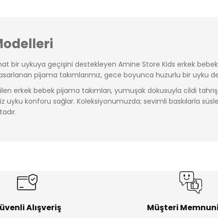
odelleri
ahat bir uykuya geçişini destekleyen
Amine Store Kids
erkek bebek p
 tasarlanan pijama takımlarımız, gece boyunca huzurlu bir uyku d
tilen erkek bebek pijama takımları, yumuşak dokusuyla cildi tahr
siz uyku konforu sağlar. Koleksiyonumuzda; sevimli baskılarla süsl
adır.
erkek bebek pijama takımı koleksiyonu, dayanıklı yapısıyla uzun s
 görünüm sunan Amine Store Kids erkek bebek pijama takımı koleks
üvenli Alışveriş
Müşteri Memnuni