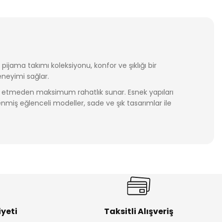
ijama takımı koleksiyonu, konfor ve şıklığı bir
eneyimi sağlar.
iş etmeden maksimum rahatlık sunar. Esnek yapıları
enmiş eğlenceli modeller, sade ve şık tasarımlar ile
üreli kullanım avantajı sunar. Siz de bebeğinizin
iyonunu keşfedin. Avantajlı fiyatlar ve güvenli
yeti
Taksitli Alışveriş