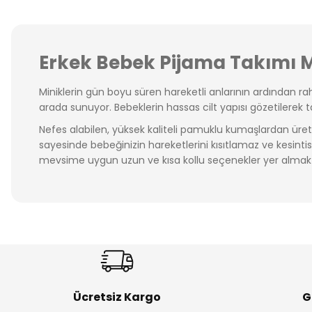
Erkek Bebek Pijama Takımı M
Miniklerin gün boyu süren hareketli anlarının ardından r
arada sunuyor. Bebeklerin hassas cilt yapısı gözetilerek
Nefes alabilen, yüksek kaliteli pamuklu kumaşlardan üre
sayesinde bebeğinizin hareketlerini kısıtlamaz ve kesinti
mevsime uygun uzun ve kısa kollu seçenekler yer almakt
Hem uyku saatlerinde hem de ev içi kullanımda ideal olan 
konforunu ön planda tutan, aynı zamanda stil sahibi bir
alışveriş fırsatlarıyla hemen sipariş verin!
Ücretsiz Kargo
G