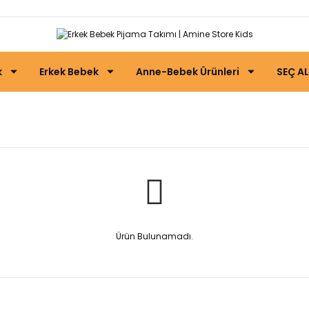
k
Erkek Bebek
Anne-Bebek Ürünleri
SEÇ AL
Erkek Bebek Pijama Takımı
Ürün Bulunamadı.