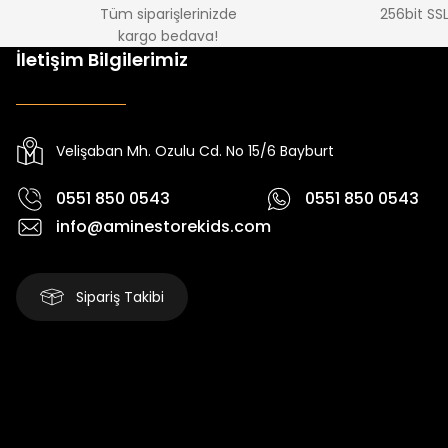
Tüm siparişlerinizde
256bit SSL
kargo bedava!
İletişim Bilgilerimiz
Velişaban Mh. Ozulu Cd. No 15/6 Bayburt
0551 850 0543
0551 850 0543
info@aminestorekids.com
Sipariş Takibi