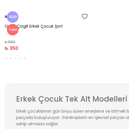
Amine
%30
Onca Çizgili Erkek Çocuk Şort
Yeni
₺ 500
₺ 350
Erkek Çocuk Tek Alt Modelleri
Erkek çocuklarının gün boyu süren enerjisine ve bitmek bi
parçada buluşturuyor. Gardıropların en işlevsel parçası ol
sahip olmasını sağlar.