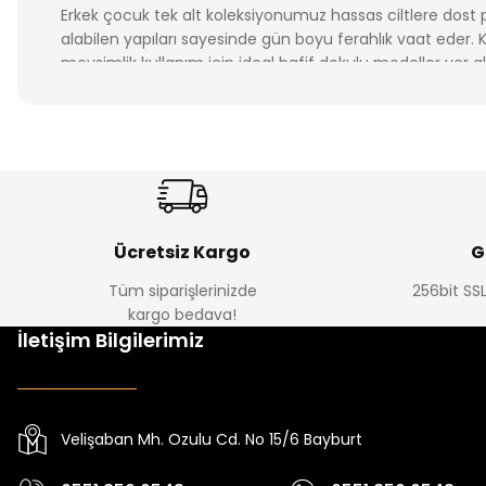
Erkek çocuk tek alt koleksiyonumuz hassas ciltlere dos
alabilen yapıları sayesinde gün boyu ferahlık vaat eder. 
mevsimlik kullanım için ideal hafif dokulu modeller yer a
Oğlunuzun gardırobuna hem pratik hem de stil sahibi do
hit parçalarını avantajlı fiyatlarla incelemek ve güvenli a
Ücretsiz Kargo
G
Tüm siparişlerinizde
256bit SSL
kargo bedava!
İletişim Bilgilerimiz
Velişaban Mh. Ozulu Cd. No 15/6 Bayburt