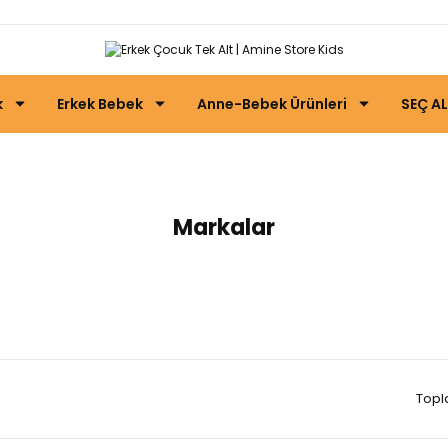
k
Erkek Bebek
Anne-Bebek Ürünleri
SEÇ AL
Erkek Çocuk Tek Alt
Markalar
Topl