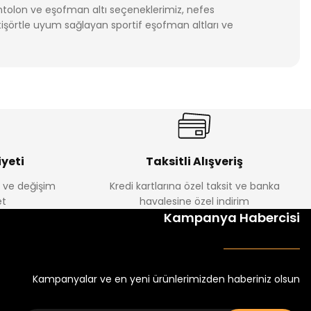
ntolon ve eşofman altı seçeneklerimiz, nefes
 tişörtle uyum sağlayan sportif eşofman altları ve
ek çocuk tek alt kategorimizi keşfedin. Sezonun en
yeti
Taksitli Alışveriş
e ve değişim
Kredi kartlarına özel taksit ve banka
t
havalesine özel indirim
Kampanya Habercisi
Kampanyalar ve en yeni ürünlerimizden haberiniz olsun