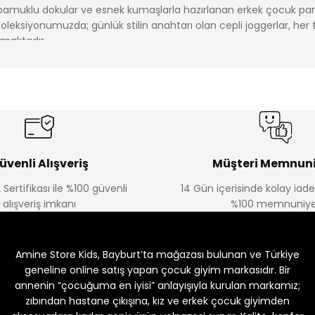
t pamuklu dokular ve esnek kumaşlarla hazırlanan erkek çocuk pa
Koleksiyonumuzda; günlük stilin anahtarı olan cepli joggerlar, her
lmaktadır.
kunuşlar eklemek için Amine Store Kids güvencesiyle sunulan erk
lışverişin tadını çıkarmak için hemen sitemizi ziyaret edin!
üvenli Alışveriş
Müşteri Memnuni
 Sertifikası ile %100 güvenli
14 Gün içerisinde kolay iad
alışveriş imkanı
%100 memnuniye
Amine Store Kids, Bayburt’ta mağazası bulunan ve Türkiye
geneline online satış yapan çocuk giyim markasıdır. Bir
annenin “çocuğuma en iyisi” anlayışıyla kurulan markamız;
zıbından hastane çıkışına, kız ve erkek çocuk giyimden