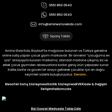
0551 850 0543
0551 850 0543
info@aminestorekids.com
Sipariş Takibi
Amine Store Kids, Bayburt’ta mağazası bulunan ve Türkiye geneline
online satış yapan çocuk giyim markasıdır. Bir annenin “çocuğuma en
iyisi” anlayışıyla kurulan markamız; zıbından hastane çıkışına, kız ve
erkek çocuk giyimden aksesuarlara kadar geniş ürün yelpazesi sunar.
Kalite, konfor ve güveni bir araya getirerek çocuklar için en doğru
seçimleri sizlerle buluşturuyoruz.
Devamı..
Mesafeli Satış Sözleşmesi
Gizlilik Sözleşmesi
KVKK
İade & Değişim
İletişim
Hakkımızda
Bizi Sosyal Medyada Takip Edin