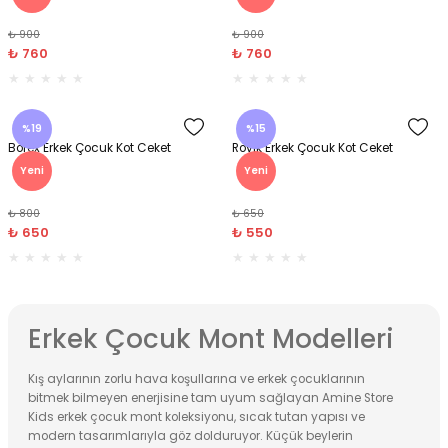
₺ 900
₺ 900
nt
Sweatshirt
ise
Pijama Takımı
₺ 760
₺ 760
ntolon
-Shirt
k
Salopet
%19
%15
Borex Erkek Çocuk Kot Ceket
Rovik Erkek Çocuk Kot Ceket
jama Takımı
Takım
tane Çıkışı ve Zıbın Seti
-shirt
Yeni
Yeni
lopet
Takım Elbise
ntolon
Takım
₺ 800
₺ 650
₺ 650
₺ 550
eatshirt
ek Alt
jama Takımı
ek Alt
hirt
lopet
Tulum
Erkek Çocuk Mont Modelleri
kım
kımı
Kış aylarının zorlu hava koşullarına ve erkek çocuklarının
bitmek bilmeyen enerjisine tam uyum sağlayan Amine Store
yt
 Alt
Kids erkek çocuk mont koleksiyonu, sıcak tutan yapısı ve
modern tasarımlarıyla göz dolduruyor. Küçük beylerin