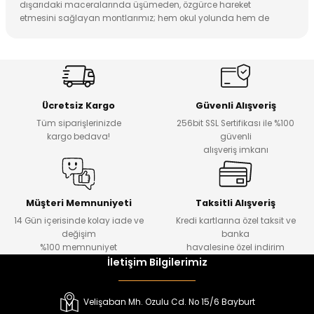
dışarıdaki maceralarında üşümeden, özgürce hareket
 Alt
lum
etmesini sağlayan montlarımız; hem okul yolunda hem de
hafta sonu gezilerinde en güvenilir korumayı sunar.
ka ve Taç
Su itici dış kumaşlar ve vücut ısısını hapseden kaliteli iç
dolgularla hazırlanan erkek çocuk mont modellerimiz,
rüzgara ve soğuğa karşı tam koruma vaat eder. Hafif yapısı
lum
sayesinde ağırlık yapmayan tasarımlarımız, çocukların oyun
oynarken veya yürürken konforundan ödün vermesini engeller.
Ücretsiz Kargo
Güvenli Alışveriş
lek
Tüm siparişlerinizde
256bit SSL Sertifikası ile %100
Oğlunuzu soğuktan korurken stiline karizmatik bir dokunuş
kargo bedava!
güvenli
eklemek için Amine Store Kids güvencesiyle sunulan mont
alışveriş imkanı
kategorimizi hemen keşfedin. Sezonun en hit parçalarını
incelemek ve avantajlı fiyatlarla güvenli alışverişin keyfini
çıkarmak için sitemizi ziyaret edin!
Müşteri Memnuniyeti
Taksitli Alışveriş
14 Gün içerisinde kolay iade ve
Kredi kartlarına özel taksit ve
değişim
banka
%100 memnuniyet
havalesine özel indirim
İletişim Bilgilerimiz
Velişaban Mh. Ozulu Cd. No 15/6 Bayburt