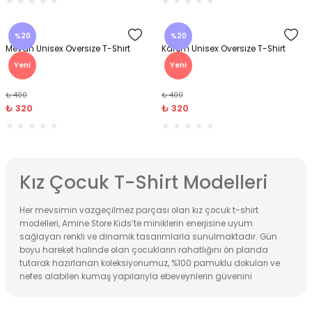
%20
%20
Mevan Unisex Oversize T-Shirt
Karem Unisex Oversize T-Shirt
Yeni
Yeni
₺ 400
₺ 400
₺ 320
₺ 320
Kız Çocuk T-Shirt Modelleri
Her mevsimin vazgeçilmez parçası olan kız çocuk t-shirt
modelleri, Amine Store Kids’te miniklerin enerjisine uyum
sağlayan renkli ve dinamik tasarımlarla sunulmaktadır. Gün
boyu hareket halinde olan çocukların rahatlığını ön planda
tutarak hazırlanan koleksiyonumuz, %100 pamuklu dokuları ve
nefes alabilen kumaş yapılarıyla ebeveynlerin güvenini
kazanıyor. kız çocuk t-shirt giyim ürünlerimizde kullanılan
doğal materyaller, hassas ciltleri korurken terletme