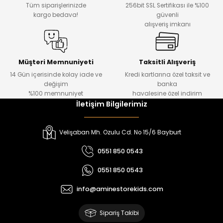
Tüm siparişlerinizde
256bit SSL Sertifikası ile %100
tasarımlarıyla kullanım kolaylığı sağlar.
kargo bedava!
güvenli
Kaliteli dikişleri sayesinde sık yıkamaya ve yoğun harekete
alışveriş imkanı
karşı direnç gösteren pantolonlarımız, uzun ömürlü kullanım
vaat eder. Siz de oğlunuzun gardırobuna hem fonksiyonel
hem de karizmatik bir dokunuş eklemek için Amine Store Kids
avantajlı fiyatlarını kaçırmayın. Hemen keşfedin, şıklığı
Müşteri Memnuniyeti
Taksitli Alışveriş
konforla birleştirin!
14 Gün içerisinde kolay iade ve
Kredi kartlarına özel taksit ve
değişim
banka
%100 memnuniyet
havalesine özel indirim
İletişim Bilgilerimiz
Velişaban Mh. Ozulu Cd. No 15/6 Bayburt
0551 850 0543
0551 850 0543
info@aminestorekids.com
Sipariş Takibi