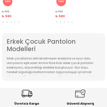
Yeni
Yeni
 Alt
lum
₺ 750
₺ 750
₺ 580
₺ 580
ka ve Taç
lum
Erkek Çocuk Pantolon
lek
Modelleri
Erkek çocuklarının bitmek bilmeyen enerjisine ve oyun dolu
dünyasına eşlik eden Amine Store Kids erkek çocuk pantolon
koleksiyonu, dayanıklılığı estetikle buluşturuyor. Gün boyu
hareket özgürlüğü kısıtlanmadan özgürce koşup oynamak
isteyen minikler için tasarlanan pantolonlarımız, ebeveynlerin
hem kalite hem de şıklık arayışına hitap ediyor.
Koleksiyonumuzda yer alan erkek çocuk pantolon modelleri,
hassas ciltlere uyumlu yüksek kaliteli pamuklu kumaşlar ve
esnek dokularla hazırlanmıştır. Terletmeyen, nefes alabilen
yapısı sayesinde her mevsim konfor sunan modellerimiz;
Ücretsiz Kargo
Güvenli Alışveriş
belden ayarlanabilir lastik detayları ve fonksiyonel cep