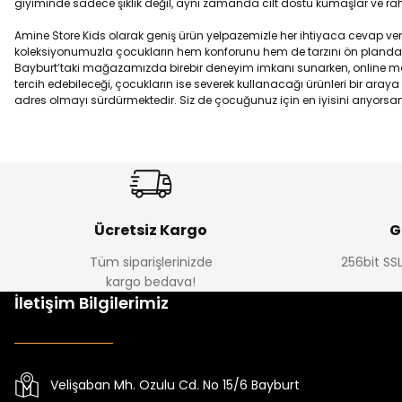
giyiminde sadece şıklık değil, aynı zamanda cilt dostu kumaşlar ve ra
Amine Store Kids olarak geniş ürün yelpazemizle her ihtiyaca cevap veri
koleksiyonumuzla çocukların hem konforunu hem de tarzını ön planda tu
Bayburt’taki mağazamızda birebir deneyim imkanı sunarken, online mağ
tercih edebileceği, çocukların ise severek kullanacağı ürünleri bir ar
adres olmayı sürdürmektedir. Siz de çocuğunuz için en iyisini arıyorsa
Ücretsiz Kargo
G
Tüm siparişlerinizde
256bit SSL
kargo bedava!
İletişim Bilgilerimiz
Velişaban Mh. Ozulu Cd. No 15/6 Bayburt