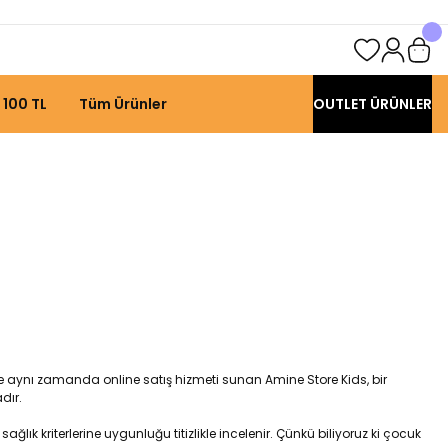
 100 TL
Tüm Ürünler
OUTLET ÜRÜNLER
n ve aynı zamanda online satış hizmeti sunan Amine Store Kids, bir
dır.
lık kriterlerine uygunluğu titizlikle incelenir. Çünkü biliyoruz ki çocuk