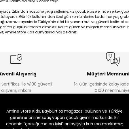
hat kullanım da büyük önem taşır.
yoruz. Zıbından hastane çıkışı setlerine, kız çocuk elbiselerinden erkek 
tuyoruz. Günlük kullanımdan özel gün kombinlerine kadar her yaş grubuna 
azamız sayesinde Türkiye’nin dört bir yanına hızlı ve güvenli teslimat 
aya getiren güçlü bir marka olmaktır. Kalite, güven ve müşteri memnuniyet
nız, Amine Store Kids dünyasına hoş geldiniz.
üvenli Alışveriş
Müşteri Memnuni
 Sertifikası ile %100 güvenli
14 Gün içerisinde kolay iad
alışveriş imkanı
%100 memnuniye
Amine Store Kids, Bayburt’ta mağazası bulunan ve Türkiye
geneline online satış yapan çocuk giyim markasıdır. Bir
annenin “çocuğuma en iyisi” anlayışıyla kurulan markamız;