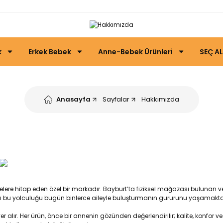
k
Erkek Bebek
Anne-Bebek Ürünleri
SEÇ AL
Anasayfa
Sayfalar
Hakkımızda
n ailelere hitap eden özel bir markadır. Bayburt’ta fiziksel mağazası buluna
tığı bu yolculuğu bugün binlerce aileyle buluşturmanın gururunu yaşamakta
r. Her ürün, önce bir annenin gözünden değerlendirilir; kalite, konfor ve sağ