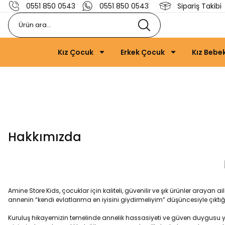
0551 850 0543
0551 850 0543
Sipariş Takibi
Kız Çocuk
Erkek Çocuk
Kız Bebe
Hakkımızda
Amine Store Kids, çocuklar için kaliteli, güvenilir ve şık ürünler araya
annenin “kendi evlatlarıma en iyisini giydirmeliyim” düşüncesiyle çık
Kuruluş hikayemizin temelinde annelik hassasiyeti ve güven duygusu yer alı