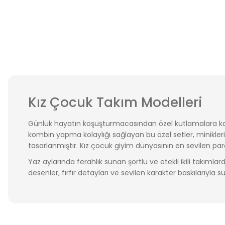
Kız Çocuk Takım Modelleri
Günlük hayatın koşuşturmacasından özel kutlamalara kadar
kombin yapma kolaylığı sağlayan bu özel setler, minikl
tasarlanmıştır. Kız çocuk giyim dünyasının en sevilen pa
Yaz aylarında ferahlık sunan şortlu ve etekli ikili takıml
desenler, fırfır detayları ve sevilen karakter baskılarıyla s
Amine Store Kids kalitesiyle hazırlanan, yıkamaya dayanık
kesimlerin ve konforun ön planda olduğu kız çocuk kıyafetle