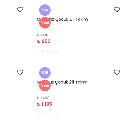
%14
Merin Kız Çocuk 2’li Takım
Yeni
₺ 1.100
₺ 950
%15
Savin Kız Çocuk 2’li Takım
Yeni
₺ 1.400
₺ 1.195