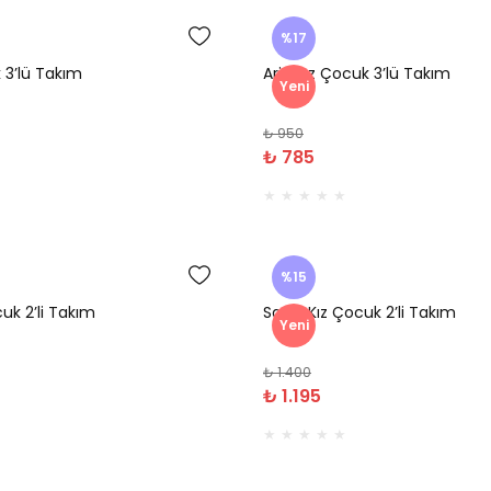
%17
 3’lü Takım
Aria Kız Çocuk 3’lü Takım
Yeni
₺ 950
₺ 785
%15
uk 2’li Takım
Savin Kız Çocuk 2’li Takım
Yeni
₺ 1.400
₺ 1.195