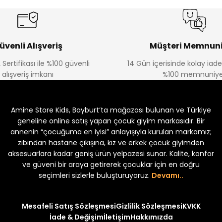
üvenli Alışveriş
Müşteri Memnuni
 Sertifikası ile %100 güvenli
14 Gün içerisinde kolay iad
alışveriş imkanı
%100 memnuniye
Amine Store Kids, Bayburt’ta mağazası bulunan ve Türkiye
geneline online satış yapan çocuk giyim markasıdır. Bir
annenin “çocuğuma en iyisi” anlayışıyla kurulan markamız;
zıbından hastane çıkışına, kız ve erkek çocuk giyimden
aksesuarlara kadar geniş ürün yelpazesi sunar. Kalite, konfor
ve güveni bir araya getirerek çocuklar için en doğru
seçimleri sizlerle buluşturuyoruz.
Devamı..
Mesafeli Satış Sözleşmesi
Gizlilik Sözleşmesi
KVKK
İade & Değişim
İletişim
Hakkımızda