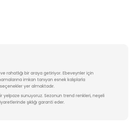
rahatlığı bir araya getiriyor. Ebeveynler için
amalarına imkan tanıyan esnek kalıplarla
 seçenekler yer almaktadır.
bir yelpaze sunuyoruz. Sezonun trend renkleri, neşeli
yaretlerinde şıklığı garanti eder.
una neşeli bir dokunuş katabilirsiniz. Siz de modern
rişin keyfini çıkarın.