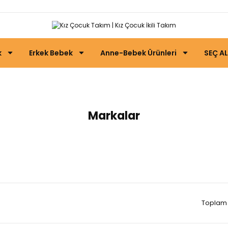
k
Erkek Bebek
Anne-Bebek Ürünleri
SEÇ AL
Kız Çocuk Takım
Markalar
Toplam 