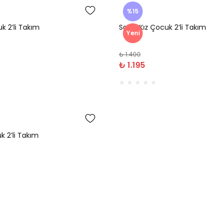
%15
k 2’li Takım
Savin Kız Çocuk 2’li Takım
Yeni
₺ 1.400
₺ 1.195
k 2’li Takım