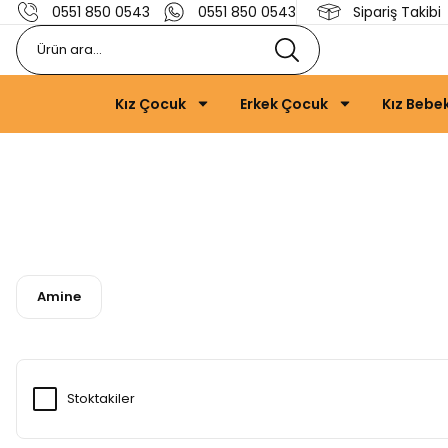
0551 850 0543
0551 850 0543
Sipariş Takibi
Kız Çocuk
Erkek Çocuk
Kız Bebe
Amine
Stoktakiler