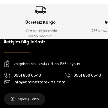
Ücretsiz Kargo
G
Tüm siparişlerinizde
256bit SSL
kargo bedava!
İletişim Bilgilerimiz
Velişaban Mh. Ozulu Cd. No 15/6 Bayburt
0551 850 0543
0551 850 0543
info@aminestorekids.com
Sipariş Takibi