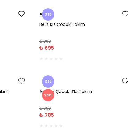
Amine
%13
Belis Kız Çocuk Takım
₺ 800
₺ 695
%17
Takım
Aria Kız Çocuk 3’lü Takım
Yeni
₺ 950
₺ 785