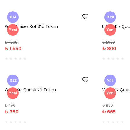
%14
%20
Puba Unisex Kot 3’lü Takım
Urban Kız Çoc
Yeni
Yeni
₺ 1.800
₺ 1.000
₺ 1.550
₺ 800
%22
%17
Oven Kız Çocuk 2’li Takım
Viren Kız Çocu
Yeni
Yeni
₺ 450
₺ 800
₺ 350
₺ 665