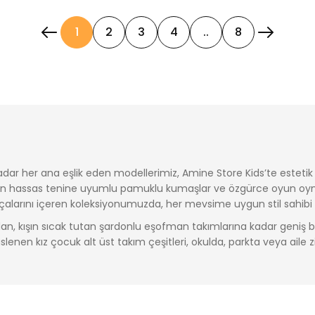
1
2
3
4
..
8
 her ana eşlik eden modellerimiz, Amine Store Kids’te estetik ve 
erin hassas tenine uyumlu pamuklu kumaşlar ve özgürce oyun oyn
rçalarını içeren koleksiyonumuzda, her mevsime uygun stil sahibi
ardan, kışın sıcak tutan şardonlu eşofman takımlarına kadar geniş 
üslenen kız çocuk alt üst takım çeşitleri, okulda, parkta veya aile zi
lı ve uzun ömürlü kullanım sunan takımlarımızla kızınızın gardırob
ri arasından seçiminizi yaparak, avantajlı fiyatlarla güvenli alışve