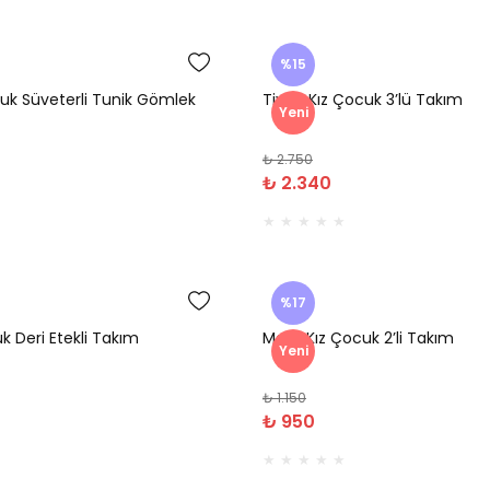
%15
uk Süveterli Tunik Gömlek
Tivon Kız Çocuk 3’lü Takım
Yeni
₺ 2.750
₺ 2.340
%17
k Deri Etekli Takım
Melin Kız Çocuk 2’li Takım
Yeni
₺ 1.150
₺ 950