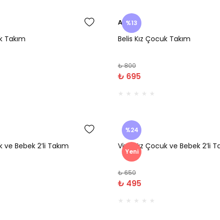
Amine
%13
uk Takım
Belis Kız Çocuk Takım
₺ 800
₺ 695
%24
k ve Bebek 2’li Takım
Vina Kız Çocuk ve Bebek 2’li 
Yeni
₺ 650
₺ 495