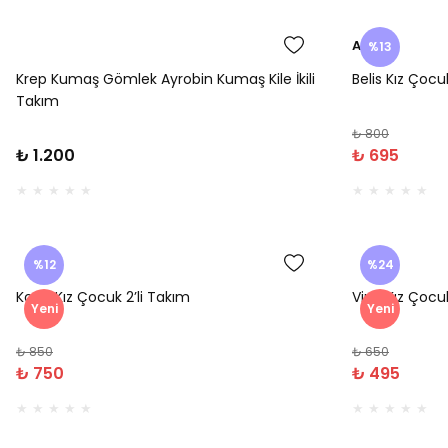
Amine
%13
Krep Kumaş Gömlek Ayrobin Kumaş Kile İkili
Belis Kız Çoc
Takım
₺ 800
₺ 1.200
₺ 695
%12
%24
Kona Kız Çocuk 2’li Takım
Vina Kız Çocu
Yeni
Yeni
₺ 850
₺ 650
₺ 750
₺ 495