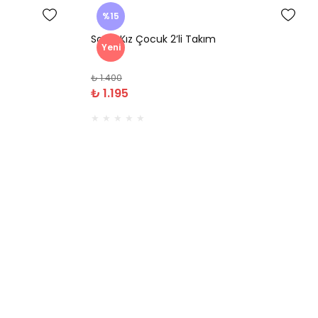
%15
Savin Kız Çocuk 2’li Takım
Yeni
₺ 1.400
₺ 1.195