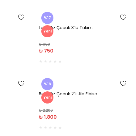
%17
Lorin Kız Çocuk 3’lü Takım
Yeni
₺ 900
₺ 750
%18
Bella Kız Çocuk 2’li Jile Elbise
Yeni
₺ 2.200
₺ 1.800