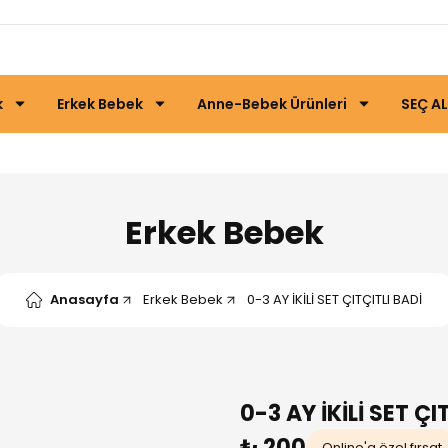
k
Erkek Bebek
Anne-Bebek Ürünleri
SEÇ AL
Erkek Bebek
Anasayfa
Erkek Bebek
0-3 AY İKİLİ SET ÇITÇITLI BADİ
0-3 AY İKİLİ SET ÇI
₺ 200
Online'a özel fırsat