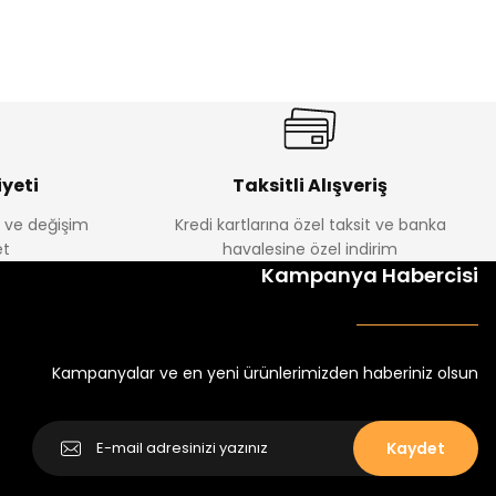
%22
%22
Luvin Erkek Bebek Tulum
Yelza Erkek Bebek Tulum
Yeni
Yeni
₺ 250
₺ 250
₺ 320
₺ 320
yeti
Taksitli Alışveriş
e ve değişim
Kredi kartlarına özel taksit ve banka
t
havalesine özel indirim
Kampanya Habercisi
Kampanyalar ve en yeni ürünlerimizden haberiniz olsun
Kaydet