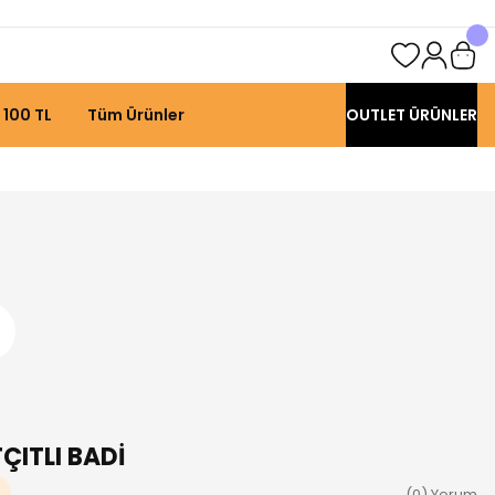
 100 TL
Tüm Ürünler
OUTLET ÜRÜNLER
TÇITLI BADİ
(0) Yorum