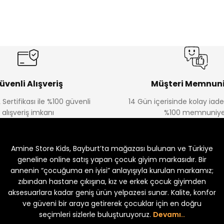
%17
%22
Bagi Erkek Çocuk Kot Pantolon
Luvin Erkek Bebek Tulum
Yeni
Yeni
₺ 580
₺ 250
₺ 700
₺ 320
üvenli Alışveriş
Müşteri Memnuni
 Sertifikası ile %100 güvenli
14 Gün içerisinde kolay iad
alışveriş imkanı
%100 memnuniye
%22
%22
von Erkek Bebek Tulum
Solin Erkek Bebek Tulum
Amine Store Kids, Bayburt’ta mağazası bulunan ve Türkiye
Yeni
Yeni
₺ 250
₺ 250
320
₺ 320
geneline online satış yapan çocuk giyim markasıdır. Bir
annenin “çocuğuma en iyisi” anlayışıyla kurulan markamız;
zıbından hastane çıkışına, kız ve erkek çocuk giyimden
aksesuarlara kadar geniş ürün yelpazesi sunar. Kalite, konfor
ve güveni bir araya getirerek çocuklar için en doğru
seçimleri sizlerle buluşturuyoruz.
Devamı..