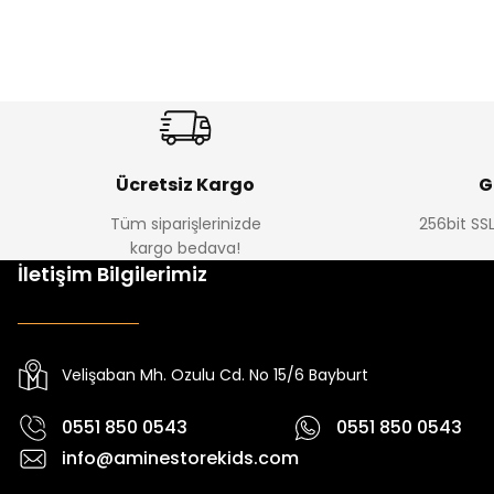
Amine
%30
%17
Cars Erkek Bebek Takımı
Bagi Erkek Çocuk Kot Pantolon
Yeni
Yeni
₺ 350
₺ 580
₺ 500
₺ 700
Ücretsiz Kargo
G
Tüm siparişlerinizde
256bit SSL
kargo bedava!
%22
%22
İletişim Bilgilerimiz
Yovra Erkek Bebek Tulum
Yovra Erkek Bebek Tulum
Ni
Yeni
Yeni
₺ 250
₺ 250
₺ 320
₺ 320
₺ 
Velişaban Mh. Ozulu Cd. No 15/6 Bayburt
0551 850 0543
0551 850 0543
info@aminestorekids.com