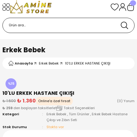
Geri Dön
Geri Dön
Geri Dön
Geri Dön
Geri Dön
k
k
 Ürünleri
iye
 Çorap
iye
tkı, Bere ve Eldiven
Erkek Bebek
dy
 Gömlek
sesuarları
Battaniye
Anasayfa
Erkek Bebek
10'LU ERKEK HASTANE ÇIKIŞI
orap
ç Giyim
ı, Bere ve Eldiven
Body
%15
ise
Kazak
ttaniye
ıtçıtlı Body
10'LU ERKEK HASTANE ÇIKIŞI
₺ 1.360
₺ 1.600
Online'a özel fırsat
(0) Yorum
k
Mont
dy
Çorap ve Patik
₺ 259
den başlayan taksitlerle!
Taksit Seçenekleri
Kategori
Erkek Bebek
,
Tüm Ürünler
,
Erkek Bebek Hastane
Çıkışı ve Zıbın Seti
ömlek
Pantolon
ıtlı Body
astane Çıkışı ve Zıbın Seti
Stok Durumu
Stokta var
Giyim
Pijama Takımı
rap ve Patik
Pantolon