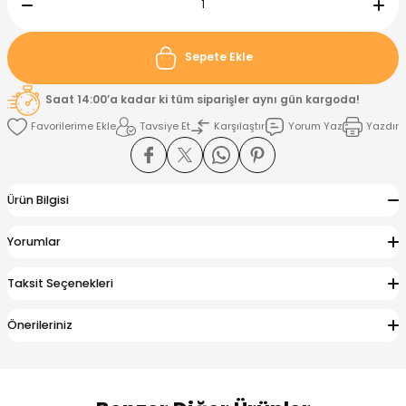
nt
Sweatshirt
ise
Pijama Takımı
Sepete Ekle
ntolon
-Shirt
k
Salopet
Saat 14:00’a kadar ki tüm siparişler aynı gün kargoda!
Tavsiye Et
Karşılaştır
Yorum Yaz
Yazdır
jama Takımı
Takım
tane Çıkışı ve Zıbın Seti
-shirt
lopet
Takım Elbise
ntolon
Takım
Ürün Bilgisi
eatshirt
ek Alt
jama Takımı
ek Alt
Yorumlar
hirt
lopet
Tulum
Taksit Seçenekleri
Önerileriniz
kım
kımı
yt
 Alt