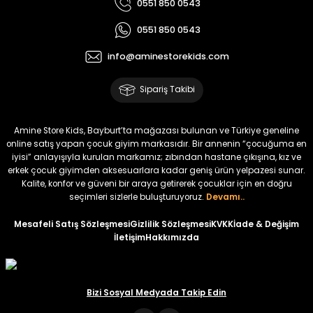
0551 850 0543
₺ 320
₺ 320
0551 850 0543
₺ 250
₺ 250
info@aminestorekids.com
%22
%22
Yovra Erkek Bebek Tulum
Yovra Erkek Bebek Tulum
Sipariş Takibi
Yeni
Yeni
₺ 320
₺ 320
Amine Store Kids, Bayburt’ta mağazası bulunan ve Türkiye geneline
₺ 250
₺ 250
online satış yapan çocuk giyim markasıdır. Bir annenin “çocuğuma en
iyisi” anlayışıyla kurulan markamız; zıbından hastane çıkışına, kız ve
erkek çocuk giyimden aksesuarlara kadar geniş ürün yelpazesi sunar.
%22
%22
Kalite, konfor ve güveni bir araya getirerek çocuklar için en doğru
Nivon Erkek Bebek Tulum
Solin Erkek Bebek Tulum
seçimleri sizlerle buluşturuyoruz.
Devamı..
Yeni
Yeni
Mesafeli Satış Sözleşmesi
Gizlilik Sözleşmesi
KVKK
İade & Değişim
İletişim
Hakkımızda
₺ 320
₺ 320
₺ 250
₺ 250
Bizi Sosyal Medyada Takip Edin