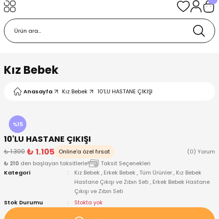
Geri Dön
Geri Dön
Geri Dön
Geri Dön
Geri Dön
k
k
 Ürünleri
iye
 Çorap
iye
tkı, Bere ve Eldiven
Kız Bebek
dy
 Gömlek
sesuarları
Battaniye
Anasayfa
Kız Bebek
10'LU HASTANE ÇIKIŞI
orap
ç Giyim
ı, Bere ve Eldiven
Body
%15
10'LU HASTANE ÇIKIŞI
ise
Kazak
ttaniye
ıtçıtlı Body
₺ 1.105
₺ 1.300
Online'a özel fırsat
(0) Yorum
₺ 210
den başlayan taksitlerle!
Taksit Seçenekleri
k
Mont
dy
Çorap ve Patik
Kategori
Kız Bebek
,
Erkek Bebek
,
Tüm Ürünler
,
Kız Bebek
Hastane Çıkışı ve Zıbın Seti
,
Erkek Bebek Hastane
Çıkışı ve Zıbın Seti
ömlek
Pantolon
ıtlı Body
astane Çıkışı ve Zıbın Seti
Stok Durumu
Stokta yok
Giyim
Pijama Takımı
rap ve Patik
Pantolon