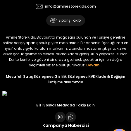
info@aminestorekids.com
%22
%22
%22
Zorin Kız Bebek Tulum
Navel Kız Bebek Tulum
Fovin Kız Bebek Tulum
Sipariş Takibi
Yeni
Yeni
Yeni
₺ 320
₺ 320
₺ 320
Amine Store Kids, Bayburt’ta mağazası bulunan ve Türkiye geneline
₺ 250
₺ 250
₺ 250
online satış yapan çocuk giyim markasıdır. Bir annenin “çocuğuma en
iyisi” anlayışıyla kurulan markamız; zıbından hastane çıkışına, kız ve
erkek çocuk giyimden aksesuarlara kadar geniş ürün yelpazesi sunar.
%22
Kalite, konfor ve güveni bir araya getirerek çocuklar için en doğru
Devra Kız Bebek Tulum
seçimleri sizlerle buluşturuyoruz.
Devamı..
Yeni
Mesafeli Satış Sözleşmesi
Gizlilik Sözleşmesi
KVKK
İade & Değişim
İletişim
Hakkımızda
₺ 320
₺ 250
Bizi Sosyal Medyada Takip Edin
Kampanya Habercisi