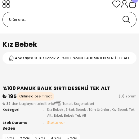
Geri Dön
Geri Dön
Geri Dön
Geri Dön
Geri Dön
k
k
 Ürünleri
iye
 Çorap
iye
tkı, Bere ve Eldiven
Kız Bebek
dy
 Gömlek
sesuarları
Battaniye
Anasayfa
Kız Bebek
%100 PAMUK BALIK SIRTI DESENLİ TEK ALT
orap
ç Giyim
ı, Bere ve Eldiven
Body
%100 PAMUK BALIK SIRTI DESENLİ TEK ALT
ise
Kazak
ttaniye
ıtçıtlı Body
₺ 195
Online'a özel fırsat
(0) Yorum
₺ 37
den başlayan taksitlerle!
Taksit Seçenekleri
k
Mont
dy
Çorap ve Patik
Kategori
Kız Bebek
,
Erkek Bebek
,
Tüm Ürünler
,
Kız Bebek Tek
Alt
,
Erkek Bebek Tek Alt
ömlek
Pantolon
ıtlı Body
astane Çıkışı ve Zıbın Seti
Stok Durumu
Stokta var
Beden
Giyim
Pijama Takımı
rap ve Patik
Pantolon
1 yaş
2 Yaş
3 Yaş
4 Yaş
5 Yaş