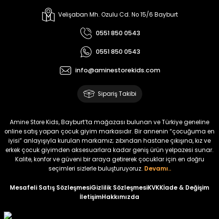
%22
%22
Koren Kız Çocuk ve Bebek Tayt
Yovin Kız Bebek Tulum
Velişaban Mh. Ozulu Cd. No 15/6 Bayburt
Yeni
Yeni
0551 850 0543
₺ 320
₺ 320
0551 850 0543
₺ 250
₺ 250
info@aminestorekids.com
%22
%22
%22
Zorin Kız Bebek Tulum
Navel Kız Bebek Tulum
Fovin Kız Bebek Tulum
Sipariş Takibi
Yeni
Yeni
Yeni
₺ 320
₺ 320
₺ 320
Amine Store Kids, Bayburt’ta mağazası bulunan ve Türkiye geneline
₺ 250
₺ 250
₺ 250
online satış yapan çocuk giyim markasıdır. Bir annenin “çocuğuma en
iyisi” anlayışıyla kurulan markamız; zıbından hastane çıkışına, kız ve
erkek çocuk giyimden aksesuarlara kadar geniş ürün yelpazesi sunar.
%22
Kalite, konfor ve güveni bir araya getirerek çocuklar için en doğru
Devra Kız Bebek Tulum
seçimleri sizlerle buluşturuyoruz.
Devamı..
Yeni
Mesafeli Satış Sözleşmesi
Gizlilik Sözleşmesi
KVKK
İade & Değişim
İletişim
Hakkımızda
₺ 320
₺ 250