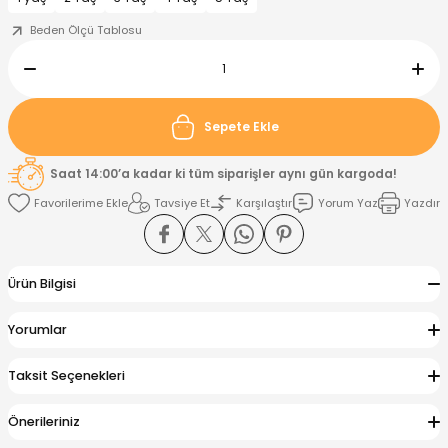
Beden Ölçü Tablosu
nt
Sweatshirt
ise
Pijama Takımı
ntolon
-Shirt
k
Salopet
Sepete Ekle
jama Takımı
Takım
tane Çıkışı ve Zıbın Seti
-shirt
Saat 14:00’a kadar ki tüm siparişler aynı gün kargoda!
Tavsiye Et
Karşılaştır
Yorum Yaz
Yazdır
lopet
Takım Elbise
ntolon
Takım
eatshirt
ek Alt
jama Takımı
ek Alt
Ürün Bilgisi
hirt
lopet
Tulum
Yorumlar
kım
kımı
Taksit Seçenekleri
yt
 Alt
Önerileriniz