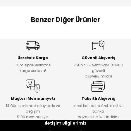
 Alt
lum
Benzer Diğer Ürünler
ka ve Taç
lum
%17
%22
Melra Kız Çocuk Kot Pantolon
Koren Kız Çocuk ve Bebek Tayt
Yeni
Yeni
lek
Ücretsiz Kargo
Güvenli Alışveriş
₺ 700
₺ 320
Tüm siparişlerinizde
256bit SSL Sertifikası ile %100
₺ 580
₺ 250
kargo bedava!
güvenli
alışveriş imkanı
%22
%22
Koren Kız Çocuk ve Bebek Tayt
Koren Kız Çocuk ve Bebek Tayt
Yeni
Yeni
Müşteri Memnuniyeti
Taksitli Alışveriş
14 Gün içerisinde kolay iade ve
Kredi kartlarına özel taksit ve
₺ 320
₺ 320
değişim
banka
₺ 250
₺ 250
%100 memnuniyet
havalesine özel indirim
İletişim Bilgilerimiz