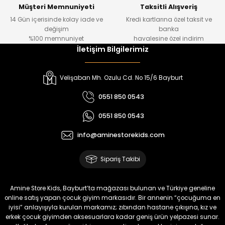
Yeni
Yeni
Müşteri Memnuniyeti
Taksitli Alışveriş
14 Gün içerisinde kolay iade ve
Kredi kartlarına özel taksit ve
₺ 320
₺ 320
değişim
banka
₺ 250
₺ 250
%100 memnuniyet
havalesine özel indirim
İletişim Bilgilerimiz
%22
%22
Koren Kız Çocuk ve Bebek Tayt
Yovin Kız Bebek Tulum
Velişaban Mh. Ozulu Cd. No 15/6 Bayburt
Yeni
Yeni
0551 850 0543
₺ 320
₺ 320
0551 850 0543
₺ 250
₺ 250
info@aminestorekids.com
%22
%22
%22
Zorin Kız Bebek Tulum
Navel Kız Bebek Tulum
Fovin Kız Bebek Tulum
Sipariş Takibi
Yeni
Yeni
Yeni
₺ 320
₺ 320
₺ 320
Amine Store Kids, Bayburt’ta mağazası bulunan ve Türkiye geneline
₺ 250
₺ 250
₺ 250
online satış yapan çocuk giyim markasıdır. Bir annenin “çocuğuma en
iyisi” anlayışıyla kurulan markamız; zıbından hastane çıkışına, kız ve
erkek çocuk giyimden aksesuarlara kadar geniş ürün yelpazesi sunar.