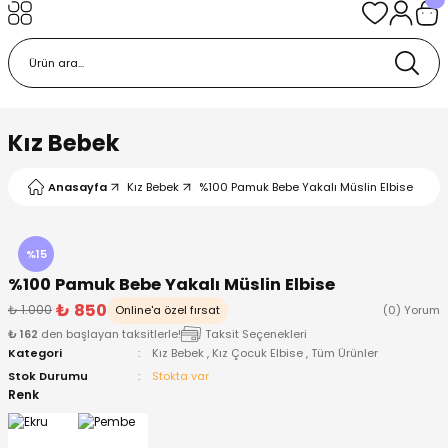
Geri Dön
Geri Dön
Geri Dön
Geri Dön
Geri Dön
k
k
 Ürünleri
iye
 Çorap
iye
tkı, Bere ve Eldiven
Kız Bebek
dy
 Gömlek
sesuarları
Battaniye
Anasayfa
Kız Bebek
%100 Pamuk Bebe Yakalı Müslin Elbise
orap
ç Giyim
ı, Bere ve Eldiven
Body
%15
%100 Pamuk Bebe Yakalı Müslin Elbise
ise
Kazak
ttaniye
ıtçıtlı Body
₺ 850
₺ 1.000
Online'a özel fırsat
(0) Yorum
₺ 162
den başlayan taksitlerle!
Taksit Seçenekleri
k
Mont
dy
Çorap ve Patik
Kategori
Kız Bebek
,
Kız Çocuk Elbise
,
Tüm Ürünler
Stok Durumu
Stokta var
ömlek
Pantolon
ıtlı Body
astane Çıkışı ve Zıbın Seti
Renk
Giyim
Pijama Takımı
rap ve Patik
Pantolon