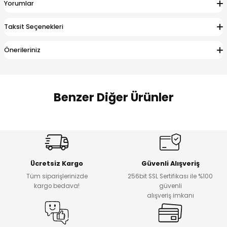
Yorumlar
 Alt
lum
Taksit Seçenekleri
ka ve Taç
Önerileriniz
lum
lek
Benzer Diğer Ürünler
%17
%22
Melra Kız Çocuk Kot Pantolon
Koren Kız Çocuk ve Bebek Tayt
Yeni
Yeni
Ücretsiz Kargo
Güvenli Alışveriş
₺ 700
₺ 320
Tüm siparişlerinizde
256bit SSL Sertifikası ile %100
₺ 580
₺ 250
kargo bedava!
güvenli
alışveriş imkanı
%22
%22
Koren Kız Çocuk ve Bebek Tayt
Koren Kız Çocuk ve Bebek Tayt