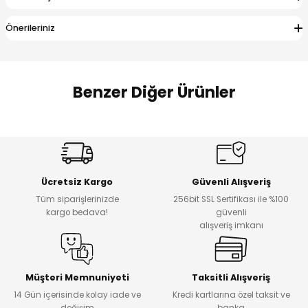
 Alt
lum
Önerileriniz
ka ve Taç
lum
Benzer Diğer Ürünler
lek
%17
%22
Melra Kız Çocuk Kot Pantolon
Koren Kız Çocuk ve Bebek Tayt
Yeni
Yeni
Ücretsiz Kargo
Güvenli Alışveriş
₺ 700
₺ 320
Tüm siparişlerinizde
256bit SSL Sertifikası ile %100
₺ 580
₺ 250
kargo bedava!
güvenli
alışveriş imkanı
%22
%22
Koren Kız Çocuk ve Bebek Tayt
Koren Kız Çocuk ve Bebek Tayt
Yeni
Yeni
Müşteri Memnuniyeti
Taksitli Alışveriş
14 Gün içerisinde kolay iade ve
Kredi kartlarına özel taksit ve
₺ 320
₺ 320