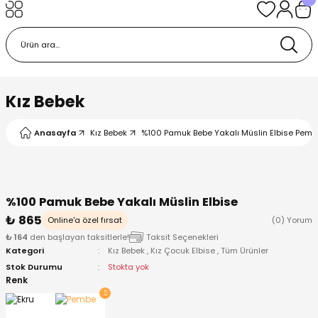
Geri Dön
Geri Dön
Geri Dön
Geri Dön
Geri Dön
k
k
 Ürünleri
iye
 Çorap
iye
tkı, Bere ve Eldiven
Kız Bebek
dy
 Gömlek
sesuarları
Battaniye
Anasayfa
Kız Bebek
%100 Pamuk Bebe Yakalı Müslin Elbise Pembe
orap
ç Giyim
ı, Bere ve Eldiven
Body
%100 Pamuk Bebe Yakalı Müslin Elbise
ise
Kazak
ttaniye
ıtçıtlı Body
₺ 865
Online'a özel fırsat
(0) Yorum
₺ 164
den başlayan taksitlerle!
Taksit Seçenekleri
k
Mont
dy
Çorap ve Patik
Kategori
Kız Bebek
,
Kız Çocuk Elbise
,
Tüm Ürünler
Stok Durumu
Stokta yok
ömlek
Pantolon
ıtlı Body
astane Çıkışı ve Zıbın Seti
Renk
Giyim
Pijama Takımı
rap ve Patik
Pantolon