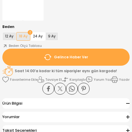
nt
Sweatshirt
ise
Pijama Takımı
Beden
ntolon
-Shirt
k
Salopet
12 Ay
18 Ay
24 Ay
9 Ay
jama Takımı
Takım
tane Çıkışı ve Zıbın Seti
-shirt
Beden Ölçü Tablosu
Gelince Haber Ver
lopet
Takım Elbise
ntolon
Takım
Saat 14:00’a kadar ki tüm siparişler aynı gün kargoda!
eatshirt
ek Alt
jama Takımı
ek Alt
Tavsiye Et
Karşılaştır
Yorum Yaz
Yazdır
hirt
lopet
Tulum
Ürün Bilgisi
kım
kımı
Yorumlar
yt
 Alt
Taksit Seçenekleri