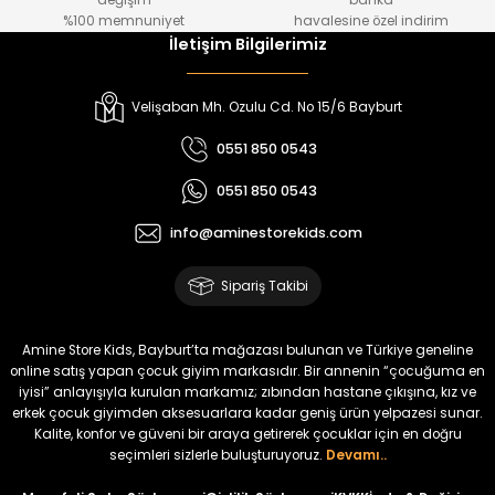
değişim
banka
₺ 250
₺ 250
%100 memnuniyet
havalesine özel indirim
İletişim Bilgilerimiz
%22
%22
Koren Kız Çocuk ve Bebek Tayt
Yovin Kız Bebek Tulum
Velişaban Mh. Ozulu Cd. No 15/6 Bayburt
Yeni
Yeni
0551 850 0543
₺ 320
₺ 320
0551 850 0543
₺ 250
₺ 250
info@aminestorekids.com
%22
%22
%22
Zorin Kız Bebek Tulum
Navel Kız Bebek Tulum
Fovin Kız Bebek Tulum
Sipariş Takibi
Yeni
Yeni
Yeni
₺ 320
₺ 320
₺ 320
Amine Store Kids, Bayburt’ta mağazası bulunan ve Türkiye geneline
₺ 250
₺ 250
₺ 250
online satış yapan çocuk giyim markasıdır. Bir annenin “çocuğuma en
iyisi” anlayışıyla kurulan markamız; zıbından hastane çıkışına, kız ve
erkek çocuk giyimden aksesuarlara kadar geniş ürün yelpazesi sunar.
%22
Kalite, konfor ve güveni bir araya getirerek çocuklar için en doğru
Devra Kız Bebek Tulum
seçimleri sizlerle buluşturuyoruz.
Devamı..
Yeni