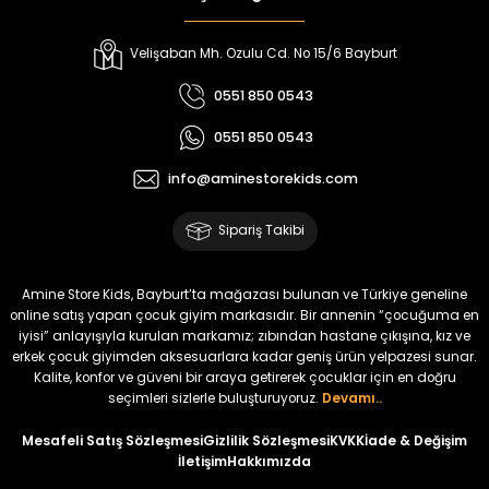
%22
%22
Koren Kız Çocuk ve Bebek Tayt
Yovin Kız Bebek Tulum
Velişaban Mh. Ozulu Cd. No 15/6 Bayburt
Yeni
Yeni
0551 850 0543
₺ 320
₺ 320
0551 850 0543
₺ 250
₺ 250
info@aminestorekids.com
%22
%22
%22
Zorin Kız Bebek Tulum
Navel Kız Bebek Tulum
Fovin Kız Bebek Tulum
Sipariş Takibi
Yeni
Yeni
Yeni
₺ 320
₺ 320
₺ 320
Amine Store Kids, Bayburt’ta mağazası bulunan ve Türkiye geneline
₺ 250
₺ 250
₺ 250
online satış yapan çocuk giyim markasıdır. Bir annenin “çocuğuma en
iyisi” anlayışıyla kurulan markamız; zıbından hastane çıkışına, kız ve
erkek çocuk giyimden aksesuarlara kadar geniş ürün yelpazesi sunar.
%22
Kalite, konfor ve güveni bir araya getirerek çocuklar için en doğru
Devra Kız Bebek Tulum
seçimleri sizlerle buluşturuyoruz.
Devamı..
Yeni
Mesafeli Satış Sözleşmesi
Gizlilik Sözleşmesi
KVKK
İade & Değişim
İletişim
Hakkımızda
₺ 320