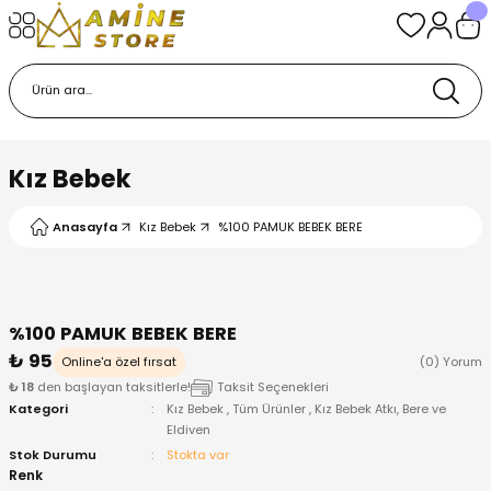
Geri Dön
Geri Dön
Geri Dön
Geri Dön
Geri Dön
k
k
 Ürünleri
iye
 Çorap
iye
tkı, Bere ve Eldiven
Kız Bebek
dy
 Gömlek
sesuarları
Battaniye
Anasayfa
Kız Bebek
%100 PAMUK BEBEK BERE
orap
ç Giyim
ı, Bere ve Eldiven
Body
ise
Kazak
ttaniye
ıtçıtlı Body
%100 PAMUK BEBEK BERE
₺ 95
Online'a özel fırsat
(0) Yorum
k
Mont
dy
Çorap ve Patik
₺ 18
den başlayan taksitlerle!
Taksit Seçenekleri
Kategori
Kız Bebek
,
Tüm Ürünler
,
Kız Bebek Atkı, Bere ve
Eldiven
ömlek
Pantolon
ıtlı Body
astane Çıkışı ve Zıbın Seti
Stok Durumu
Stokta var
Renk
Giyim
Pijama Takımı
rap ve Patik
Pantolon