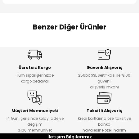
 Alt
lum
ka ve Taç
Benzer Diğer Ürünler
lum
%17
%22
Melra Kız Çocuk Kot Pantolon
Koren Kız Çocuk ve Bebek Tayt
lek
Yeni
Yeni
Ücretsiz Kargo
Güvenli Alışveriş
₺ 700
₺ 320
Tüm siparişlerinizde
256bit SSL Sertifikası ile %100
₺ 580
₺ 250
kargo bedava!
güvenli
alışveriş imkanı
%22
%22
Koren Kız Çocuk ve Bebek Tayt
Koren Kız Çocuk ve Bebek Tayt
Yeni
Yeni
Müşteri Memnuniyeti
Taksitli Alışveriş
14 Gün içerisinde kolay iade ve
Kredi kartlarına özel taksit ve
₺ 320
₺ 320
değişim
banka
₺ 250
₺ 250
%100 memnuniyet
havalesine özel indirim
İletişim Bilgilerimiz