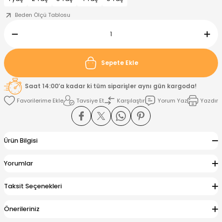
Beden Ölçü Tablosu
nt
Sweatshirt
ise
Pijama Takımı
ntolon
-Shirt
k
Salopet
Sepete Ekle
jama Takımı
Takım
tane Çıkışı ve Zıbın Seti
-shirt
Saat 14:00’a kadar ki tüm siparişler aynı gün kargoda!
Tavsiye Et
Karşılaştır
Yorum Yaz
Yazdır
lopet
Takım Elbise
ntolon
Takım
eatshirt
ek Alt
jama Takımı
ek Alt
Ürün Bilgisi
hirt
lopet
Tulum
Yorumlar
kım
kımı
Taksit Seçenekleri
yt
 Alt
Önerileriniz