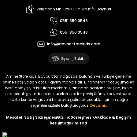
%22
%22
Koren Kız Çocuk ve Bebek Tayt
Yovin Kız Bebek Tulum
Velişaban Mh. Ozulu Cd. No 15/6 Bayburt
Yeni
Yeni
0551 850 0543
₺ 320
₺ 320
0551 850 0543
₺ 250
₺ 250
info@aminestorekids.com
%22
%22
%22
Zorin Kız Bebek Tulum
Navel Kız Bebek Tulum
Fovin Kız Bebek Tulum
Sipariş Takibi
Yeni
Yeni
Yeni
₺ 320
₺ 320
₺ 320
Amine Store Kids, Bayburt’ta mağazası bulunan ve Türkiye geneline
₺ 250
₺ 250
₺ 250
online satış yapan çocuk giyim markasıdır. Bir annenin “çocuğuma en
iyisi” anlayışıyla kurulan markamız; zıbından hastane çıkışına, kız ve
erkek çocuk giyimden aksesuarlara kadar geniş ürün yelpazesi sunar.
%22
Kalite, konfor ve güveni bir araya getirerek çocuklar için en doğru
Devra Kız Bebek Tulum
seçimleri sizlerle buluşturuyoruz.
Devamı..
Yeni
Mesafeli Satış Sözleşmesi
Gizlilik Sözleşmesi
KVKK
İade & Değişim
İletişim
Hakkımızda
₺ 320
₺ 250