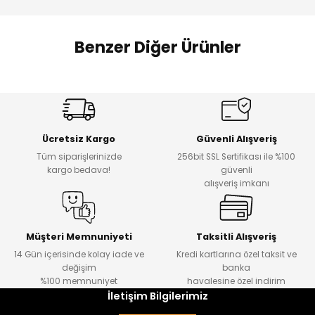
 Alt
lum
Benzer Diğer Ürünler
ka ve Taç
lum
%17
%22
Melra Kız Çocuk Kot Pantolon
Koren Kız Çocuk ve Bebek Tayt
Yeni
Yeni
lek
Ücretsiz Kargo
Güvenli Alışveriş
₺ 700
₺ 320
Tüm siparişlerinizde
256bit SSL Sertifikası ile %100
₺ 580
₺ 250
kargo bedava!
güvenli
alışveriş imkanı
%22
%22
Koren Kız Çocuk ve Bebek Tayt
Koren Kız Çocuk ve Bebek Tayt
Yeni
Yeni
Müşteri Memnuniyeti
Taksitli Alışveriş
14 Gün içerisinde kolay iade ve
Kredi kartlarına özel taksit ve
₺ 320
₺ 320
değişim
banka
₺ 250
₺ 250
%100 memnuniyet
havalesine özel indirim
İletişim Bilgilerimiz