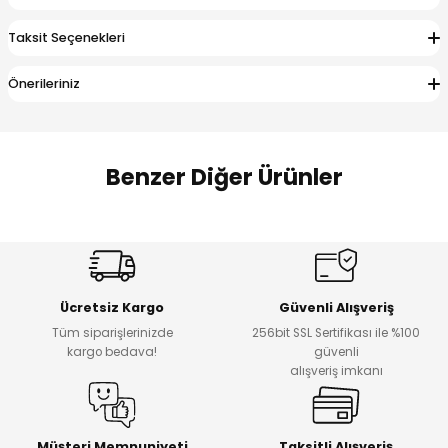
 Alt
lum
Taksit Seçenekleri
ka ve Taç
Önerileriniz
lum
Benzer Diğer Ürünler
lek
Amine
%27
%14
Dantelya Kız Çocuk Tişört
Puba Unisex Kot 3’lü Takım
Yeni
Yeni
Ücretsiz Kargo
Güvenli Alışveriş
₺ 450
₺ 1.800
Tüm siparişlerinizde
256bit SSL Sertifikası ile %100
₺ 330
₺ 1.550
kargo bedava!
güvenli
alışveriş imkanı
%20
%19
Urban Kız Çocuk Süveterli Tunik Gömlek
Navi Kız Çocuk Kot Pantolon
Yeni
Yeni
Müşteri Memnuniyeti
Taksitli Alışveriş