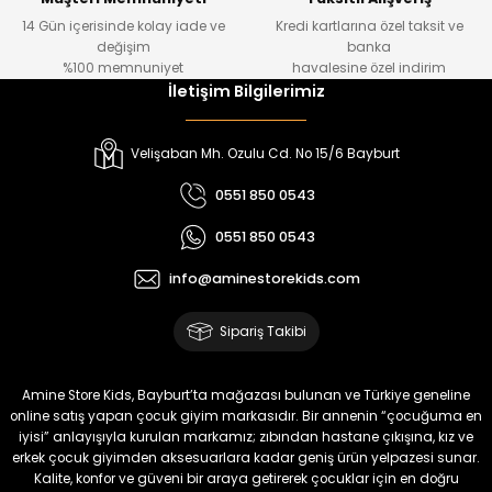
14 Gün içerisinde kolay iade ve
Kredi kartlarına özel taksit ve
₺ 1.000
₺ 800
değişim
banka
₺ 800
₺ 650
%100 memnuniyet
havalesine özel indirim
İletişim Bilgilerimiz
%17
%15
Melra Kız Çocuk Kot Pantolon
Tivon Kız Çocuk 3’lü Takım
Velişaban Mh. Ozulu Cd. No 15/6 Bayburt
Yeni
Yeni
0551 850 0543
₺ 700
₺ 2.750
0551 850 0543
₺ 580
₺ 2.340
info@aminestorekids.com
%22
%22
Koren Kız Çocuk ve Bebek Tayt
Koren Kız Çocuk ve Bebek Tayt
Sipariş Takibi
Yeni
Yeni
₺ 320
₺ 320
Amine Store Kids, Bayburt’ta mağazası bulunan ve Türkiye geneline
₺ 250
₺ 250
online satış yapan çocuk giyim markasıdır. Bir annenin “çocuğuma en
iyisi” anlayışıyla kurulan markamız; zıbından hastane çıkışına, kız ve
erkek çocuk giyimden aksesuarlara kadar geniş ürün yelpazesi sunar.
%22
%22
Kalite, konfor ve güveni bir araya getirerek çocuklar için en doğru