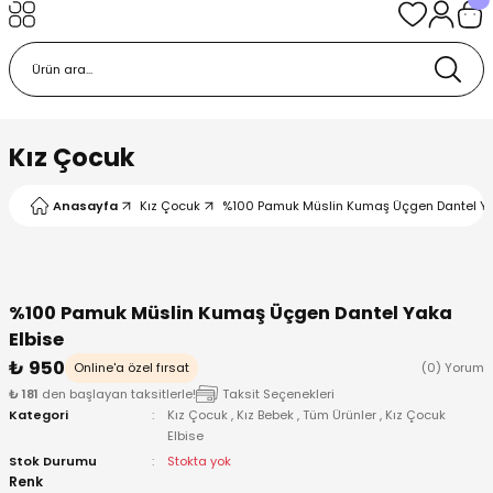
Geri Dön
Geri Dön
Geri Dön
Geri Dön
Geri Dön
k
k
 Ürünleri
iye
 Çorap
iye
tkı, Bere ve Eldiven
Kız Çocuk
dy
 Gömlek
sesuarları
Battaniye
Anasayfa
Kız Çocuk
%100 Pamuk Müslin Kumaş Üçgen Dantel Yak
orap
ç Giyim
ı, Bere ve Eldiven
Body
%100 Pamuk Müslin Kumaş Üçgen Dantel Yaka
ise
Kazak
ttaniye
ıtçıtlı Body
Elbise
₺ 950
Online'a özel fırsat
(0) Yorum
k
Mont
dy
Çorap ve Patik
₺ 181
den başlayan taksitlerle!
Taksit Seçenekleri
Kategori
Kız Çocuk
,
Kız Bebek
,
Tüm Ürünler
,
Kız Çocuk
ömlek
Pantolon
ıtlı Body
astane Çıkışı ve Zıbın Seti
Elbise
Stok Durumu
Stokta yok
Renk
Giyim
Pijama Takımı
rap ve Patik
Pantolon