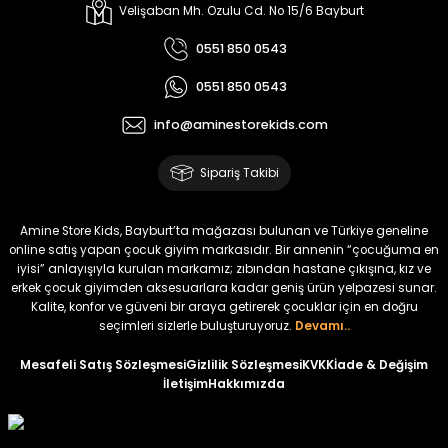
Melra Kız Çocuk Kot Pantolon
Tivon Kız Çocuk 3’lü Takım
Velişaban Mh. Ozulu Cd. No 15/6 Bayburt
Yeni
Yeni
0551 850 0543
₺ 700
₺ 2.750
0551 850 0543
₺ 580
₺ 2.340
info@aminestorekids.com
%22
%22
Koren Kız Çocuk ve Bebek Tayt
Koren Kız Çocuk ve Bebek Tayt
Sipariş Takibi
Yeni
Yeni
₺ 320
₺ 320
Amine Store Kids, Bayburt’ta mağazası bulunan ve Türkiye geneline
₺ 250
₺ 250
online satış yapan çocuk giyim markasıdır. Bir annenin “çocuğuma en
iyisi” anlayışıyla kurulan markamız; zıbından hastane çıkışına, kız ve
erkek çocuk giyimden aksesuarlara kadar geniş ürün yelpazesi sunar.
%22
%22
Kalite, konfor ve güveni bir araya getirerek çocuklar için en doğru
Koren Kız Çocuk ve Bebek Tayt
Koren Kız Çocuk ve Bebek Tayt
seçimleri sizlerle buluşturuyoruz.
Devamı..
Yeni
Yeni
Mesafeli Satış Sözleşmesi
Gizlilik Sözleşmesi
KVKK
İade & Değişim
İletişim
Hakkımızda
₺ 320
₺ 320
₺ 250
₺ 250