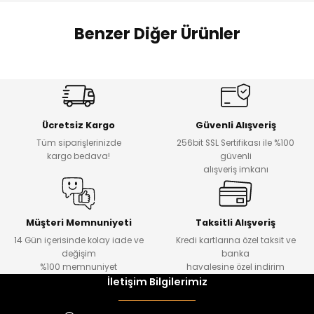
 Alt
lum
Benzer Diğer Ürünler
ka ve Taç
Amine
%27
%14
lum
Dantelya Kız Çocuk Tişört
Puba Unisex Kot 3’lü Takım
Yeni
Yeni
lek
Ücretsiz Kargo
Güvenli Alışveriş
₺ 450
₺ 1.800
Tüm siparişlerinizde
256bit SSL Sertifikası ile %100
₺ 330
₺ 1.550
kargo bedava!
güvenli
alışveriş imkanı
%20
%19
Urban Kız Çocuk Süveterli Tunik Gömlek
Navi Kız Çocuk Kot Pantolon
Yeni
Yeni
Müşteri Memnuniyeti
Taksitli Alışveriş
14 Gün içerisinde kolay iade ve
Kredi kartlarına özel taksit ve
₺ 1.000
₺ 800
değişim
banka
₺ 800
₺ 650
%100 memnuniyet
havalesine özel indirim
İletişim Bilgilerimiz
%17
%15