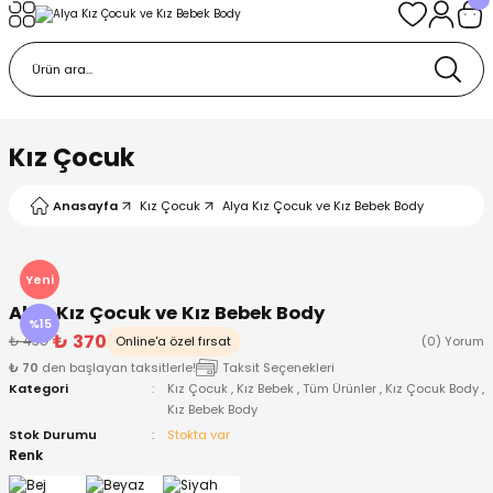
Geri Dön
Geri Dön
Geri Dön
Geri Dön
Geri Dön
k
k
 Ürünleri
iye
 Çorap
iye
tkı, Bere ve Eldiven
Kız Çocuk
dy
 Gömlek
sesuarları
Battaniye
Anasayfa
Kız Çocuk
Alya Kız Çocuk ve Kız Bebek Body
orap
ç Giyim
ı, Bere ve Eldiven
Body
Yeni
Alya Kız Çocuk ve Kız Bebek Body
ise
Kazak
ttaniye
ıtçıtlı Body
%15
₺ 370
₺ 435
Online'a özel fırsat
(0) Yorum
₺ 70
den başlayan taksitlerle!
Taksit Seçenekleri
k
Mont
dy
Çorap ve Patik
Kategori
Kız Çocuk
,
Kız Bebek
,
Tüm Ürünler
,
Kız Çocuk Body
,
Kız Bebek Body
ömlek
Pantolon
ıtlı Body
astane Çıkışı ve Zıbın Seti
Stok Durumu
Stokta var
Renk
Giyim
Pijama Takımı
rap ve Patik
Pantolon