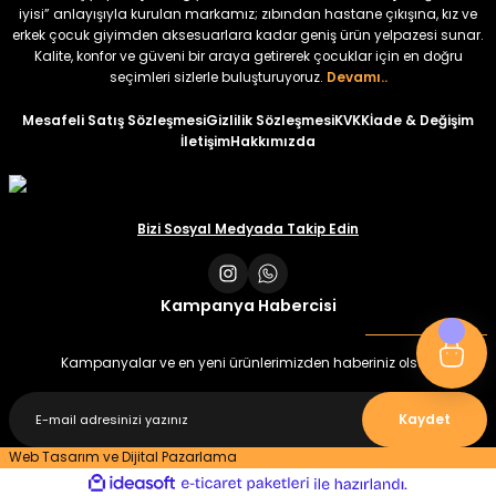
iyisi” anlayışıyla kurulan markamız; zıbından hastane çıkışına, kız ve
erkek çocuk giyimden aksesuarlara kadar geniş ürün yelpazesi sunar.
%22
%22
Kalite, konfor ve güveni bir araya getirerek çocuklar için en doğru
Koren Kız Çocuk ve Bebek Tayt
Koren Kız Çocuk ve Bebek Tayt
seçimleri sizlerle buluşturuyoruz.
Devamı..
Yeni
Yeni
Mesafeli Satış Sözleşmesi
Gizlilik Sözleşmesi
KVKK
İade & Değişim
İletişim
Hakkımızda
₺ 320
₺ 320
₺ 250
₺ 250
Bizi Sosyal Medyada Takip Edin
Kampanya Habercisi
Kampanyalar ve en yeni ürünlerimizden haberiniz olsun
Kaydet
Web Tasarım ve Dijital Pazarlama
ideasoft
ile
e-