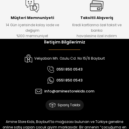
%20
%19
Urban Kız Çocuk Süveterli Tunik Gömlek
Navi Kız Çocuk Kot Pantolon
Yeni
Yeni
Müşteri Memnuniyeti
Taksitli Alışveriş
14 Gün içerisinde kolay iade ve
Kredi kartlarına özel taksit ve
₺ 1.000
₺ 800
değişim
banka
₺ 800
₺ 650
%100 memnuniyet
havalesine özel indirim
İletişim Bilgilerimiz
%17
%15
Melra Kız Çocuk Kot Pantolon
Tivon Kız Çocuk 3’lü Takım
Velişaban Mh. Ozulu Cd. No 15/6 Bayburt
Yeni
Yeni
0551 850 0543
₺ 700
₺ 2.750
0551 850 0543
₺ 580
₺ 2.340
info@aminestorekids.com
%22
%22
Koren Kız Çocuk ve Bebek Tayt
Koren Kız Çocuk ve Bebek Tayt
Sipariş Takibi
Yeni
Yeni
₺ 320
₺ 320
Amine Store Kids, Bayburt’ta mağazası bulunan ve Türkiye geneline
₺ 250
₺ 250
online satış yapan çocuk giyim markasıdır. Bir annenin “çocuğuma en