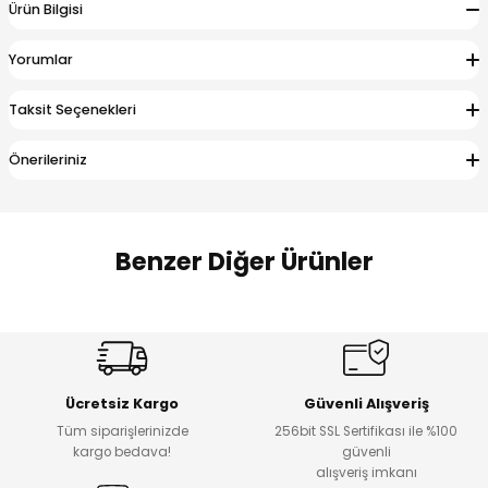
Ürün Bilgisi
 Alt
lum
Yorumlar
ka ve Taç
Taksit Seçenekleri
lum
Önerileriniz
lek
Benzer Diğer Ürünler
Amine
%27
%14
Dantelya Kız Çocuk Tişört
Puba Unisex Kot 3’lü Takım
Yeni
Yeni
Ücretsiz Kargo
Güvenli Alışveriş
₺ 450
₺ 1.800
Tüm siparişlerinizde
256bit SSL Sertifikası ile %100
₺ 330
₺ 1.550
kargo bedava!
güvenli
alışveriş imkanı