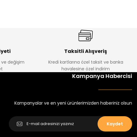
%17
antolon
Melra Kız Çocuk Kot Pantolon
Yeni
₺ 580
₺ 700
yeti
Taksitli Alışveriş
e ve değişim
Kredi kartlarına özel taksit ve banka
t
havalesine özel indirim
%22
Kampanya Habercisi
k Tayt
Koren Kız Çocuk ve Bebek Tayt
Yeni
₺ 250
₺ 320
Kampanyalar ve en yeni ürünlerimizden haberiniz olsun
Kaydet