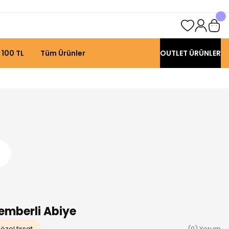
 100 TL
Tüm Ürünler
OUTLET ÜRÜNLER
emberli Abiye
özel fırsat
(0) Yorum