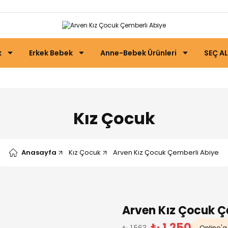
k
Erkek Bebek
Anne-Bebek Ürünleri
SEÇ AL
Kız Çocuk
Anasayfa
Kız Çocuk
Arven Kız Çocuk Çemberli Abiye
Arven Kız Çocuk Ç
₺ 1.250
₺ 1.563
Online'a 