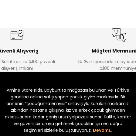
%20
%19
Urban Kız Çocuk Süveterli Tunik Gömlek
Navi Kız Çocuk Kot P
Yeni
Yeni
₺ 800
₺ 650
₺ 1.000
₺ 800
üvenli Alışveriş
Müşteri Memnuni
 Sertifikası ile %100 güvenli
14 Gün içerisinde kolay iad
alışveriş imkanı
%100 memnuniye
%22
%22
Koren Kız Çocuk ve Bebek Tayt
Koren Kız Çocuk ve Bebe
Amine Store Kids, Bayburt’ta mağazası bulunan ve Türkiye
Yeni
Yeni
₺ 250
₺ 250
₺ 320
₺ 320
geneline online satış yapan çocuk giyim markasıdır. Bir
annenin “çocuğuma en iyisi” anlayışıyla kurulan markamız;
zıbından hastane çıkışına, kız ve erkek çocuk giyimden
aksesuarlara kadar geniş ürün yelpazesi sunar. Kalite, konfor
ve güveni bir araya getirerek çocuklar için en doğru
seçimleri sizlerle buluşturuyoruz.
Devamı..