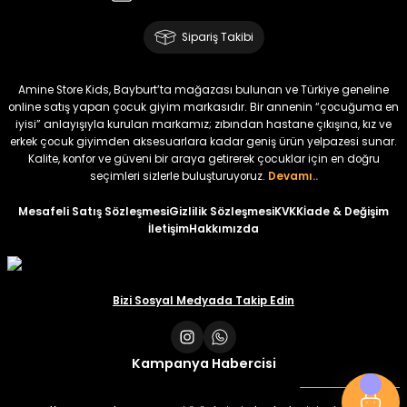
Amine
%30
Kampçı Minik Erkek Çocuk 2'li Şortlu Takım
Sipariş Takibi
Yeni
₺ 500
Amine Store Kids, Bayburt’ta mağazası bulunan ve Türkiye geneline
₺ 350
online satış yapan çocuk giyim markasıdır. Bir annenin “çocuğuma en
iyisi” anlayışıyla kurulan markamız; zıbından hastane çıkışına, kız ve
erkek çocuk giyimden aksesuarlara kadar geniş ürün yelpazesi sunar.
Amine
%30
Kalite, konfor ve güveni bir araya getirerek çocuklar için en doğru
Kampçı Minik Erkek Çocuk 2'li Şortlu Takım
seçimleri sizlerle buluşturuyoruz.
Devamı..
Yeni
Mesafeli Satış Sözleşmesi
Gizlilik Sözleşmesi
KVKK
İade & Değişim
İletişim
Hakkımızda
₺ 500
₺ 350
Amine
Bizi Sosyal Medyada Takip Edin
%30
Kampçı Minik Erkek Çocuk 2'li Şortlu Takım
Yeni
Kampanya Habercisi
₺ 500
₺ 350