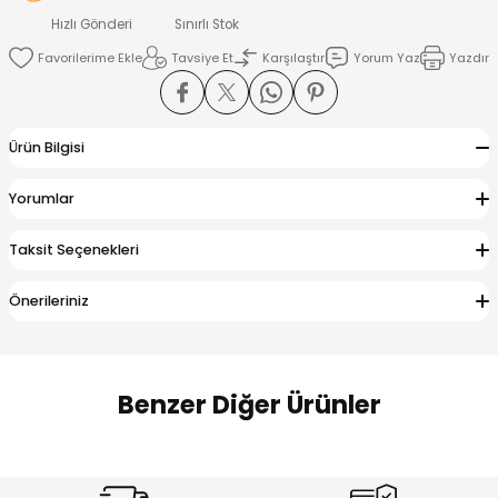
 Alt
lum
Hızlı Gönderi
Sınırlı Stok
Tavsiye Et
Karşılaştır
Yorum Yaz
Yazdır
ka ve Taç
lum
Ürün Bilgisi
lek
Yorumlar
Taksit Seçenekleri
Önerileriniz
Benzer Diğer Ürünler
Amine
Amine
%30
%24
Onca Çizgili Erkek Çocuk Şort
Urban Fit Erkek Çocuk Pantolon