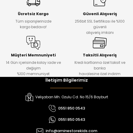
Yeni
Yeni
Ücretsiz Kargo
Güvenli Alışveriş
₺ 500
₺ 850
Tüm siparişlerinizde
256bit SSL Sertifikası ile %100
₺ 350
₺ 650
kargo bedava!
güvenli
alışveriş imkanı
Amine
%30
Kampçı Minik Erkek Çocuk 2'li Şortlu Takım
Yeni
Müşteri Memnuniyeti
Taksitli Alışveriş
14 Gün içerisinde kolay iade ve
Kredi kartlarına özel taksit ve
₺ 500
değişim
banka
₺ 350
%100 memnuniyet
havalesine özel indirim
İletişim Bilgilerimiz
Amine
%30
Kampçı Minik Erkek Çocuk 2'li Şortlu Takım
Velişaban Mh. Ozulu Cd. No 15/6 Bayburt
Yeni
0551 850 0543
₺ 500
0551 850 0543
₺ 350
info@aminestorekids.com