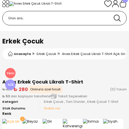
Geri Dön
Geri Dön
Geri Dön
Geri Dön
Geri Dön
k
k
 Ürünleri
iye
 Çorap
iye
tkı, Bere ve Eldiven
Erkek Çocuk
dy
 Gömlek
sesuarları
Battaniye
Anasayfa
Erkek Çocuk
Arvex Erkek Çocuk Likralı T-Shirt Açık Gri - 
orap
ç Giyim
ı, Bere ve Eldiven
Body
Yeni
Arvex Erkek Çocuk Likralı T-Shirt
ise
Kazak
ttaniye
ıtçıtlı Body
%15
₺ 280
₺ 329
Online'a özel fırsat
(0) Yorum
₺ 53
den başlayan taksitlerle!
Taksit Seçenekleri
k
Mont
dy
Çorap ve Patik
Kategori
Erkek Çocuk
,
Tüm Ürünler
,
Erkek Çocuk T-Shirt
Stok Durumu
Stokta var
ömlek
Pantolon
ıtlı Body
astane Çıkışı ve Zıbın Seti
Renk
Giyim
Pijama Takımı
rap ve Patik
Pantolon