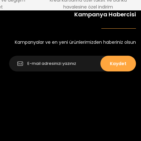
e ve değişim
Kredi kartlarına özel taksit ve banka
Amine
t
havalesine özel indirim
%30
Kampanya Habercisi
tlu Takım
Minik Kral Erkek Çocuk 2'li Şortlu Takım
₺ 350
₺ 500
Kampanyalar ve en yeni ürünlerimizden haberiniz olsun
Kaydet