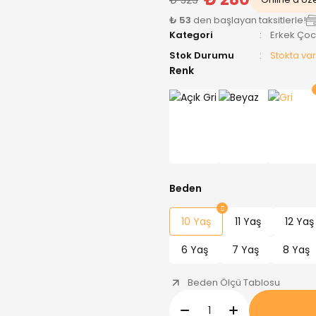
₺ 53
den başlayan taksitlerle!
Kategori
Erkek Ço
Stok Durumu
Stokta var
Renk
Beden
10 Yaş
11 Yaş
12 Yaş
6 Yaş
7 Yaş
8 Yaş
Beden Ölçü Tablosu