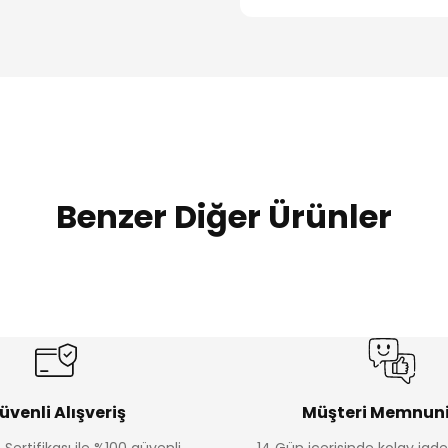
Benzer Diğer Ürünler
Amine
Amine
%30
%30
lon
Kampçı Minik Erkek Çocuk 2'li Şortlu Takım
Kampçı Min
Yeni
Yeni
₺ 350
₺ 
₺ 500
₺ 500
üvenli Alışveriş
Müşteri Memnuni