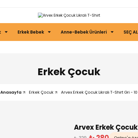
k
Erkek Bebek
Anne-Bebek Ürünleri
SEÇ AL
Erkek Çocuk
Anasayfa
Erkek Çocuk
Arvex Erkek Çocuk Likralı T-Shirt Gri - 10
Arvex Erkek Çocuk 
₺ 280
₺ 329
Online'a özel