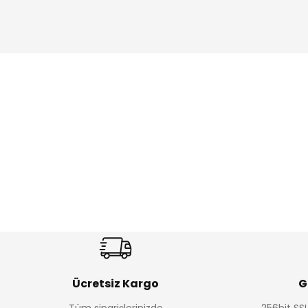
Amine
Amine
%30
%24
Onca Çizgili Erkek Çocuk Şort
Urban Fit Erkek Çocuk Panto
Yeni
Yeni
₺ 350
₺ 650
₺ 500
₺ 850
Ücretsiz Kargo
G