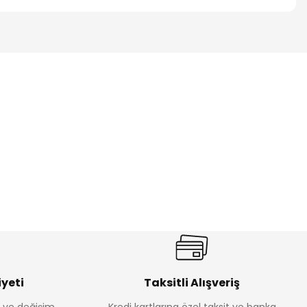
ik Erkek Çocuk 2'li Şortlu Takım
350
yeti
Taksitli Alışveriş