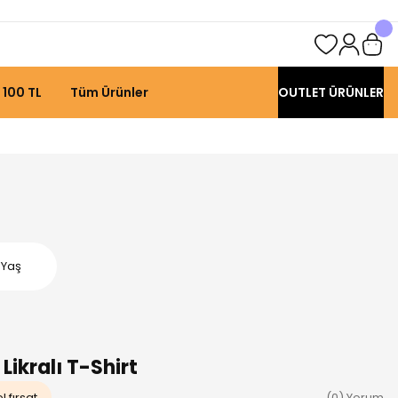
 100 TL
Tüm Ürünler
OUTLET ÜRÜNLER
 Yaş
Likralı T-Shirt
 fırsat
(0) Yorum