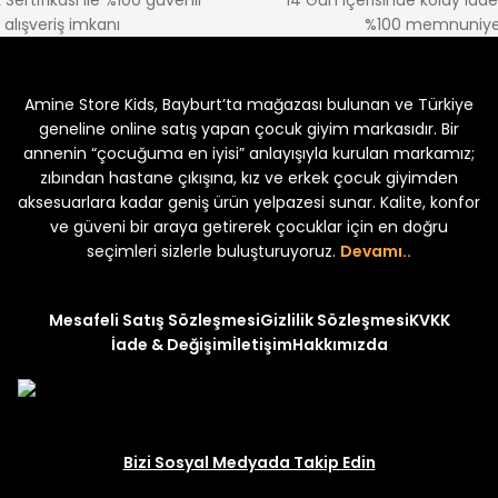
 Sertifikası ile %100 güvenli
14 Gün içerisinde kolay iad
Amine
alışveriş imkanı
%100 memnuniye
%30
kek Çocuk 2'li Şortlu Takım
Kampçı Minik Erkek Çocuk 2'li Şor
Amine Store Kids, Bayburt’ta mağazası bulunan ve Türkiye
Yeni
₺ 350
₺ 500
geneline online satış yapan çocuk giyim markasıdır. Bir
annenin “çocuğuma en iyisi” anlayışıyla kurulan markamız;
zıbından hastane çıkışına, kız ve erkek çocuk giyimden
aksesuarlara kadar geniş ürün yelpazesi sunar. Kalite, konfor
ve güveni bir araya getirerek çocuklar için en doğru
uk 2'li Şortlu Takım
seçimleri sizlerle buluşturuyoruz.
Devamı..
Mesafeli Satış Sözleşmesi
Gizlilik Sözleşmesi
KVKK
İade & Değişim
İletişim
Hakkımızda
Bizi Sosyal Medyada Takip Edin