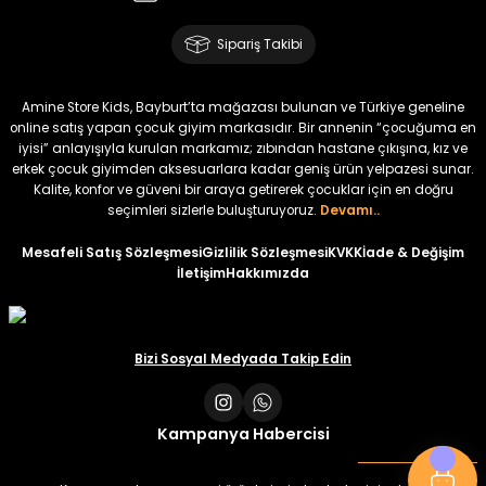
Amine
%30
Kampçı Minik Erkek Çocuk 2'li Şortlu Takım
Sipariş Takibi
Yeni
₺ 500
Amine Store Kids, Bayburt’ta mağazası bulunan ve Türkiye geneline
₺ 350
online satış yapan çocuk giyim markasıdır. Bir annenin “çocuğuma en
iyisi” anlayışıyla kurulan markamız; zıbından hastane çıkışına, kız ve
erkek çocuk giyimden aksesuarlara kadar geniş ürün yelpazesi sunar.
Amine
%30
Kalite, konfor ve güveni bir araya getirerek çocuklar için en doğru
Kampçı Minik Erkek Çocuk 2'li Şortlu Takım
seçimleri sizlerle buluşturuyoruz.
Devamı..
Yeni
Mesafeli Satış Sözleşmesi
Gizlilik Sözleşmesi
KVKK
İade & Değişim
İletişim
Hakkımızda
₺ 500
₺ 350
Amine
Bizi Sosyal Medyada Takip Edin
%30
Kampçı Minik Erkek Çocuk 2'li Şortlu Takım
Yeni
Kampanya Habercisi
₺ 500
₺ 350