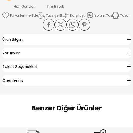
 Alt
lum
Hızlı Gönderi
Sınırlı Stok
Tavsiye Et
Karşılaştır
Yorum Yaz
Yazdır
ka ve Taç
lum
Ürün Bilgisi
lek
Yorumlar
Taksit Seçenekleri
Önerileriniz
Benzer Diğer Ürünler
Amine
Amine
%30
%24
Onca Çizgili Erkek Çocuk Şort
Urban Fit Erkek Çocuk Pantolon