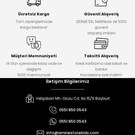
Yeni
Yeni
Ücretsiz Kargo
Güvenli Alışveriş
₺ 500
₺ 850
Tüm siparişlerinizde
256bit SSL Sertifikası ile %100
₺ 350
₺ 650
kargo bedava!
güvenli
alışveriş imkanı
Amine
%30
Kampçı Minik Erkek Çocuk 2'li Şortlu Takım
Yeni
Müşteri Memnuniyeti
Taksitli Alışveriş
14 Gün içerisinde kolay iade ve
Kredi kartlarına özel taksit ve
₺ 500
değişim
banka
₺ 350
%100 memnuniyet
havalesine özel indirim
İletişim Bilgilerimiz
Amine
%30
Kampçı Minik Erkek Çocuk 2'li Şortlu Takım
Velişaban Mh. Ozulu Cd. No 15/6 Bayburt
Yeni
0551 850 0543
₺ 500
0551 850 0543
₺ 350
info@aminestorekids.com