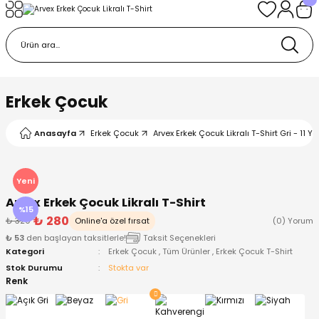
Geri Dön
Geri Dön
Geri Dön
Geri Dön
Geri Dön
k
k
 Ürünleri
iye
 Çorap
iye
tkı, Bere ve Eldiven
Erkek Çocuk
dy
 Gömlek
sesuarları
Battaniye
Anasayfa
Erkek Çocuk
Arvex Erkek Çocuk Likralı T-Shirt Gri - 11 Ya
orap
ç Giyim
ı, Bere ve Eldiven
Body
Yeni
Arvex Erkek Çocuk Likralı T-Shirt
ise
Kazak
ttaniye
ıtçıtlı Body
%15
₺ 280
₺ 329
Online'a özel fırsat
(0) Yorum
₺ 53
den başlayan taksitlerle!
Taksit Seçenekleri
k
Mont
dy
Çorap ve Patik
Kategori
Erkek Çocuk
,
Tüm Ürünler
,
Erkek Çocuk T-Shirt
Stok Durumu
Stokta var
ömlek
Pantolon
ıtlı Body
astane Çıkışı ve Zıbın Seti
Renk
Giyim
Pijama Takımı
rap ve Patik
Pantolon