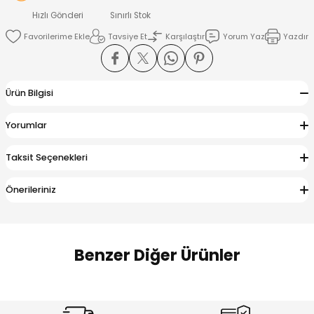
 Alt
lum
Hızlı Gönderi
Sınırlı Stok
Tavsiye Et
Karşılaştır
Yorum Yaz
Yazdır
ka ve Taç
lum
Ürün Bilgisi
lek
Yorumlar
Taksit Seçenekleri
Önerileriniz
Benzer Diğer Ürünler
Amine
Amine
%30
%24
Onca Çizgili Erkek Çocuk Şort
Urban Fit Erkek Çocuk Pantolon