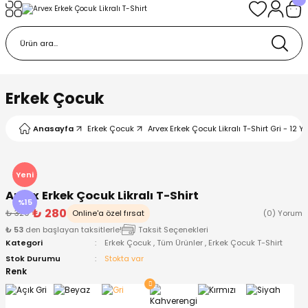
Geri Dön
Geri Dön
Geri Dön
Geri Dön
Geri Dön
k
k
 Ürünleri
iye
 Çorap
iye
tkı, Bere ve Eldiven
Erkek Çocuk
dy
 Gömlek
sesuarları
Battaniye
Anasayfa
Erkek Çocuk
Arvex Erkek Çocuk Likralı T-Shirt Gri - 12 Y
orap
ç Giyim
ı, Bere ve Eldiven
Body
Yeni
Arvex Erkek Çocuk Likralı T-Shirt
ise
Kazak
ttaniye
ıtçıtlı Body
%15
₺ 280
₺ 329
Online'a özel fırsat
(0) Yorum
₺ 53
den başlayan taksitlerle!
Taksit Seçenekleri
k
Mont
dy
Çorap ve Patik
Kategori
Erkek Çocuk
,
Tüm Ürünler
,
Erkek Çocuk T-Shirt
Stok Durumu
Stokta var
ömlek
Pantolon
ıtlı Body
astane Çıkışı ve Zıbın Seti
Renk
Giyim
Pijama Takımı
rap ve Patik
Pantolon