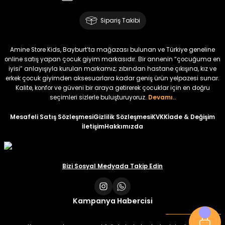
Amine
%30
Kampçı Minik Erkek Çocuk 2'li Şortlu Takım
Sipariş Takibi
Yeni
₺ 500
Amine Store Kids, Bayburt’ta mağazası bulunan ve Türkiye geneline
₺ 350
online satış yapan çocuk giyim markasıdır. Bir annenin “çocuğuma en
iyisi” anlayışıyla kurulan markamız; zıbından hastane çıkışına, kız ve
erkek çocuk giyimden aksesuarlara kadar geniş ürün yelpazesi sunar.
Amine
%30
Kalite, konfor ve güveni bir araya getirerek çocuklar için en doğru
Kampçı Minik Erkek Çocuk 2'li Şortlu Takım
seçimleri sizlerle buluşturuyoruz.
Devamı..
Yeni
Mesafeli Satış Sözleşmesi
Gizlilik Sözleşmesi
KVKK
İade & Değişim
İletişim
Hakkımızda
₺ 500
₺ 350
Amine
Bizi Sosyal Medyada Takip Edin
%30
Kampçı Minik Erkek Çocuk 2'li Şortlu Takım
Yeni
Kampanya Habercisi
₺ 500
₺ 350