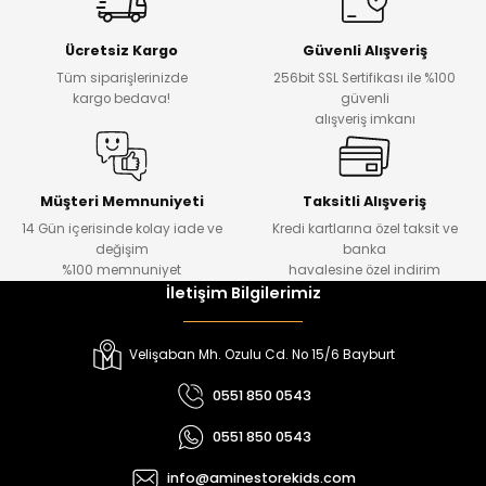
Yeni
Yeni
Ücretsiz Kargo
Güvenli Alışveriş
₺ 500
₺ 850
Tüm siparişlerinizde
256bit SSL Sertifikası ile %100
₺ 350
₺ 650
kargo bedava!
güvenli
alışveriş imkanı
Amine
%30
Kampçı Minik Erkek Çocuk 2'li Şortlu Takım
Yeni
Müşteri Memnuniyeti
Taksitli Alışveriş
14 Gün içerisinde kolay iade ve
Kredi kartlarına özel taksit ve
₺ 500
değişim
banka
₺ 350
%100 memnuniyet
havalesine özel indirim
İletişim Bilgilerimiz
Amine
%30
Kampçı Minik Erkek Çocuk 2'li Şortlu Takım
Velişaban Mh. Ozulu Cd. No 15/6 Bayburt
Yeni
0551 850 0543
₺ 500
0551 850 0543
₺ 350
info@aminestorekids.com