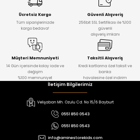
Yeni
Yeni
Ücretsiz Kargo
Güvenli Alışveriş
₺ 500
₺ 850
Tüm siparişlerinizde
256bit SSL Sertifikası ile %100
₺ 350
₺ 650
kargo bedava!
güvenli
alışveriş imkanı
Amine
%30
Kampçı Minik Erkek Çocuk 2'li Şortlu Takım
Yeni
Müşteri Memnuniyeti
Taksitli Alışveriş
14 Gün içerisinde kolay iade ve
Kredi kartlarına özel taksit ve
₺ 500
değişim
banka
₺ 350
%100 memnuniyet
havalesine özel indirim
İletişim Bilgilerimiz
Amine
%30
Kampçı Minik Erkek Çocuk 2'li Şortlu Takım
Velişaban Mh. Ozulu Cd. No 15/6 Bayburt
Yeni
0551 850 0543
₺ 500
0551 850 0543
₺ 350
info@aminestorekids.com