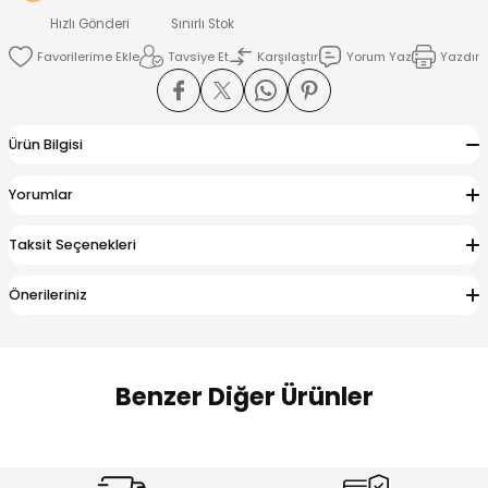
 Alt
lum
Hızlı Gönderi
Sınırlı Stok
Tavsiye Et
Karşılaştır
Yorum Yaz
Yazdır
ka ve Taç
lum
Ürün Bilgisi
lek
Yorumlar
Taksit Seçenekleri
Önerileriniz
Benzer Diğer Ürünler
Amine
Amine
%30
%24
Onca Çizgili Erkek Çocuk Şort
Urban Fit Erkek Çocuk Pantolon