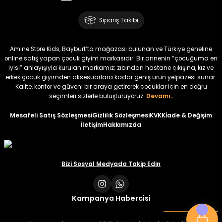
Amine
%30
Kampçı Minik Erkek Çocuk 2'li Şortlu Takım
Sipariş Takibi
Yeni
₺ 500
Amine Store Kids, Bayburt’ta mağazası bulunan ve Türkiye geneline
₺ 350
online satış yapan çocuk giyim markasıdır. Bir annenin “çocuğuma en
iyisi” anlayışıyla kurulan markamız; zıbından hastane çıkışına, kız ve
erkek çocuk giyimden aksesuarlara kadar geniş ürün yelpazesi sunar.
Amine
%30
Kalite, konfor ve güveni bir araya getirerek çocuklar için en doğru
Kampçı Minik Erkek Çocuk 2'li Şortlu Takım
seçimleri sizlerle buluşturuyoruz.
Devamı..
Yeni
Mesafeli Satış Sözleşmesi
Gizlilik Sözleşmesi
KVKK
İade & Değişim
İletişim
Hakkımızda
₺ 500
₺ 350
Amine
Bizi Sosyal Medyada Takip Edin
%30
Kampçı Minik Erkek Çocuk 2'li Şortlu Takım
Yeni
Kampanya Habercisi
₺ 500
₺ 350