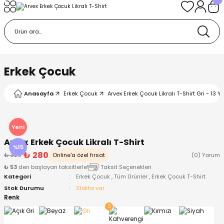
Geri Dön
Geri Dön
Geri Dön
Geri Dön
Geri Dön
k
k
 Ürünleri
iye
 Çorap
iye
tkı, Bere ve Eldiven
Erkek Çocuk
dy
 Gömlek
sesuarları
Battaniye
Anasayfa
Erkek Çocuk
Arvex Erkek Çocuk Likralı T-Shirt Gri - 13 Y
orap
ç Giyim
ı, Bere ve Eldiven
Body
Yeni
Arvex Erkek Çocuk Likralı T-Shirt
ise
Kazak
ttaniye
ıtçıtlı Body
%15
₺ 280
₺ 329
Online'a özel fırsat
(0) Yorum
₺ 53
den başlayan taksitlerle!
Taksit Seçenekleri
k
Mont
dy
Çorap ve Patik
Kategori
Erkek Çocuk
,
Tüm Ürünler
,
Erkek Çocuk T-Shirt
Stok Durumu
Stokta var
ömlek
Pantolon
ıtlı Body
astane Çıkışı ve Zıbın Seti
Renk
Giyim
Pijama Takımı
rap ve Patik
Pantolon