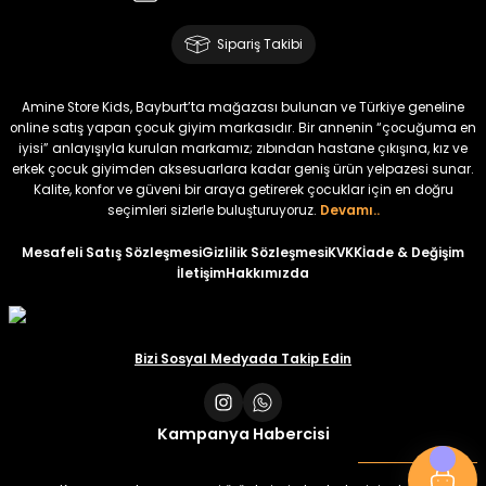
Amine
%30
Kampçı Minik Erkek Çocuk 2'li Şortlu Takım
Sipariş Takibi
Yeni
₺ 500
Amine Store Kids, Bayburt’ta mağazası bulunan ve Türkiye geneline
₺ 350
online satış yapan çocuk giyim markasıdır. Bir annenin “çocuğuma en
iyisi” anlayışıyla kurulan markamız; zıbından hastane çıkışına, kız ve
erkek çocuk giyimden aksesuarlara kadar geniş ürün yelpazesi sunar.
Amine
%30
Kalite, konfor ve güveni bir araya getirerek çocuklar için en doğru
Kampçı Minik Erkek Çocuk 2'li Şortlu Takım
seçimleri sizlerle buluşturuyoruz.
Devamı..
Yeni
Mesafeli Satış Sözleşmesi
Gizlilik Sözleşmesi
KVKK
İade & Değişim
İletişim
Hakkımızda
₺ 500
₺ 350
Amine
Bizi Sosyal Medyada Takip Edin
%30
Kampçı Minik Erkek Çocuk 2'li Şortlu Takım
Yeni
Kampanya Habercisi
₺ 500
₺ 350