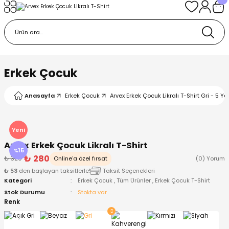
Geri Dön
Geri Dön
Geri Dön
Geri Dön
Geri Dön
k
k
 Ürünleri
iye
 Çorap
iye
tkı, Bere ve Eldiven
Erkek Çocuk
dy
 Gömlek
sesuarları
Battaniye
Anasayfa
Erkek Çocuk
Arvex Erkek Çocuk Likralı T-Shirt Gri - 5 Ya
orap
ç Giyim
ı, Bere ve Eldiven
Body
Yeni
Arvex Erkek Çocuk Likralı T-Shirt
ise
Kazak
ttaniye
ıtçıtlı Body
%15
₺ 280
₺ 329
Online'a özel fırsat
(0) Yorum
₺ 53
den başlayan taksitlerle!
Taksit Seçenekleri
k
Mont
dy
Çorap ve Patik
Kategori
Erkek Çocuk
,
Tüm Ürünler
,
Erkek Çocuk T-Shirt
Stok Durumu
Stokta var
ömlek
Pantolon
ıtlı Body
astane Çıkışı ve Zıbın Seti
Renk
Giyim
Pijama Takımı
rap ve Patik
Pantolon