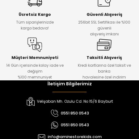
Yeni
Yeni
Ücretsiz Kargo
Güvenli Alışveriş
₺ 500
₺ 850
Tüm siparişlerinizde
256bit SSL Sertifikası ile %100
₺ 350
₺ 650
kargo bedava!
güvenli
alışveriş imkanı
Amine
%30
Kampçı Minik Erkek Çocuk 2'li Şortlu Takım
Yeni
Müşteri Memnuniyeti
Taksitli Alışveriş
14 Gün içerisinde kolay iade ve
Kredi kartlarına özel taksit ve
₺ 500
değişim
banka
₺ 350
%100 memnuniyet
havalesine özel indirim
İletişim Bilgilerimiz
Amine
%30
Kampçı Minik Erkek Çocuk 2'li Şortlu Takım
Velişaban Mh. Ozulu Cd. No 15/6 Bayburt
Yeni
0551 850 0543
₺ 500
0551 850 0543
₺ 350
info@aminestorekids.com