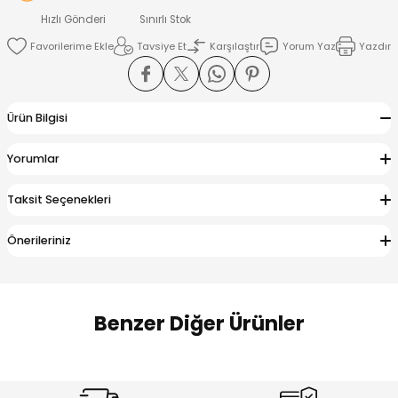
 Alt
lum
Hızlı Gönderi
Sınırlı Stok
Tavsiye Et
Karşılaştır
Yorum Yaz
Yazdır
ka ve Taç
lum
Ürün Bilgisi
lek
Yorumlar
Taksit Seçenekleri
Önerileriniz
Benzer Diğer Ürünler
Amine
Amine
%30
%24
Onca Çizgili Erkek Çocuk Şort
Urban Fit Erkek Çocuk Pantolon