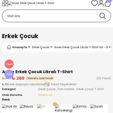
Geri Dön
Geri Dön
Geri Dön
Geri Dön
Geri Dön
k
k
 Ürünleri
iye
 Çorap
iye
tkı, Bere ve Eldiven
Erkek Çocuk
dy
 Gömlek
sesuarları
Battaniye
Anasayfa
Erkek Çocuk
Arvex Erkek Çocuk Likralı T-Shirt Gri - 9 Ya
orap
ç Giyim
ı, Bere ve Eldiven
Body
Yeni
Arvex Erkek Çocuk Likralı T-Shirt
ise
Kazak
ttaniye
ıtçıtlı Body
%15
₺ 280
₺ 329
Online'a özel fırsat
(0) Yorum
₺ 53
den başlayan taksitlerle!
Taksit Seçenekleri
k
Mont
dy
Çorap ve Patik
Kategori
Erkek Çocuk
,
Tüm Ürünler
,
Erkek Çocuk T-Shirt
Stok Durumu
Stokta var
ömlek
Pantolon
ıtlı Body
astane Çıkışı ve Zıbın Seti
Renk
Giyim
Pijama Takımı
rap ve Patik
Pantolon