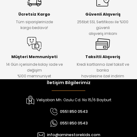
Yeni
Yeni
Ücretsiz Kargo
Güvenli Alışveriş
₺ 500
₺ 850
Tüm siparişlerinizde
256bit SSL Sertifikası ile %100
₺ 350
₺ 650
kargo bedava!
güvenli
alışveriş imkanı
Amine
%30
Kampçı Minik Erkek Çocuk 2'li Şortlu Takım
Yeni
Müşteri Memnuniyeti
Taksitli Alışveriş
14 Gün içerisinde kolay iade ve
Kredi kartlarına özel taksit ve
₺ 500
değişim
banka
₺ 350
%100 memnuniyet
havalesine özel indirim
İletişim Bilgilerimiz
Amine
%30
Kampçı Minik Erkek Çocuk 2'li Şortlu Takım
Velişaban Mh. Ozulu Cd. No 15/6 Bayburt
Yeni
0551 850 0543
₺ 500
0551 850 0543
₺ 350
info@aminestorekids.com