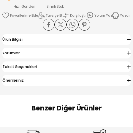
 Alt
lum
Hızlı Gönderi
Sınırlı Stok
Tavsiye Et
Karşılaştır
Yorum Yaz
Yazdır
ka ve Taç
lum
Ürün Bilgisi
lek
Yorumlar
Taksit Seçenekleri
Önerileriniz
Benzer Diğer Ürünler
Amine
Amine
%30
%24
Onca Çizgili Erkek Çocuk Şort
Urban Fit Erkek Çocuk Pantolon