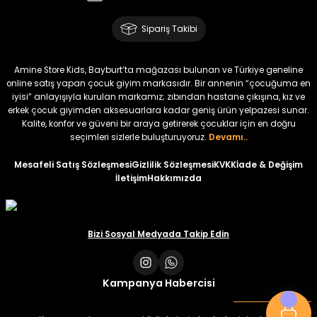
Amine
%30
Kampçı Minik Erkek Çocuk 2'li Şortlu Takım
Sipariş Takibi
Yeni
₺ 500
Amine Store Kids, Bayburt’ta mağazası bulunan ve Türkiye geneline
₺ 350
online satış yapan çocuk giyim markasıdır. Bir annenin “çocuğuma en
iyisi” anlayışıyla kurulan markamız; zıbından hastane çıkışına, kız ve
erkek çocuk giyimden aksesuarlara kadar geniş ürün yelpazesi sunar.
Amine
%30
Kalite, konfor ve güveni bir araya getirerek çocuklar için en doğru
Kampçı Minik Erkek Çocuk 2'li Şortlu Takım
seçimleri sizlerle buluşturuyoruz.
Devamı..
Yeni
Mesafeli Satış Sözleşmesi
Gizlilik Sözleşmesi
KVKK
İade & Değişim
İletişim
Hakkımızda
₺ 500
₺ 350
Amine
Bizi Sosyal Medyada Takip Edin
%30
Kampçı Minik Erkek Çocuk 2'li Şortlu Takım
Yeni
Kampanya Habercisi
₺ 500
₺ 350