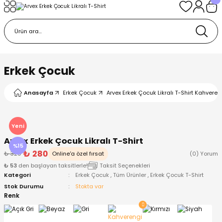
Geri Dön
Geri Dön
Geri Dön
Geri Dön
Geri Dön
k
k
 Ürünleri
iye
 Çorap
iye
tkı, Bere ve Eldiven
Erkek Çocuk
dy
 Gömlek
sesuarları
Battaniye
Anasayfa
Erkek Çocuk
Arvex Erkek Çocuk Likralı T-Shirt Kahveren
orap
ç Giyim
ı, Bere ve Eldiven
Body
Yeni
Arvex Erkek Çocuk Likralı T-Shirt
ise
Kazak
ttaniye
ıtçıtlı Body
%15
₺ 280
₺ 329
Online'a özel fırsat
(0) Yorum
₺ 53
den başlayan taksitlerle!
Taksit Seçenekleri
k
Mont
dy
Çorap ve Patik
Kategori
Erkek Çocuk
,
Tüm Ürünler
,
Erkek Çocuk T-Shirt
Stok Durumu
Stokta var
ömlek
Pantolon
ıtlı Body
astane Çıkışı ve Zıbın Seti
Renk
Giyim
Pijama Takımı
rap ve Patik
Pantolon