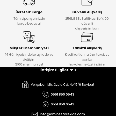
Yeni
Yeni
Ücretsiz Kargo
Güvenli Alışveriş
₺ 500
₺ 850
Tüm siparişlerinizde
256bit SSL Sertifikası ile %100
₺ 350
₺ 650
kargo bedava!
güvenli
alışveriş imkanı
Amine
%30
Kampçı Minik Erkek Çocuk 2'li Şortlu Takım
Yeni
Müşteri Memnuniyeti
Taksitli Alışveriş
14 Gün içerisinde kolay iade ve
Kredi kartlarına özel taksit ve
₺ 500
değişim
banka
₺ 350
%100 memnuniyet
havalesine özel indirim
İletişim Bilgilerimiz
Amine
%30
Kampçı Minik Erkek Çocuk 2'li Şortlu Takım
Velişaban Mh. Ozulu Cd. No 15/6 Bayburt
Yeni
0551 850 0543
₺ 500
0551 850 0543
₺ 350
info@aminestorekids.com