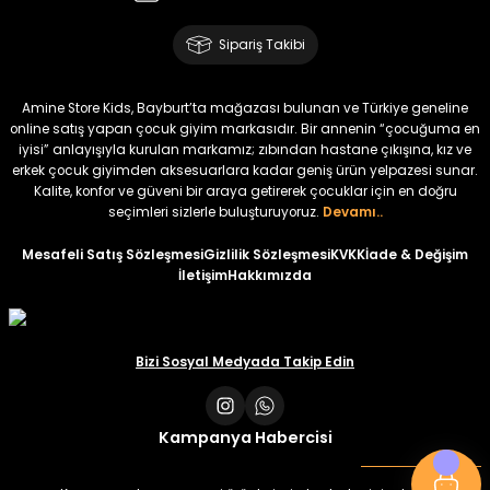
Amine
%30
Kampçı Minik Erkek Çocuk 2'li Şortlu Takım
Sipariş Takibi
Yeni
₺ 500
Amine Store Kids, Bayburt’ta mağazası bulunan ve Türkiye geneline
₺ 350
online satış yapan çocuk giyim markasıdır. Bir annenin “çocuğuma en
iyisi” anlayışıyla kurulan markamız; zıbından hastane çıkışına, kız ve
erkek çocuk giyimden aksesuarlara kadar geniş ürün yelpazesi sunar.
Amine
%30
Kalite, konfor ve güveni bir araya getirerek çocuklar için en doğru
Kampçı Minik Erkek Çocuk 2'li Şortlu Takım
seçimleri sizlerle buluşturuyoruz.
Devamı..
Yeni
Mesafeli Satış Sözleşmesi
Gizlilik Sözleşmesi
KVKK
İade & Değişim
İletişim
Hakkımızda
₺ 500
₺ 350
Amine
Bizi Sosyal Medyada Takip Edin
%30
Kampçı Minik Erkek Çocuk 2'li Şortlu Takım
Yeni
Kampanya Habercisi
₺ 500
₺ 350