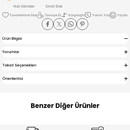
 Alt
lum
Hızlı Gönderi
Sınırlı Stok
Tavsiye Et
Karşılaştır
Yorum Yaz
Yazdır
ka ve Taç
lum
Ürün Bilgisi
lek
Yorumlar
Taksit Seçenekleri
Önerileriniz
Benzer Diğer Ürünler
Amine
Amine
%30
%24
Onca Çizgili Erkek Çocuk Şort
Urban Fit Erkek Çocuk Pantolon