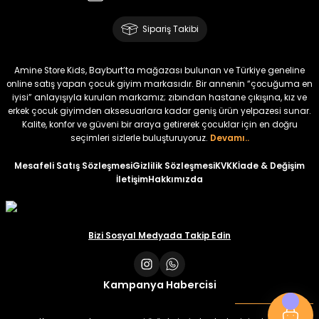
Amine
%30
Kampçı Minik Erkek Çocuk 2'li Şortlu Takım
Sipariş Takibi
Yeni
₺ 500
Amine Store Kids, Bayburt’ta mağazası bulunan ve Türkiye geneline
₺ 350
online satış yapan çocuk giyim markasıdır. Bir annenin “çocuğuma en
iyisi” anlayışıyla kurulan markamız; zıbından hastane çıkışına, kız ve
erkek çocuk giyimden aksesuarlara kadar geniş ürün yelpazesi sunar.
Amine
%30
Kalite, konfor ve güveni bir araya getirerek çocuklar için en doğru
Kampçı Minik Erkek Çocuk 2'li Şortlu Takım
seçimleri sizlerle buluşturuyoruz.
Devamı..
Yeni
Mesafeli Satış Sözleşmesi
Gizlilik Sözleşmesi
KVKK
İade & Değişim
İletişim
Hakkımızda
₺ 500
₺ 350
Amine
Bizi Sosyal Medyada Takip Edin
%30
Kampçı Minik Erkek Çocuk 2'li Şortlu Takım
Yeni
Kampanya Habercisi
₺ 500
₺ 350