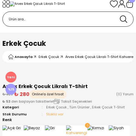
Geri Dön
Geri Dön
Geri Dön
Geri Dön
Geri Dön
k
k
 Ürünleri
iye
 Çorap
iye
tkı, Bere ve Eldiven
Erkek Çocuk
dy
 Gömlek
sesuarları
Battaniye
Anasayfa
Erkek Çocuk
Arvex Erkek Çocuk Likralı T-Shirt Kahveren
orap
ç Giyim
ı, Bere ve Eldiven
Body
Yeni
Arvex Erkek Çocuk Likralı T-Shirt
ise
Kazak
ttaniye
ıtçıtlı Body
%15
₺ 280
₺ 329
Online'a özel fırsat
(0) Yorum
₺ 53
den başlayan taksitlerle!
Taksit Seçenekleri
k
Mont
dy
Çorap ve Patik
Kategori
Erkek Çocuk
,
Tüm Ürünler
,
Erkek Çocuk T-Shirt
Stok Durumu
Stokta var
ömlek
Pantolon
ıtlı Body
astane Çıkışı ve Zıbın Seti
Renk
Giyim
Pijama Takımı
rap ve Patik
Pantolon