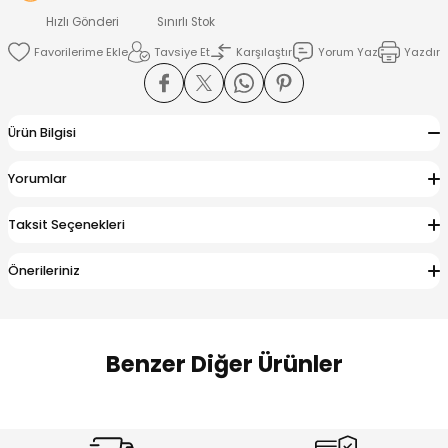
 Alt
lum
Hızlı Gönderi
Sınırlı Stok
Tavsiye Et
Karşılaştır
Yorum Yaz
Yazdır
ka ve Taç
lum
Ürün Bilgisi
lek
Yorumlar
Taksit Seçenekleri
Önerileriniz
Benzer Diğer Ürünler
Amine
Amine
%30
%24
Onca Çizgili Erkek Çocuk Şort
Urban Fit Erkek Çocuk Pantolon