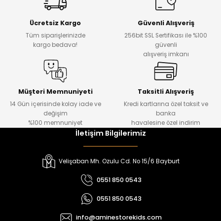
Yeni
Yeni
Ücretsiz Kargo
Güvenli Alışveriş
₺ 500
₺ 850
Tüm siparişlerinizde
256bit SSL Sertifikası ile %100
₺ 350
₺ 650
kargo bedava!
güvenli
alışveriş imkanı
Amine
%30
Kampçı Minik Erkek Çocuk 2'li Şortlu Takım
Yeni
Müşteri Memnuniyeti
Taksitli Alışveriş
14 Gün içerisinde kolay iade ve
Kredi kartlarına özel taksit ve
₺ 500
değişim
banka
₺ 350
%100 memnuniyet
havalesine özel indirim
İletişim Bilgilerimiz
Amine
%30
Kampçı Minik Erkek Çocuk 2'li Şortlu Takım
Velişaban Mh. Ozulu Cd. No 15/6 Bayburt
Yeni
0551 850 0543
₺ 500
0551 850 0543
₺ 350
info@aminestorekids.com