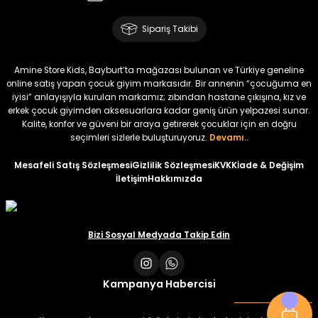
Amine
%30
Kampçı Minik Erkek Çocuk 2'li Şortlu Takım
Sipariş Takibi
Yeni
₺ 500
Amine Store Kids, Bayburt’ta mağazası bulunan ve Türkiye geneline
₺ 350
online satış yapan çocuk giyim markasıdır. Bir annenin “çocuğuma en
iyisi” anlayışıyla kurulan markamız; zıbından hastane çıkışına, kız ve
erkek çocuk giyimden aksesuarlara kadar geniş ürün yelpazesi sunar.
Amine
%30
Kalite, konfor ve güveni bir araya getirerek çocuklar için en doğru
Kampçı Minik Erkek Çocuk 2'li Şortlu Takım
seçimleri sizlerle buluşturuyoruz.
Devamı..
Yeni
Mesafeli Satış Sözleşmesi
Gizlilik Sözleşmesi
KVKK
İade & Değişim
İletişim
Hakkımızda
₺ 500
₺ 350
Amine
Bizi Sosyal Medyada Takip Edin
%30
Kampçı Minik Erkek Çocuk 2'li Şortlu Takım
Yeni
Kampanya Habercisi
₺ 500
₺ 350