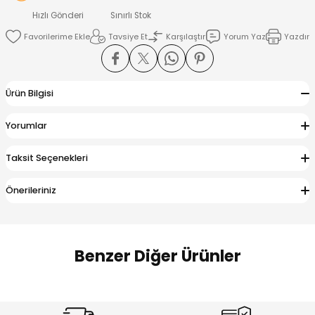
 Alt
lum
Hızlı Gönderi
Sınırlı Stok
Tavsiye Et
Karşılaştır
Yorum Yaz
Yazdır
ka ve Taç
lum
Ürün Bilgisi
lek
Yorumlar
Taksit Seçenekleri
Önerileriniz
Benzer Diğer Ürünler
Amine
Amine
%30
%24
Onca Çizgili Erkek Çocuk Şort
Urban Fit Erkek Çocuk Pantolon