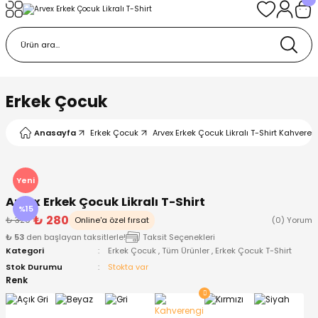
Geri Dön
Geri Dön
Geri Dön
Geri Dön
Geri Dön
k
k
 Ürünleri
iye
 Çorap
iye
tkı, Bere ve Eldiven
Erkek Çocuk
dy
 Gömlek
sesuarları
Battaniye
Anasayfa
Erkek Çocuk
Arvex Erkek Çocuk Likralı T-Shirt Kahveren
orap
ç Giyim
ı, Bere ve Eldiven
Body
Yeni
Arvex Erkek Çocuk Likralı T-Shirt
ise
Kazak
ttaniye
ıtçıtlı Body
%15
₺ 280
₺ 329
Online'a özel fırsat
(0) Yorum
₺ 53
den başlayan taksitlerle!
Taksit Seçenekleri
k
Mont
dy
Çorap ve Patik
Kategori
Erkek Çocuk
,
Tüm Ürünler
,
Erkek Çocuk T-Shirt
Stok Durumu
Stokta var
ömlek
Pantolon
ıtlı Body
astane Çıkışı ve Zıbın Seti
Renk
Giyim
Pijama Takımı
rap ve Patik
Pantolon