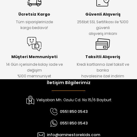
Yeni
Yeni
Ücretsiz Kargo
Güvenli Alışveriş
₺ 500
₺ 850
Tüm siparişlerinizde
256bit SSL Sertifikası ile %100
₺ 350
₺ 650
kargo bedava!
güvenli
alışveriş imkanı
Amine
%30
Kampçı Minik Erkek Çocuk 2'li Şortlu Takım
Yeni
Müşteri Memnuniyeti
Taksitli Alışveriş
14 Gün içerisinde kolay iade ve
Kredi kartlarına özel taksit ve
₺ 500
değişim
banka
₺ 350
%100 memnuniyet
havalesine özel indirim
İletişim Bilgilerimiz
Amine
%30
Kampçı Minik Erkek Çocuk 2'li Şortlu Takım
Velişaban Mh. Ozulu Cd. No 15/6 Bayburt
Yeni
0551 850 0543
₺ 500
0551 850 0543
₺ 350
info@aminestorekids.com