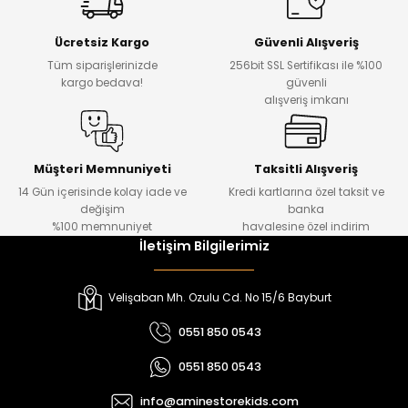
Yeni
Yeni
Ücretsiz Kargo
Güvenli Alışveriş
₺ 500
₺ 850
Tüm siparişlerinizde
256bit SSL Sertifikası ile %100
₺ 350
₺ 650
kargo bedava!
güvenli
alışveriş imkanı
Amine
%30
Kampçı Minik Erkek Çocuk 2'li Şortlu Takım
Yeni
Müşteri Memnuniyeti
Taksitli Alışveriş
14 Gün içerisinde kolay iade ve
Kredi kartlarına özel taksit ve
₺ 500
değişim
banka
₺ 350
%100 memnuniyet
havalesine özel indirim
İletişim Bilgilerimiz
Amine
%30
Kampçı Minik Erkek Çocuk 2'li Şortlu Takım
Velişaban Mh. Ozulu Cd. No 15/6 Bayburt
Yeni
0551 850 0543
₺ 500
0551 850 0543
₺ 350
info@aminestorekids.com