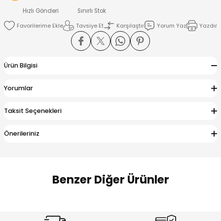
 Alt
lum
Hızlı Gönderi
Sınırlı Stok
Tavsiye Et
Karşılaştır
Yorum Yaz
Yazdır
ka ve Taç
lum
Ürün Bilgisi
lek
Yorumlar
Taksit Seçenekleri
Önerileriniz
Benzer Diğer Ürünler
Amine
Amine
%30
%24
Onca Çizgili Erkek Çocuk Şort
Urban Fit Erkek Çocuk Pantolon