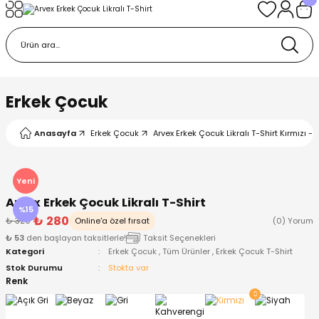
Geri Dön
Geri Dön
Geri Dön
Geri Dön
Geri Dön
k
k
 Ürünleri
iye
 Çorap
iye
tkı, Bere ve Eldiven
Erkek Çocuk
dy
 Gömlek
sesuarları
Battaniye
Anasayfa
Erkek Çocuk
Arvex Erkek Çocuk Likralı T-Shirt Kırmızı - 
orap
ç Giyim
ı, Bere ve Eldiven
Body
Yeni
Arvex Erkek Çocuk Likralı T-Shirt
ise
Kazak
ttaniye
ıtçıtlı Body
%15
₺ 280
₺ 329
Online'a özel fırsat
(0) Yorum
₺ 53
den başlayan taksitlerle!
Taksit Seçenekleri
k
Mont
dy
Çorap ve Patik
Kategori
Erkek Çocuk
,
Tüm Ürünler
,
Erkek Çocuk T-Shirt
Stok Durumu
Stokta var
ömlek
Pantolon
ıtlı Body
astane Çıkışı ve Zıbın Seti
Renk
Giyim
Pijama Takımı
rap ve Patik
Pantolon