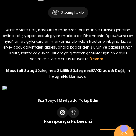
Amine
%30
Kampçı Minik Erkek Çocuk 2'li Şortlu Takım
Sipariş Takibi
Yeni
₺ 500
Amine Store Kids, Bayburt’ta mağazası bulunan ve Türkiye geneline
₺ 350
online satış yapan çocuk giyim markasıdır. Bir annenin “çocuğuma en
iyisi” anlayışıyla kurulan markamız; zıbından hastane çıkışına, kız ve
erkek çocuk giyimden aksesuarlara kadar geniş ürün yelpazesi sunar.
Amine
%30
Kalite, konfor ve güveni bir araya getirerek çocuklar için en doğru
Kampçı Minik Erkek Çocuk 2'li Şortlu Takım
seçimleri sizlerle buluşturuyoruz.
Devamı..
Yeni
Mesafeli Satış Sözleşmesi
Gizlilik Sözleşmesi
KVKK
İade & Değişim
İletişim
Hakkımızda
₺ 500
₺ 350
Amine
Bizi Sosyal Medyada Takip Edin
%30
Kampçı Minik Erkek Çocuk 2'li Şortlu Takım
Yeni
Kampanya Habercisi
₺ 500
₺ 350