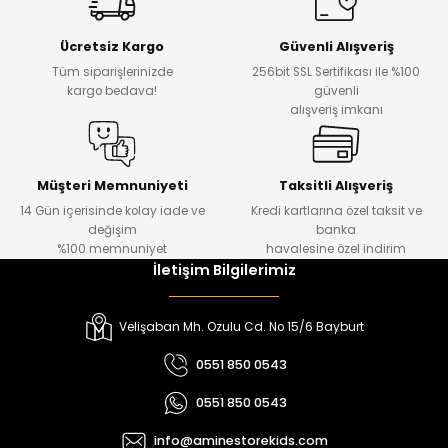
Yeni
Yeni
Ücretsiz Kargo
Güvenli Alışveriş
₺ 500
₺ 850
Tüm siparişlerinizde
256bit SSL Sertifikası ile %100
₺ 350
₺ 650
kargo bedava!
güvenli
alışveriş imkanı
Amine
%30
Kampçı Minik Erkek Çocuk 2'li Şortlu Takım
Yeni
Müşteri Memnuniyeti
Taksitli Alışveriş
14 Gün içerisinde kolay iade ve
Kredi kartlarına özel taksit ve
₺ 500
değişim
banka
₺ 350
%100 memnuniyet
havalesine özel indirim
İletişim Bilgilerimiz
Amine
%30
Kampçı Minik Erkek Çocuk 2'li Şortlu Takım
Velişaban Mh. Ozulu Cd. No 15/6 Bayburt
Yeni
0551 850 0543
₺ 500
0551 850 0543
₺ 350
info@aminestorekids.com