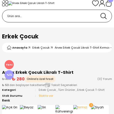
Geri Dön
Geri Dön
Geri Dön
Geri Dön
Geri Dön
k
k
 Ürünleri
iye
 Çorap
iye
tkı, Bere ve Eldiven
Erkek Çocuk
dy
 Gömlek
sesuarları
Battaniye
Anasayfa
Erkek Çocuk
Arvex Erkek Çocuk Likralı T-Shirt Kırmızı - 
orap
ç Giyim
ı, Bere ve Eldiven
Body
Yeni
Arvex Erkek Çocuk Likralı T-Shirt
ise
Kazak
ttaniye
ıtçıtlı Body
%15
₺ 280
₺ 329
Online'a özel fırsat
(0) Yorum
₺ 53
den başlayan taksitlerle!
Taksit Seçenekleri
k
Mont
dy
Çorap ve Patik
Kategori
Erkek Çocuk
,
Tüm Ürünler
,
Erkek Çocuk T-Shirt
Stok Durumu
Stokta var
ömlek
Pantolon
ıtlı Body
astane Çıkışı ve Zıbın Seti
Renk
Giyim
Pijama Takımı
rap ve Patik
Pantolon