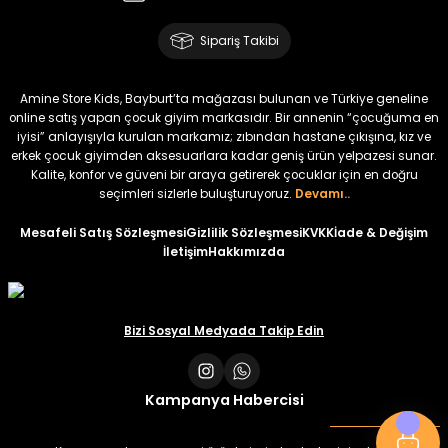
Amine
%30
Kampçı Minik Erkek Çocuk 2'li Şortlu Takım
Sipariş Takibi
Yeni
₺ 500
Amine Store Kids, Bayburt’ta mağazası bulunan ve Türkiye geneline
₺ 350
online satış yapan çocuk giyim markasıdır. Bir annenin “çocuğuma en
iyisi” anlayışıyla kurulan markamız; zıbından hastane çıkışına, kız ve
erkek çocuk giyimden aksesuarlara kadar geniş ürün yelpazesi sunar.
Amine
%30
Kalite, konfor ve güveni bir araya getirerek çocuklar için en doğru
Kampçı Minik Erkek Çocuk 2'li Şortlu Takım
seçimleri sizlerle buluşturuyoruz.
Devamı..
Yeni
Mesafeli Satış Sözleşmesi
Gizlilik Sözleşmesi
KVKK
İade & Değişim
İletişim
Hakkımızda
₺ 500
₺ 350
Amine
Bizi Sosyal Medyada Takip Edin
%30
Kampçı Minik Erkek Çocuk 2'li Şortlu Takım
Yeni
Kampanya Habercisi
₺ 500
₺ 350