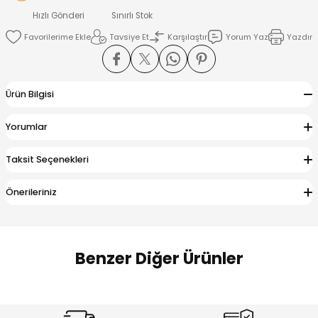
 Alt
lum
Hızlı Gönderi
Sınırlı Stok
Tavsiye Et
Karşılaştır
Yorum Yaz
Yazdır
ka ve Taç
lum
Ürün Bilgisi
lek
Yorumlar
Taksit Seçenekleri
Önerileriniz
Benzer Diğer Ürünler
Amine
Amine
%30
%24
Onca Çizgili Erkek Çocuk Şort
Urban Fit Erkek Çocuk Pantolon