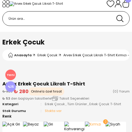
Geri Dön
Geri Dön
Geri Dön
Geri Dön
Geri Dön
k
k
 Ürünleri
iye
 Çorap
iye
tkı, Bere ve Eldiven
Erkek Çocuk
dy
 Gömlek
sesuarları
Battaniye
Anasayfa
Erkek Çocuk
Arvex Erkek Çocuk Likralı T-Shirt Kırmızı - 
orap
ç Giyim
ı, Bere ve Eldiven
Body
Yeni
Arvex Erkek Çocuk Likralı T-Shirt
ise
Kazak
ttaniye
ıtçıtlı Body
%15
₺ 280
₺ 329
Online'a özel fırsat
(0) Yorum
₺ 53
den başlayan taksitlerle!
Taksit Seçenekleri
k
Mont
dy
Çorap ve Patik
Kategori
Erkek Çocuk
,
Tüm Ürünler
,
Erkek Çocuk T-Shirt
Stok Durumu
Stokta var
ömlek
Pantolon
ıtlı Body
astane Çıkışı ve Zıbın Seti
Renk
Giyim
Pijama Takımı
rap ve Patik
Pantolon