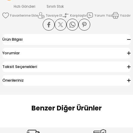
 Alt
lum
Hızlı Gönderi
Sınırlı Stok
Tavsiye Et
Karşılaştır
Yorum Yaz
Yazdır
ka ve Taç
lum
Ürün Bilgisi
lek
Yorumlar
Taksit Seçenekleri
Önerileriniz
Benzer Diğer Ürünler
Amine
Amine
%30
%24
Onca Çizgili Erkek Çocuk Şort
Urban Fit Erkek Çocuk Pantolon