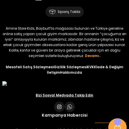
Amine
%30
Kampçı Minik Erkek Çocuk 2'li Şortlu Takım
Sipariş Takibi
Yeni
₺ 500
Amine Store Kids, Bayburt’ta mağazası bulunan ve Türkiye geneline
₺ 350
online satış yapan çocuk giyim markasıdır. Bir annenin “çocuğuma en
iyisi” anlayışıyla kurulan markamız; zıbından hastane çıkışına, kız ve
erkek çocuk giyimden aksesuarlara kadar geniş ürün yelpazesi sunar.
Amine
%30
Kalite, konfor ve güveni bir araya getirerek çocuklar için en doğru
Kampçı Minik Erkek Çocuk 2'li Şortlu Takım
seçimleri sizlerle buluşturuyoruz.
Devamı..
Yeni
Mesafeli Satış Sözleşmesi
Gizlilik Sözleşmesi
KVKK
İade & Değişim
İletişim
Hakkımızda
₺ 500
₺ 350
Amine
Bizi Sosyal Medyada Takip Edin
%30
Kampçı Minik Erkek Çocuk 2'li Şortlu Takım
Yeni
Kampanya Habercisi
₺ 500
₺ 350