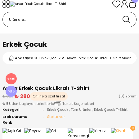
Geri Dön
Geri Dön
Geri Dön
Geri Dön
Geri Dön
k
k
 Ürünleri
iye
 Çorap
iye
tkı, Bere ve Eldiven
Erkek Çocuk
dy
 Gömlek
sesuarları
Battaniye
Anasayfa
Erkek Çocuk
Arvex Erkek Çocuk Likralı T-Shirt Siyah - 1
orap
ç Giyim
ı, Bere ve Eldiven
Body
Yeni
Arvex Erkek Çocuk Likralı T-Shirt
ise
Kazak
ttaniye
ıtçıtlı Body
%15
₺ 280
₺ 329
Online'a özel fırsat
(0) Yorum
₺ 53
den başlayan taksitlerle!
Taksit Seçenekleri
k
Mont
dy
Çorap ve Patik
Kategori
Erkek Çocuk
,
Tüm Ürünler
,
Erkek Çocuk T-Shirt
Stok Durumu
Stokta var
ömlek
Pantolon
ıtlı Body
astane Çıkışı ve Zıbın Seti
Renk
Giyim
Pijama Takımı
rap ve Patik
Pantolon