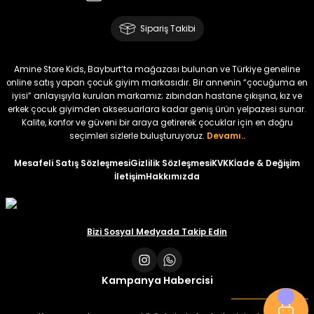
Amine
%30
Kampçı Minik Erkek Çocuk 2'li Şortlu Takım
Sipariş Takibi
Yeni
₺ 500
Amine Store Kids, Bayburt’ta mağazası bulunan ve Türkiye geneline
₺ 350
online satış yapan çocuk giyim markasıdır. Bir annenin “çocuğuma en
iyisi” anlayışıyla kurulan markamız; zıbından hastane çıkışına, kız ve
erkek çocuk giyimden aksesuarlara kadar geniş ürün yelpazesi sunar.
Amine
%30
Kalite, konfor ve güveni bir araya getirerek çocuklar için en doğru
Kampçı Minik Erkek Çocuk 2'li Şortlu Takım
seçimleri sizlerle buluşturuyoruz.
Devamı..
Yeni
Mesafeli Satış Sözleşmesi
Gizlilik Sözleşmesi
KVKK
İade & Değişim
İletişim
Hakkımızda
₺ 500
₺ 350
Amine
Bizi Sosyal Medyada Takip Edin
%30
Kampçı Minik Erkek Çocuk 2'li Şortlu Takım
Yeni
Kampanya Habercisi
₺ 500
₺ 350