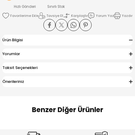
 Alt
lum
Hızlı Gönderi
Sınırlı Stok
Tavsiye Et
Karşılaştır
Yorum Yaz
Yazdır
ka ve Taç
lum
Ürün Bilgisi
lek
Yorumlar
Taksit Seçenekleri
Önerileriniz
Benzer Diğer Ürünler
Amine
Amine
%30
%24
Onca Çizgili Erkek Çocuk Şort
Urban Fit Erkek Çocuk Pantolon