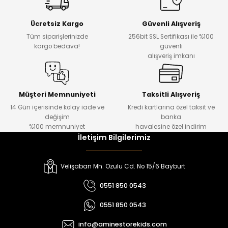
Yeni
Yeni
Ücretsiz Kargo
Güvenli Alışveriş
₺ 500
₺ 850
Tüm siparişlerinizde
256bit SSL Sertifikası ile %100
₺ 350
₺ 650
kargo bedava!
güvenli
alışveriş imkanı
Amine
%30
Kampçı Minik Erkek Çocuk 2'li Şortlu Takım
Yeni
Müşteri Memnuniyeti
Taksitli Alışveriş
14 Gün içerisinde kolay iade ve
Kredi kartlarına özel taksit ve
₺ 500
değişim
banka
₺ 350
%100 memnuniyet
havalesine özel indirim
İletişim Bilgilerimiz
Amine
%30
Kampçı Minik Erkek Çocuk 2'li Şortlu Takım
Velişaban Mh. Ozulu Cd. No 15/6 Bayburt
Yeni
0551 850 0543
₺ 500
0551 850 0543
₺ 350
info@aminestorekids.com