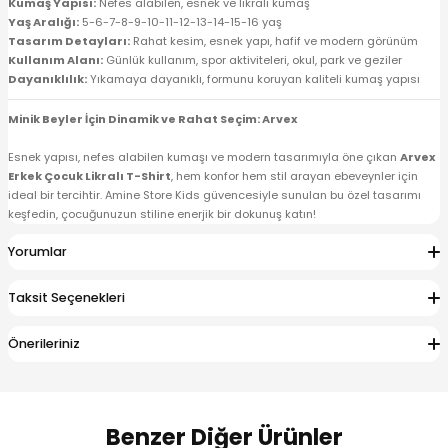
Kumaş Yapısı:
Nefes alabilen, esnek ve likralı kumaş
Yaş Aralığı:
5-6-7-8-9-10-11-12-13-14-15-16 yaş
Tasarım Detayları:
Rahat kesim, esnek yapı, hafif ve modern görünüm
Kullanım Alanı:
Günlük kullanım, spor aktiviteleri, okul, park ve geziler
Dayanıklılık:
Yıkamaya dayanıklı, formunu koruyan kaliteli kumaş yapısı
Minik Beyler İçin Dinamik ve Rahat Seçim: Arvex
Esnek yapısı, nefes alabilen kumaşı ve modern tasarımıyla öne çıkan
Arvex
Erkek Çocuk Likralı T-Shirt
, hem konfor hem stil arayan ebeveynler için
ideal bir tercihtir. Amine Store Kids güvencesiyle sunulan bu özel tasarımı
keşfedin, çocuğunuzun stiline enerjik bir dokunuş katın!
Yorumlar
Taksit Seçenekleri
Önerileriniz
Benzer Diğer Ürünler