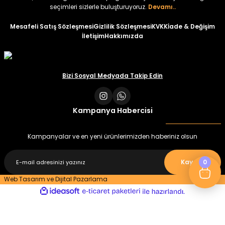
seçimleri sizlerle buluşturuyoruz.
Devamı..
Mesafeli Satış Sözleşmesi
Gizlilik Sözleşmesi
KVKK
İade & Değişim
İletişim
Hakkımızda
Bizi Sosyal Medyada Takip Edin
Kampanya Habercisi
Kampanyalar ve en yeni ürünlerimizden haberiniz olsun
0
Kaydet
Web Tasarım ve Dijital Pazarlama
ideasoft
ile
e-
hazırlandı.
ticaret
paketleri