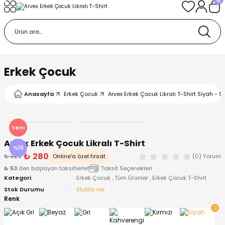
Geri Dön
Geri Dön
Geri Dön
Geri Dön
Geri Dön
k
k
 Ürünleri
iye
 Çorap
iye
tkı, Bere ve Eldiven
Erkek Çocuk
dy
 Gömlek
sesuarları
Battaniye
Anasayfa
Erkek Çocuk
Arvex Erkek Çocuk Likralı T-Shirt Siyah - 9
orap
ç Giyim
ı, Bere ve Eldiven
Body
Yeni
Arvex Erkek Çocuk Likralı T-Shirt
ise
Kazak
ttaniye
ıtçıtlı Body
%15
₺ 280
₺ 329
Online'a özel fırsat
(0) Yorum
₺ 53
den başlayan taksitlerle!
Taksit Seçenekleri
k
Mont
dy
Çorap ve Patik
Kategori
Erkek Çocuk
,
Tüm Ürünler
,
Erkek Çocuk T-Shirt
Stok Durumu
Stokta var
ömlek
Pantolon
ıtlı Body
astane Çıkışı ve Zıbın Seti
Renk
Giyim
Pijama Takımı
rap ve Patik
Pantolon