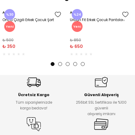
Amine
Amine
%30
%24
Onca Çizgili Erkek Çocuk Şort
Urban Fit Erkek Çocuk Pantolon
Yeni
Yeni
₺ 500
₺ 850
₺ 350
₺ 650
Ücretsiz Kargo
Güvenli Alışveriş
Tüm siparişlerinizde
256bit SSL Sertifikası ile %100
kargo bedava!
güvenli
alışveriş imkanı