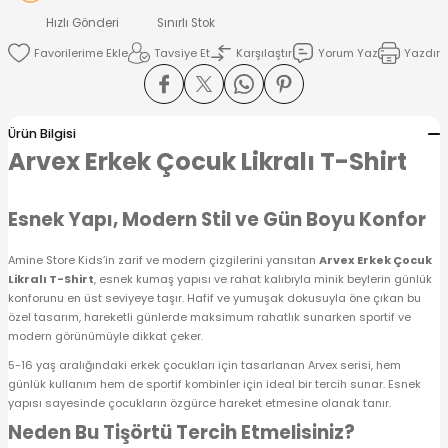
 Alt
lum
Hızlı Gönderi
Sınırlı Stok
Tavsiye Et
Karşılaştır
Yorum Yaz
Yazdır
ka ve Taç
lum
Ürün Bilgisi
Arvex Erkek Çocuk Likralı T-Shirt
lek
Esnek Yapı, Modern Stil ve Gün Boyu Konfor
Amine Store Kids’in zarif ve modern çizgilerini yansıtan
Arvex Erkek Çocuk
Likralı T-Shirt
, esnek kumaş yapısı ve rahat kalıbıyla minik beylerin günlük
konforunu en üst seviyeye taşır. Hafif ve yumuşak dokusuyla öne çıkan bu
özel tasarım, hareketli günlerde maksimum rahatlık sunarken sportif ve
modern görünümüyle dikkat çeker.
5-16 yaş aralığındaki erkek çocukları için tasarlanan Arvex serisi, hem
günlük kullanım hem de sportif kombinler için ideal bir tercih sunar. Esnek
yapısı sayesinde çocukların özgürce hareket etmesine olanak tanır.
Neden Bu Tişörtü Tercih Etmelisiniz?