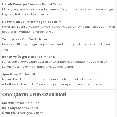
Likralı Kumaşın Esnek ve Rahat Yapısı:
Likra içeriği sayesinde vücuda uyum sağlar, hareket kabiliyetini artırır ve gün
boyu konforlu bir kullanım sunar.
Nefes Alan ve Terletmeyen Tasarım:
Hava geçirgenliği yüksek kumaşı sayesinde terlemeyi azaltır, çocukların gün
boyu ferah kalmasına yardımcı olur.
Yumuşak ve Cilt Dostu Doku:
Hassas ciltler için uygun yapısı sayesinde tahrişi önler ve rahat bir kullanım
sağlar.
Rahat ve Özgür Hareket İmkanı:
Esnek yapısı sayesinde spor aktivitelerinde, oyun saatlerinde ve günlük
kullanımda maksimum hareket özgürlüğü sunar.
Sportif ve Modern Stil:
Minimal ve dinamik tasarımıyla hem spor hem günlük kombinlerde
rahatlıkla kullanılabilir. Zamansız görünümüyle her sezon tercih edilir.
Öne Çıkan Ürün Özellikleri
Marka:
Amine Store Kids
Koleksiyon:
Arvex Serisi
Ürün Tipi:
Erkek çocuk tişört