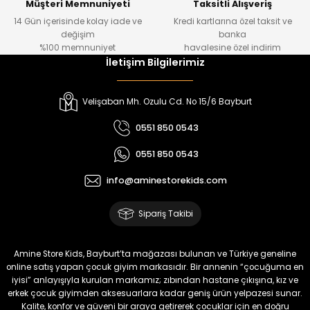
Müşteri Memnuniyeti
Taksitli Alışveriş
14 Gün içerisinde kolay iade ve
Kredi kartlarına özel taksit ve
değişim
banka
%100 memnuniyet
havalesine özel indirim
İletişim Bilgilerimiz
Velişaban Mh. Ozulu Cd. No 15/6 Bayburt
0551 850 0543
0551 850 0543
info@aminestorekids.com
Sipariş Takibi
Amine Store Kids, Bayburt’ta mağazası bulunan ve Türkiye geneline
online satış yapan çocuk giyim markasıdır. Bir annenin “çocuğuma en
iyisi” anlayışıyla kurulan markamız; zıbından hastane çıkışına, kız ve
erkek çocuk giyimden aksesuarlara kadar geniş ürün yelpazesi sunar.
Kalite, konfor ve güveni bir araya getirerek çocuklar için en doğru