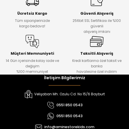
Yeni
Yeni
Ücretsiz Kargo
Güvenli Alışveriş
₺ 500
₺ 850
Tüm siparişlerinizde
256bit SSL Sertifikası ile %100
₺ 350
₺ 650
kargo bedava!
güvenli
alışveriş imkanı
Amine
%30
Kampçı Minik Erkek Çocuk 2'li Şortlu Takım
Yeni
Müşteri Memnuniyeti
Taksitli Alışveriş
14 Gün içerisinde kolay iade ve
Kredi kartlarına özel taksit ve
₺ 500
değişim
banka
₺ 350
%100 memnuniyet
havalesine özel indirim
İletişim Bilgilerimiz
Amine
%30
Kampçı Minik Erkek Çocuk 2'li Şortlu Takım
Velişaban Mh. Ozulu Cd. No 15/6 Bayburt
Yeni
0551 850 0543
₺ 500
0551 850 0543
₺ 350
info@aminestorekids.com