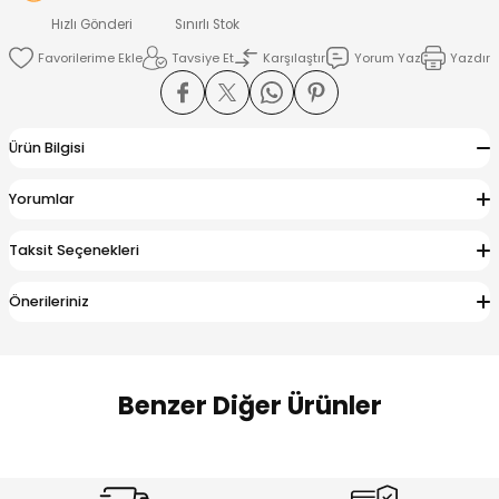
 Alt
lum
Hızlı Gönderi
Sınırlı Stok
Tavsiye Et
Karşılaştır
Yorum Yaz
Yazdır
ka ve Taç
lum
Ürün Bilgisi
lek
Yorumlar
Taksit Seçenekleri
Önerileriniz
Benzer Diğer Ürünler
Amine
Amine
%30
%24
Onca Çizgili Erkek Çocuk Şort
Urban Fit Erkek Çocuk Pantolon