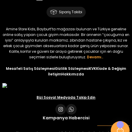
Amine
%30
Kampçı Minik Erkek Çocuk 2'li Şortlu Takım
Sipariş Takibi
Yeni
₺ 500
Amine Store Kids, Bayburt’ta mağazası bulunan ve Türkiye geneline
₺ 350
online satış yapan çocuk giyim markasıdır. Bir annenin “çocuğuma en
iyisi” anlayışıyla kurulan markamız; zıbından hastane çıkışına, kız ve
erkek çocuk giyimden aksesuarlara kadar geniş ürün yelpazesi sunar.
Amine
%30
Kalite, konfor ve güveni bir araya getirerek çocuklar için en doğru
Kampçı Minik Erkek Çocuk 2'li Şortlu Takım
seçimleri sizlerle buluşturuyoruz.
Devamı..
Yeni
Mesafeli Satış Sözleşmesi
Gizlilik Sözleşmesi
KVKK
İade & Değişim
İletişim
Hakkımızda
₺ 500
₺ 350
Amine
Bizi Sosyal Medyada Takip Edin
%30
Kampçı Minik Erkek Çocuk 2'li Şortlu Takım
Yeni
Kampanya Habercisi
₺ 500
₺ 350