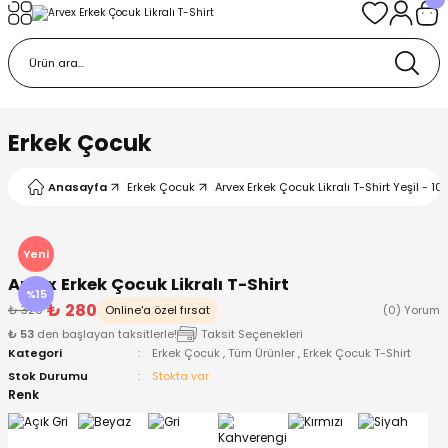
Geri Dön
Geri Dön
Geri Dön
Geri Dön
Geri Dön
k
k
 Ürünleri
iye
 Çorap
iye
tkı, Bere ve Eldiven
Erkek Çocuk
dy
 Gömlek
sesuarları
Battaniye
Anasayfa
Erkek Çocuk
Arvex Erkek Çocuk Likralı T-Shirt Yeşil - 10
orap
ç Giyim
ı, Bere ve Eldiven
Body
Yeni
Arvex Erkek Çocuk Likralı T-Shirt
ise
Kazak
ttaniye
ıtçıtlı Body
%15
₺ 280
₺ 329
Online'a özel fırsat
(0) Yorum
₺ 53
den başlayan taksitlerle!
Taksit Seçenekleri
k
Mont
dy
Çorap ve Patik
Kategori
Erkek Çocuk
,
Tüm Ürünler
,
Erkek Çocuk T-Shirt
Stok Durumu
Stokta var
ömlek
Pantolon
ıtlı Body
astane Çıkışı ve Zıbın Seti
Renk
Giyim
Pijama Takımı
rap ve Patik
Pantolon