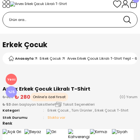
Geri Dön
Geri Dön
Geri Dön
Geri Dön
Geri Dön
k
k
 Ürünleri
iye
 Çorap
iye
tkı, Bere ve Eldiven
Erkek Çocuk
dy
 Gömlek
sesuarları
Battaniye
Anasayfa
Erkek Çocuk
Arvex Erkek Çocuk Likralı T-Shirt Yeşil - 6 
orap
ç Giyim
ı, Bere ve Eldiven
Body
Yeni
Arvex Erkek Çocuk Likralı T-Shirt
ise
Kazak
ttaniye
ıtçıtlı Body
%15
₺ 280
₺ 329
Online'a özel fırsat
(0) Yorum
₺ 53
den başlayan taksitlerle!
Taksit Seçenekleri
k
Mont
dy
Çorap ve Patik
Kategori
Erkek Çocuk
,
Tüm Ürünler
,
Erkek Çocuk T-Shirt
Stok Durumu
Stokta var
ömlek
Pantolon
ıtlı Body
astane Çıkışı ve Zıbın Seti
Renk
Giyim
Pijama Takımı
rap ve Patik
Pantolon