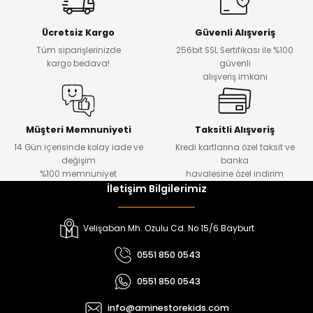
Yeni
Yeni
Ücretsiz Kargo
Güvenli Alışveriş
₺ 500
₺ 850
Tüm siparişlerinizde
256bit SSL Sertifikası ile %100
₺ 350
₺ 650
kargo bedava!
güvenli
alışveriş imkanı
Amine
%30
Kampçı Minik Erkek Çocuk 2'li Şortlu Takım
Yeni
Müşteri Memnuniyeti
Taksitli Alışveriş
14 Gün içerisinde kolay iade ve
Kredi kartlarına özel taksit ve
₺ 500
değişim
banka
₺ 350
%100 memnuniyet
havalesine özel indirim
İletişim Bilgilerimiz
Amine
%30
Kampçı Minik Erkek Çocuk 2'li Şortlu Takım
Velişaban Mh. Ozulu Cd. No 15/6 Bayburt
Yeni
0551 850 0543
₺ 500
0551 850 0543
₺ 350
info@aminestorekids.com