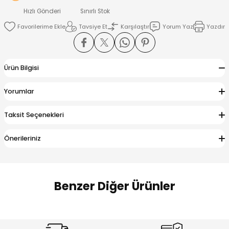
 Alt
lum
Hızlı Gönderi
Sınırlı Stok
Tavsiye Et
Karşılaştır
Yorum Yaz
Yazdır
ka ve Taç
lum
Ürün Bilgisi
lek
Yorumlar
Taksit Seçenekleri
Önerileriniz
Benzer Diğer Ürünler
Amine
Amine
%30
%24
Onca Çizgili Erkek Çocuk Şort
Urban Fit Erkek Çocuk Pantolon