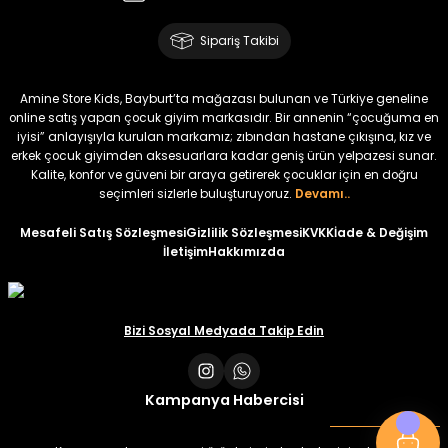
Amine
%30
Kampçı Minik Erkek Çocuk 2'li Şortlu Takım
Sipariş Takibi
Yeni
₺ 500
Amine Store Kids, Bayburt’ta mağazası bulunan ve Türkiye geneline
₺ 350
online satış yapan çocuk giyim markasıdır. Bir annenin “çocuğuma en
iyisi” anlayışıyla kurulan markamız; zıbından hastane çıkışına, kız ve
erkek çocuk giyimden aksesuarlara kadar geniş ürün yelpazesi sunar.
Amine
%30
Kalite, konfor ve güveni bir araya getirerek çocuklar için en doğru
Kampçı Minik Erkek Çocuk 2'li Şortlu Takım
seçimleri sizlerle buluşturuyoruz.
Devamı..
Yeni
Mesafeli Satış Sözleşmesi
Gizlilik Sözleşmesi
KVKK
İade & Değişim
İletişim
Hakkımızda
₺ 500
₺ 350
Amine
Bizi Sosyal Medyada Takip Edin
%30
Kampçı Minik Erkek Çocuk 2'li Şortlu Takım
Yeni
Kampanya Habercisi
₺ 500
₺ 350