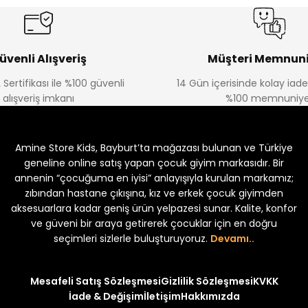
üvenli Alışveriş
Müşteri Memnuni
 Sertifikası ile %100 güvenli
14 Gün içerisinde kolay iad
alışveriş imkanı
%100 memnuniye
Amine Store Kids, Bayburt’ta mağazası bulunan ve Türkiye
geneline online satış yapan çocuk giyim markasıdır. Bir
annenin “çocuğuma en iyisi” anlayışıyla kurulan markamız;
zıbından hastane çıkışına, kız ve erkek çocuk giyimden
aksesuarlara kadar geniş ürün yelpazesi sunar. Kalite, konfor
ve güveni bir araya getirerek çocuklar için en doğru
seçimleri sizlerle buluşturuyoruz.
Devamı..
Mesafeli Satış Sözleşmesi
Gizlilik Sözleşmesi
KVKK
İade & Değişim
İletişim
Hakkımızda