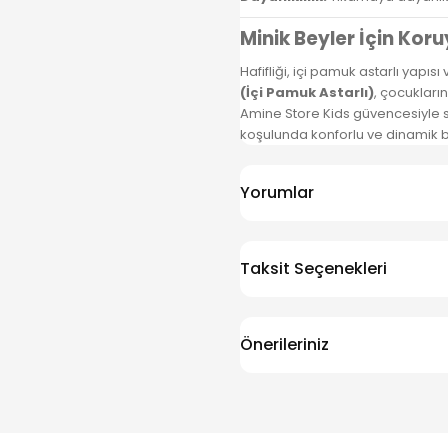
Minik Beyler İçin Kor
Hafifliği, içi pamuk astarlı yapı
(İçi Pamuk Astarlı)
, çocukları
Amine Store Kids güvencesiyle su
koşulunda konforlu ve dinamik b
Yorumlar
Taksit Seçenekleri
Önerileriniz