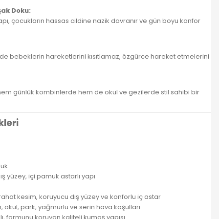
şak Doku:
apı, çocukların hassas cildine nazik davranır ve gün boyu konfor
de bebeklerin hareketlerini kısıtlamaz, özgürce hareket etmelerini
hem günlük kombinlerde hem de okul ve gezilerde stil sahibi bir
kleri
luk
ş yüzey, içi pamuk astarlı yapı
 rahat kesim, koruyucu dış yüzey ve konforlu iç astar
, okul, park, yağmurlu ve serin hava koşulları
, formunu koruyan kaliteli kumaş yapısı