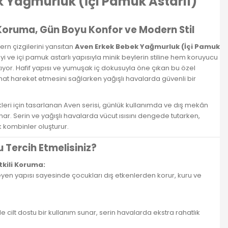
 Yağmurluk (İçi Pamuk Astarlı)
oruma, Gün Boyu Konfor ve Modern Stil
ern çizgilerini yansıtan
Aven Erkek Bebek Yağmurluk (İçi Pamuk
eyi ve içi pamuk astarlı yapısıyla minik beylerin stiline hem koruyucu
ıyor. Hafif yapısı ve yumuşak iç dokusuyla öne çıkan bu özel
hat hareket etmesini sağlarken yağışlı havalarda güvenli bir
leri için tasarlanan Aven serisi, günlük kullanımda ve dış mekân
sunar. Serin ve yağışlı havalarda vücut ısısını dengede tutarken,
k kombinler oluşturur.
Tercih Etmelisiniz?
tkili Koruma:
en yapısı sayesinde çocukları dış etkenlerden korur, kuru ve
ilt dostu bir kullanım sunar, serin havalarda ekstra rahatlık