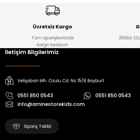
Ücretsiz Kargo
G
Tüm siparişlerinizde
256bit SSL
kargo bedava!
İletişim Bilgilerimiz
Velişaban Mh. Ozulu Cd. No 15/6 Bayburt
0551 850 0543
0551 850 0543
info@aminestorekids.com
Sipariş Takibi