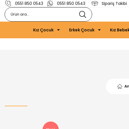
0551 850 0543
0551 850 0543
Sipariş Takibi
Kız Çocuk
Erkek Çocuk
Kız Bebe
A