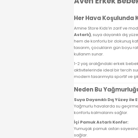
Aven Erkek Bebek
Her Hava Koşulunda K
Amine Store Kids’in zarif ve mod
Astarlı)
, suya dayanıklı dış yüz
hem de konforlu bir dokunuş kat
tasarım, çocukların gün boyu ra
kullanım sunar.
1-2 yaş aralığındaki erkek bebek
aktivitelerinde ideal bir tercih 
modern tasarımıyla sportif ve şı
Neden Bu Yağmurluğu 
Suya Dayanıklı Dış Yüzey ile E
Yağmurlu havalarda su geçirmey
konforlu kalmalarını sağlar.
İçi Pamuk Astarlı Konfor:
Yumuşak pamuk astarı sayesinde c
sağlar.