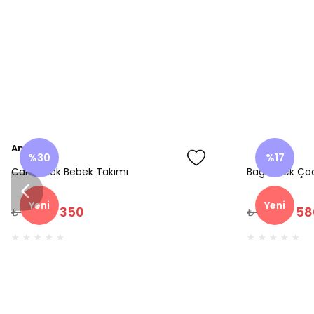
Amine
%30
%17
Cars Erkek Bebek Takımı
Bagi Erkek Ço
Yeni
Yeni
₺ 350
₺ 58
₺ 500
₺ 700