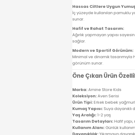
Hassas Ciltlere Uygun Yumu
İç yüzeyde kullanılan pamuklu y
sunar.
Hafif ve Rahat Tasarım:
Ağırlık yapmayan yapısı sayesin
sağlar.
Modern ve Sportif Görünüm:
Minimal ve dinamik tasarımıyla 
görünüm sunar.
Öne Çıkan Ürün Özelli
Marka:
Amine Store Kids
Koleksiyon:
Aven Serisi
Ürün Tipi:
Erkek bebek yağmur
Kumaş Yapısı:
Suya dayanıklı dı
Yaş Aralığı:
1-2 yaş
Tasarım Detayları:
Hafif yapı,
Kullanım Alanı:
Günlük kullanım
Dayanıklılık:
Yıkamaya dayanıklı