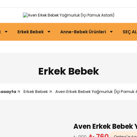
k
Erkek Bebek
Anne-Bebek Ürünleri
SEÇ AL
Erkek Bebek
nasayfa
Erkek Bebek
Aven Erkek Bebek Yağmurluk (İçi Pamuk A
Aven Erkek Bebek 
₺ 760
₺ 900
Online'a öze