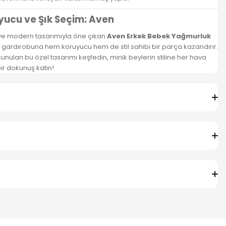
uyucu ve Şık Seçim: Aven
sı ve modern tasarımıyla öne çıkan
Aven Erkek Bebek Yağmurluk
n gardırobuna hem koruyucu hem de stil sahibi bir parça kazandırır.
nulan bu özel tasarımı keşfedin, minik beylerin stiline her hava
ir dokunuş katın!