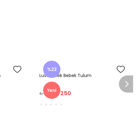
%22
n
Luvin Erkek Bebek Tulum
Yeni
₺ 250
₺ 320