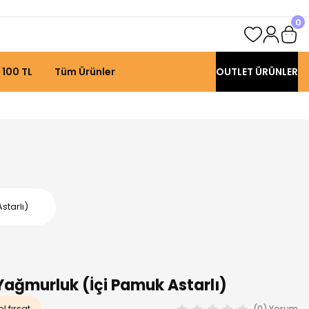
0
 100 TL
Tüm Ürünler
OUTLET ÜRÜNLER
starlı)
Yağmurluk (İçi Pamuk Astarlı)
l fırsat
(0) Yorum