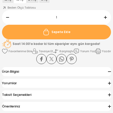
Beden Ölçü Tablosu
nt
Sweatshirt
ise
Pijama Takımı
ntolon
-Shirt
k
Salopet
Sepete Ekle
jama Takımı
Takım
tane Çıkışı ve Zıbın Seti
-shirt
Saat 14:00’a kadar ki tüm siparişler aynı gün kargoda!
Tavsiye Et
Karşılaştır
Yorum Yaz
Yazdır
lopet
Takım Elbise
ntolon
Takım
eatshirt
ek Alt
jama Takımı
ek Alt
Ürün Bilgisi
hirt
lopet
Tulum
Yorumlar
kım
kımı
Taksit Seçenekleri
yt
 Alt
Önerileriniz