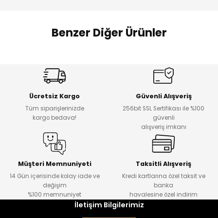
 Alt
lum
Benzer Diğer Ürünler
ka ve Taç
Amine
Amine
lum
%30
%24
Onca Çizgili Erkek Çocuk Şort
Urban Fit Erkek Çocuk Pantolon
Yeni
Yeni
lek
Ücretsiz Kargo
Güvenli Alışveriş
₺ 500
₺ 850
Tüm siparişlerinizde
256bit SSL Sertifikası ile %100
₺ 350
₺ 650
kargo bedava!
güvenli
alışveriş imkanı
Amine
%30
Kampçı Minik Erkek Çocuk 2'li Şortlu Takım
Yeni
Müşteri Memnuniyeti
Taksitli Alışveriş
14 Gün içerisinde kolay iade ve
Kredi kartlarına özel taksit ve
₺ 500
değişim
banka
₺ 350
%100 memnuniyet
havalesine özel indirim
İletişim Bilgilerimiz
Amine