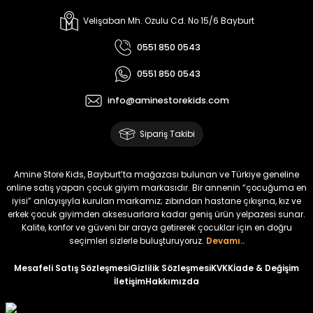
%30
Kampçı Minik Erkek Çocuk 2'li Şortlu Takım
Velişaban Mh. Ozulu Cd. No 15/6 Bayburt
Yeni
0551 850 0543
₺ 500
0551 850 0543
₺ 350
info@aminestorekids.com
Amine
%30
Kampçı Minik Erkek Çocuk 2'li Şortlu Takım
Sipariş Takibi
Yeni
₺ 500
Amine Store Kids, Bayburt’ta mağazası bulunan ve Türkiye geneline
₺ 350
online satış yapan çocuk giyim markasıdır. Bir annenin “çocuğuma en
iyisi” anlayışıyla kurulan markamız; zıbından hastane çıkışına, kız ve
erkek çocuk giyimden aksesuarlara kadar geniş ürün yelpazesi sunar.
Amine
%30
Kalite, konfor ve güveni bir araya getirerek çocuklar için en doğru
Kampçı Minik Erkek Çocuk 2'li Şortlu Takım
seçimleri sizlerle buluşturuyoruz.
Devamı..
Yeni
Mesafeli Satış Sözleşmesi
Gizlilik Sözleşmesi
KVKK
İade & Değişim
İletişim
Hakkımızda
₺ 500
₺ 350