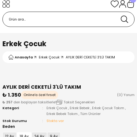
Geri Dön
Geri Dön
Geri Dön
Geri Dön
Geri Dön
k
k
 Ürünleri
iye
 Çorap
iye
tkı, Bere ve Eldiven
Erkek Çocuk
dy
 Gömlek
sesuarları
Battaniye
Anasayfa
Erkek Çocuk
AYLIK DERİ CEKETLİ 3'LÜ TAKIM
orap
ç Giyim
ı, Bere ve Eldiven
Body
AYLIK DERİ CEKETLİ 3'LÜ TAKIM
ise
Kazak
ttaniye
ıtçıtlı Body
₺ 1.350
Online'a özel fırsat
(0) Yorum
₺ 257
den başlayan taksitlerle!
Taksit Seçenekleri
k
Mont
dy
Çorap ve Patik
Kategori
Erkek Çocuk
,
Erkek Bebek
,
Erkek Çocuk Takım
,
Erkek Bebek Takım
,
Tüm Ürünler
ömlek
Pantolon
ıtlı Body
astane Çıkışı ve Zıbın Seti
Stok Durumu
Stokta var
Beden
Giyim
Pijama Takımı
rap ve Patik
Pantolon
12 Ay
18 Ay
24 Ay
9 Ay