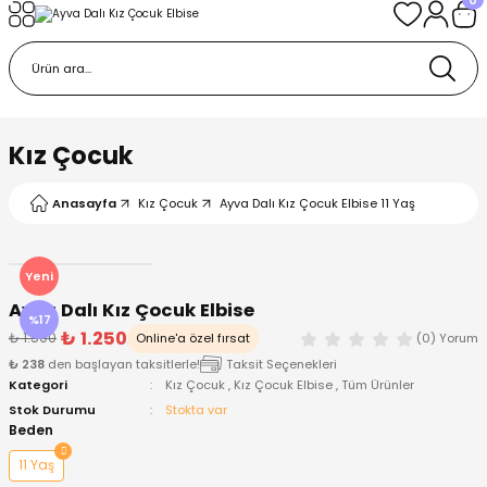
Geri Dön
Geri Dön
Geri Dön
Geri Dön
Geri Dön
k
k
 Ürünleri
iye
 Çorap
iye
tkı, Bere ve Eldiven
Kız Çocuk
dy
 Gömlek
sesuarları
Battaniye
Anasayfa
Kız Çocuk
Ayva Dalı Kız Çocuk Elbise 11 Yaş
orap
ç Giyim
ı, Bere ve Eldiven
Body
Yeni
Ayva Dalı Kız Çocuk Elbise
ise
Kazak
ttaniye
ıtçıtlı Body
%17
₺ 1.250
₺ 1.500
Online'a özel fırsat
(0) Yorum
₺ 238
den başlayan taksitlerle!
Taksit Seçenekleri
k
Mont
dy
Çorap ve Patik
Kategori
Kız Çocuk
,
Kız Çocuk Elbise
,
Tüm Ürünler
Stok Durumu
Stokta var
ömlek
Pantolon
ıtlı Body
astane Çıkışı ve Zıbın Seti
Beden
11 Yaş
Giyim
Pijama Takımı
rap ve Patik
Pantolon