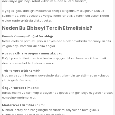
dokusuyla gün boyu rahat kullanım sunan bu özel tasarım,
 Alt
lum
11 yaş kız çocukları için modern ve enerjik bir görünüm oluşturur. Günlük
kullanımda, özel davetlerde ve gezilerde rahatlıkla tercih edilebilen Hasat
ka ve Taç
elbise, sade şıklığıyla dikkat çeker.
Neden Bu Elbiseyi Tercih Etmelisiniz?
lum
Pamuk Kumaşın Doğal Ferahlığı:
Nefes alabilen pamuklu yapısı sayesinde sıcak havalarda terlemeyi azaltır
lek
ve gün boyu konforlu kullanım sağlar.
Hassas Ciltlere Uygun Yumuşak Doku:
Doğal pamuk liflerinden üretilen kumaşı, çocukların hassas cildine nazik
davranır ve rahat bir kullanım sunar.
Tek Parçada Şık Kombin:
Modern ve zarif tasarımı sayesinde ekstra kombin gerektirmeden kolayca
şık bir görünüm oluşturur.
Özgür Hareket İmkanı:
Rahat kesimi ve hafif yapısı sayesinde çocukların gün boyu özgürce hareket
etmesine yardımcı olur.
Modern ve Zarif Görünüm:
Minimal detaylarla zenginleştirilen tasarımı sayesinde hem günlük
kullanıma hem de özel anlara uyum sağlar.