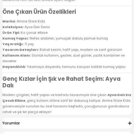
Öne Çıkan Ürün Özellikleri
Marka:
Amine Store Kids
Koleksiyon:
Ayva Dalı Serisi
Ürün Tipi:
Kız çocuk elbise
Kumaş Yapısı:
Nefes alabilen, yumuşak dokulu pamuk kumaş
Yaş Aralığı:
11 yaş
Tasarım Detayları:
Rahat kesim, hafif yapı, modern ve zarif görünüm
Kullanım Alanı:
Günlük kullanım, geziler, özel günler, yazlık kombinler ve
davetler
Dayanıklılık:
Yıkamaya dayanıklı, formunu koruyan kaliteli kumaş yapısı
Genç Kızlar İçin Şık ve Rahat Seçim: Ayva
Dalı
Modern çizgileri, hafif yapısı ve konforlu tasarımıyla öne çıkan
Ayva Dalı Kız
Çocuk Elbise
, genç kızların stiline zarif bir dokunuş katıyor. Amine Store Kids
güvencesiyle sunulan bu özel tasarımı keşfedin, çocuğunuzun gardırobuna
rahat ve şık bir parça ekleyin!
Yorumlar