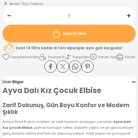
Beden Ölçü Tablosu
nt
Sweatshirt
ise
Pijama Takımı
ntolon
-Shirt
k
Salopet
Sepete Ekle
jama Takımı
Takım
tane Çıkışı ve Zıbın Seti
-shirt
Saat 14:00’a kadar ki tüm siparişler aynı gün kargoda!
Tavsiye Et
Karşılaştır
Yorum Yaz
Yazdır
lopet
Takım Elbise
ntolon
Takım
eatshirt
ek Alt
jama Takımı
ek Alt
Ürün Bilgisi
Ayva Dalı Kız Çocuk Elbise
hirt
lopet
Tulum
Zarif Dokunuş, Gün Boyu Konfor ve Modern
Şıklık
kım
kımı
Amine Store Kids’in modern ve zarif tasarım anlayışını yansıtan
Ayva Dalı
yt
 Alt
Kız Çocuk Elbise
, pamuk kumaşın nefes alabilen yapısı ve şık görünümüyle
genç kızların stiline konforlu bir dokunuş katıyor. Hafif yapısı ve yumuşacık