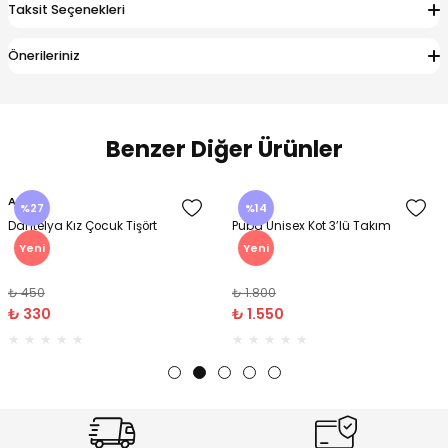
Taksit Seçenekleri
Önerileriniz
Benzer Diğer Ürünler
%20
%19
Urban Kız Çocuk Süveterli Tunik
Navi Kız Çocuk Kot Pantolon
Gömlek
Yeni
Yeni
₺ 1.000
₺ 800
₺ 800
₺ 650