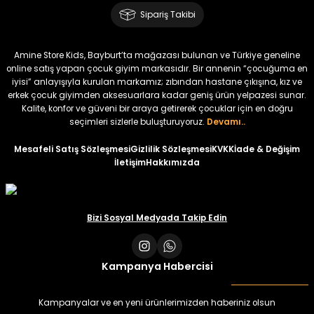
Sipariş Takibi
Amine Store Kids, Bayburt’ta mağazası bulunan ve Türkiye geneline
online satış yapan çocuk giyim markasıdır. Bir annenin “çocuğuma en
iyisi” anlayışıyla kurulan markamız; zıbından hastane çıkışına, kız ve
erkek çocuk giyimden aksesuarlara kadar geniş ürün yelpazesi sunar.
Kalite, konfor ve güveni bir araya getirerek çocuklar için en doğru
seçimleri sizlerle buluşturuyoruz.
Devamı..
Mesafeli Satış Sözleşmesi
Gizlilik Sözleşmesi
KVKK
İade & Değişim
İletişim
Hakkımızda
Bizi Sosyal Medyada Takip Edin
Kampanya Habercisi
Kampanyalar ve en yeni ürünlerimizden haberiniz olsun