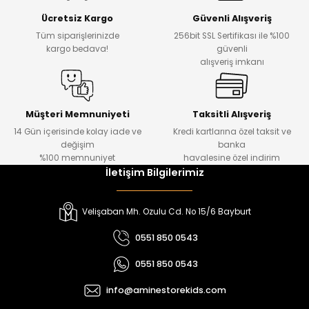
Ücretsiz Kargo
Güvenli Alışveriş
Tüm siparişlerinizde
256bit SSL Sertifikası ile %100
kargo bedava!
güvenli
alışveriş imkanı
Müşteri Memnuniyeti
Taksitli Alışveriş
14 Gün içerisinde kolay iade ve
Kredi kartlarına özel taksit ve
değişim
banka
%100 memnuniyet
havalesine özel indirim
İletişim Bilgilerimiz
Velişaban Mh. Ozulu Cd. No 15/6 Bayburt
0551 850 0543
0551 850 0543
info@aminestorekids.com