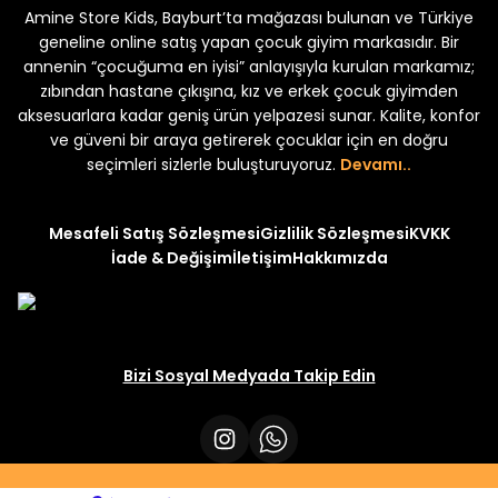
Amine Store Kids, Bayburt’ta mağazası bulunan ve Türkiye
Yeni
Yeni
₺ 250
₺ 250
₺ 320
₺ 320
geneline online satış yapan çocuk giyim markasıdır. Bir
annenin “çocuğuma en iyisi” anlayışıyla kurulan markamız;
zıbından hastane çıkışına, kız ve erkek çocuk giyimden
aksesuarlara kadar geniş ürün yelpazesi sunar. Kalite, konfor
ve güveni bir araya getirerek çocuklar için en doğru
seçimleri sizlerle buluşturuyoruz.
Devamı..
Mesafeli Satış Sözleşmesi
Gizlilik Sözleşmesi
KVKK
İade & Değişim
İletişim
Hakkımızda
Bizi Sosyal Medyada Takip Edin