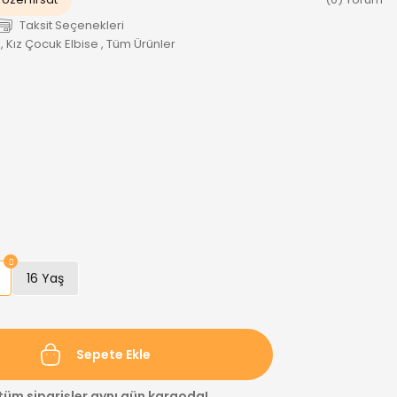
Taksit Seçenekleri
,
Kız Çocuk Elbise
,
Tüm Ürünler
16 Yaş
Sepete Ekle
 tüm siparişler aynı gün kargoda!