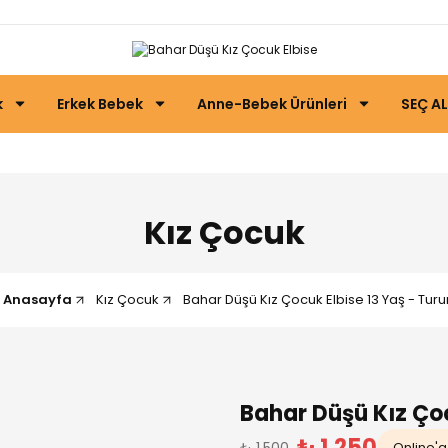
k
Erkek Bebek
Anne-Bebek Ürünleri
SEÇ AL
Kız Çocuk
Anasayfa
Kız Çocuk
Bahar Düşü Kız Çocuk Elbise 13 Yaş - Tur
Bahar Düşü Kız Çoc
₺ 1.250
₺ 1.500
Online'a 