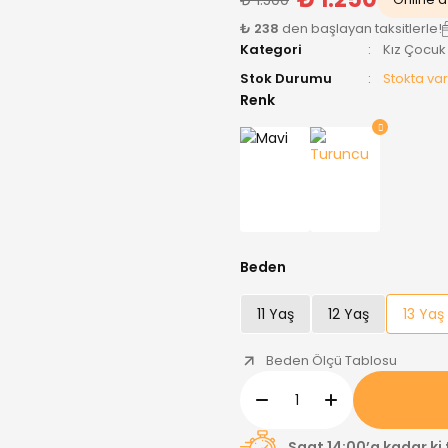
₺ 238
den başlayan taksitlerle!
Kategori
Kız Çocuk
Stok Durumu
Stokta var
Renk
Beden
11 Yaş
12 Yaş
13 Yaş
Beden Ölçü Tablosu
Saat 14:00’a kadar ki