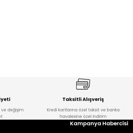
%17
antolon
Melra Kız Çocuk Kot Pantolon
Yeni
₺ 580
₺ 700
yeti
Taksitli Alışveriş
e ve değişim
Kredi kartlarına özel taksit ve banka
t
havalesine özel indirim
%22
Kampanya Habercisi
k Tayt
Koren Kız Çocuk ve Bebek Tayt