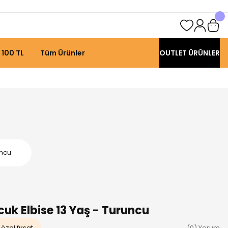
 100 TL
Tüm Ürünler
OUTLET ÜRÜNLER
uncu
uk Elbise 13 Yaş - Turuncu
özel fırsat
(0) Yorum