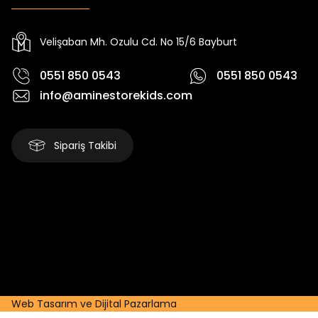
Yeni
Yeni
₺ 2.340
₺ 250
₺ 2.750
₺ 320
Velişaban Mh. Ozulu Cd. No 15/6 Bayburt
0551 850 0543
0551 850 0543
info@aminestorekids.com
Sipariş Takibi
Web Tasarım ve Dijital Pazarlama