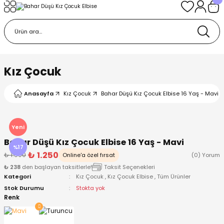
Geri Dön
Geri Dön
Geri Dön
Geri Dön
Geri Dön
k
k
 Ürünleri
iye
 Çorap
iye
tkı, Bere ve Eldiven
Kız Çocuk
dy
 Gömlek
sesuarları
Battaniye
Anasayfa
Kız Çocuk
Bahar Düşü Kız Çocuk Elbise 16 Yaş - Mavi
orap
ç Giyim
ı, Bere ve Eldiven
Body
Yeni
Bahar Düşü Kız Çocuk Elbise 16 Yaş - Mavi
ise
Kazak
ttaniye
ıtçıtlı Body
%17
₺ 1.250
₺ 1.500
Online'a özel fırsat
(0) Yorum
₺ 238
den başlayan taksitlerle!
Taksit Seçenekleri
k
Mont
dy
Çorap ve Patik
Kategori
Kız Çocuk
,
Kız Çocuk Elbise
,
Tüm Ürünler
Stok Durumu
Stokta yok
ömlek
Pantolon
ıtlı Body
astane Çıkışı ve Zıbın Seti
Renk
Giyim
Pijama Takımı
rap ve Patik
Pantolon