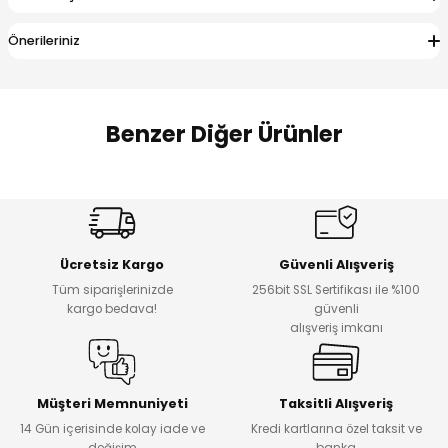
 Alt
lum
Önerileriniz
ka ve Taç
lum
Benzer Diğer Ürünler
lek
Amine
%27
%14
Dantelya Kız Çocuk Tişört
Puba Unisex Kot 3’lü Takım
Yeni
Yeni
Ücretsiz Kargo
Güvenli Alışveriş
₺ 450
₺ 1.800
Tüm siparişlerinizde
256bit SSL Sertifikası ile %100
₺ 330
₺ 1.550
kargo bedava!
güvenli
alışveriş imkanı
%20
%19
Urban Kız Çocuk Süveterli Tunik Gömlek
Navi Kız Çocuk Kot Pantolon
Yeni
Yeni
Müşteri Memnuniyeti
Taksitli Alışveriş
14 Gün içerisinde kolay iade ve
Kredi kartlarına özel taksit ve
₺ 1.000
₺ 800