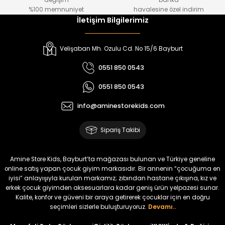
değişim
banka
₺ 800
₺ 650
%100 memnuniyet
havalesine özel indirim
İletişim Bilgilerimiz
%17
%15
Melra Kız Çocuk Kot Pantolon
Tivon Kız Çocuk 3’lü Takım
Velişaban Mh. Ozulu Cd. No 15/6 Bayburt
Yeni
Yeni
0551 850 0543
₺ 700
₺ 2.750
0551 850 0543
₺ 580
₺ 2.340
info@aminestorekids.com
%22
%22
Koren Kız Çocuk ve Bebek Tayt
Koren Kız Çocuk ve Bebek Tayt
Sipariş Takibi
Yeni
Yeni
₺ 320
₺ 320
Amine Store Kids, Bayburt’ta mağazası bulunan ve Türkiye geneline
₺ 250
₺ 250
online satış yapan çocuk giyim markasıdır. Bir annenin “çocuğuma en
iyisi” anlayışıyla kurulan markamız; zıbından hastane çıkışına, kız ve
erkek çocuk giyimden aksesuarlara kadar geniş ürün yelpazesi sunar.
%22
%22
Kalite, konfor ve güveni bir araya getirerek çocuklar için en doğru
Koren Kız Çocuk ve Bebek Tayt
Koren Kız Çocuk ve Bebek Tayt
seçimleri sizlerle buluşturuyoruz.
Devamı..
Yeni
Yeni