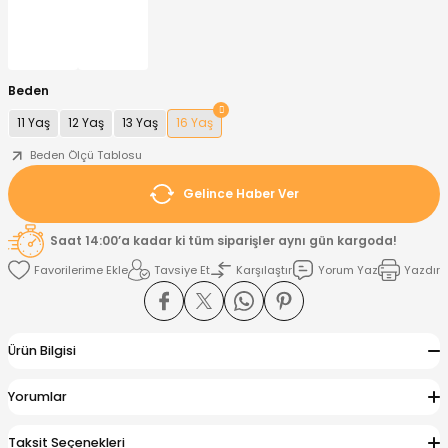
nt
Sweatshirt
ise
Pijama Takımı
Beden
ntolon
-Shirt
k
Salopet
11 Yaş
12 Yaş
13 Yaş
16 Yaş
jama Takımı
Takım
tane Çıkışı ve Zıbın Seti
-shirt
Beden Ölçü Tablosu
Gelince Haber Ver
lopet
Takım Elbise
ntolon
Takım
Saat 14:00’a kadar ki tüm siparişler aynı gün kargoda!
eatshirt
ek Alt
jama Takımı
ek Alt
Tavsiye Et
Karşılaştır
Yorum Yaz
Yazdır
hirt
lopet
Tulum
Ürün Bilgisi
kım
kımı
Yorumlar
yt
 Alt
Taksit Seçenekleri