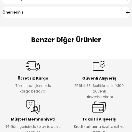
 Alt
lum
Önerileriniz
ka ve Taç
lum
Benzer Diğer Ürünler
lek
%17
%22
Melra Kız Çocuk Kot Pantolon
Koren Kız Çocuk ve Bebek Tayt
Yeni
Yeni
Ücretsiz Kargo
Güvenli Alışveriş
₺ 700
₺ 320
Tüm siparişlerinizde
256bit SSL Sertifikası ile %100
₺ 580
₺ 250
kargo bedava!
güvenli
alışveriş imkanı
%22
%22
Koren Kız Çocuk ve Bebek Tayt
Koren Kız Çocuk ve Bebek Tayt
Yeni
Yeni
Müşteri Memnuniyeti
Taksitli Alışveriş
14 Gün içerisinde kolay iade ve
Kredi kartlarına özel taksit ve
₺ 320
₺ 320