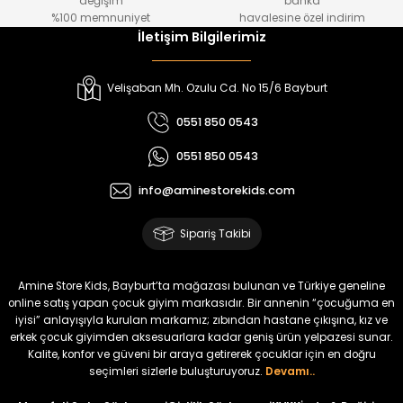
değişim
banka
₺ 250
₺ 250
%100 memnuniyet
havalesine özel indirim
İletişim Bilgilerimiz
%22
%22
Koren Kız Çocuk ve Bebek Tayt
Yovin Kız Bebek Tulum
Velişaban Mh. Ozulu Cd. No 15/6 Bayburt
Yeni
Yeni
0551 850 0543
₺ 320
₺ 320
0551 850 0543
₺ 250
₺ 250
info@aminestorekids.com
%22
%22
%22
Zorin Kız Bebek Tulum
Navel Kız Bebek Tulum
Fovin Kız Bebek Tulum
Sipariş Takibi
Yeni
Yeni
Yeni
₺ 320
₺ 320
₺ 320
Amine Store Kids, Bayburt’ta mağazası bulunan ve Türkiye geneline
₺ 250
₺ 250
₺ 250
online satış yapan çocuk giyim markasıdır. Bir annenin “çocuğuma en
iyisi” anlayışıyla kurulan markamız; zıbından hastane çıkışına, kız ve
erkek çocuk giyimden aksesuarlara kadar geniş ürün yelpazesi sunar.
%22
Kalite, konfor ve güveni bir araya getirerek çocuklar için en doğru
Devra Kız Bebek Tulum
seçimleri sizlerle buluşturuyoruz.
Devamı..
Yeni