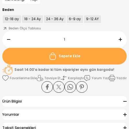
Beden
nt
Sweatshirt
ise
Pijama Takımı
12-18 ay
18 - 24 Ay
24 - 36 Ay
6-9 ay
9-12 AY
Beden Ölçü Tablosu
ntolon
-Shirt
k
Salopet
jama Takımı
Takım
tane Çıkışı ve Zıbın Seti
-shirt
Sepete Ekle
lopet
Takım Elbise
ntolon
Takım
Saat 14:00’a kadar ki tüm siparişler aynı gün kargoda!
eatshirt
ek Alt
jama Takımı
ek Alt
Tavsiye Et
Karşılaştır
Yorum Yaz
Yazdır
hirt
lopet
Tulum
Ürün Bilgisi
kım
kımı
Yorumlar
yt
 Alt
Taksit Seçenekleri