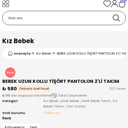
Geri Dön
Geri Dön
Geri Dön
Geri Dön
Geri Dön
k
k
 Ürünleri
iye
 Çorap
iye
tkı, Bere ve Eldiven
Kız Bebek
dy
 Gömlek
sesuarları
Battaniye
Anasayfa
Kız Bebek
BEBEK UZUN KOLLU TİŞÖRT PANTOLON 2'Lİ TAK
orap
ç Giyim
ı, Bere ve Eldiven
Body
Yeni
BEBEK UZUN KOLLU TİŞÖRT PANTOLON 2'Lİ TAKIM
ise
Kazak
ttaniye
ıtçıtlı Body
₺ 580
Online'a özel fırsat
(0) Yorum
₺ 110
den başlayan taksitlerle!
Taksit Seçenekleri
k
Mont
dy
Çorap ve Patik
Kategori
Kız Bebek
,
Erkek Bebek
,
Erkek Bebek Takım
,
Kız
Bebek Takımı
,
Tüm Ürünler
ömlek
Pantolon
ıtlı Body
astane Çıkışı ve Zıbın Seti
Stok Durumu
Stokta var
Renk
Giyim
Pijama Takımı
rap ve Patik
Pantolon
Kahverengi
Yeşil