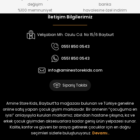
değişim
banka
%100 memnuniyet
havalesine özel indirim
İletişim Bilgilerimiz
Velişaban Mh. Ozulu Cd. No 15/6 Bayburt
0551 850 0543
0551 850 0543
info@aminestorekids.com
Sipariş Takibi
Amine Store Kids, Bayburt’ta mağazası bulunan ve Türkiye geneline
online satış yapan çocuk giyim markasıdır. Bir annenin “çocuğuma en
iyisi” anlayışıyla kurulan markamız; zıbından hastane çıkışına, kız ve
erkek çocuk giyimden aksesuarlara kadar geniş ürün yelpazesi sunar.
Kalite, konfor ve güveni bir araya getirerek çocuklar için en doğru
seçimleri sizlerle buluşturuyoruz.
Devamı..