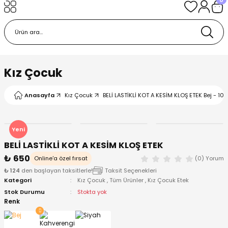
Geri Dön
Geri Dön
Geri Dön
Geri Dön
Geri Dön
k
k
 Ürünleri
iye
 Çorap
iye
tkı, Bere ve Eldiven
Kız Çocuk
dy
 Gömlek
sesuarları
Battaniye
Anasayfa
Kız Çocuk
BELİ LASTİKLİ KOT A KESİM KLOŞ ETEK Bej - 10 
orap
ç Giyim
ı, Bere ve Eldiven
Body
Yeni
BELİ LASTİKLİ KOT A KESİM KLOŞ ETEK
ise
Kazak
ttaniye
ıtçıtlı Body
₺ 650
Online'a özel fırsat
(0) Yorum
₺ 124
den başlayan taksitlerle!
Taksit Seçenekleri
k
Mont
dy
Çorap ve Patik
Kategori
Kız Çocuk
,
Tüm Ürünler
,
Kız Çocuk Etek
Stok Durumu
Stokta yok
ömlek
Pantolon
ıtlı Body
astane Çıkışı ve Zıbın Seti
Renk
Giyim
Pijama Takımı
rap ve Patik
Pantolon