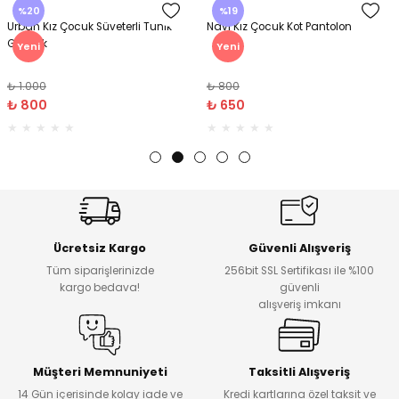
%20
%19
Urban Kız Çocuk Süveterli Tunik
Navi Kız Çocuk Kot Pantolon
Gömlek
Yeni
Yeni
₺ 1.000
₺ 800
₺ 800
₺ 650
Ücretsiz Kargo
Güvenli Alışveriş
Tüm siparişlerinizde
256bit SSL Sertifikası ile %100
kargo bedava!
güvenli
alışveriş imkanı
Müşteri Memnuniyeti
Taksitli Alışveriş
14 Gün içerisinde kolay iade ve
Kredi kartlarına özel taksit ve