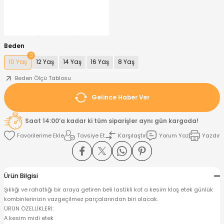
nt
Sweatshirt
ise
Pijama Takımı
Beden
ntolon
-Shirt
k
Salopet
10 Yaş
12 Yaş
14 Yaş
16 Yaş
8 Yaş
jama Takımı
Takım
tane Çıkışı ve Zıbın Seti
-shirt
Beden Ölçü Tablosu
Gelince Haber Ver
lopet
Takım Elbise
ntolon
Takım
Saat 14:00’a kadar ki tüm siparişler aynı gün kargoda!
eatshirt
ek Alt
jama Takımı
ek Alt
Tavsiye Et
Karşılaştır
Yorum Yaz
Yazdır
hirt
lopet
Tulum
Ürün Bilgisi
kım
kımı
Şıklığı ve rahatlığı bir araya getiren beli lastikli kot a kesim kloş etek günlük
kombinlerinizin vazgeçilmez parçalarından biri olacak.
yt
 Alt
ÜRÜN ÖZELLİKLERİ:
A kesim midi etek