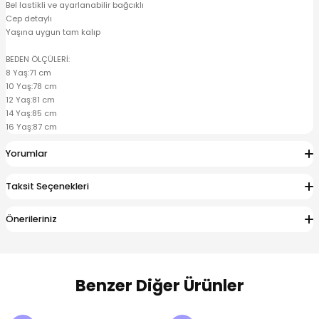
Bel lastikli ve ayarlanabilir bağcıklı
 Alt
lum
Cep detaylı
Yaşına uygun tam kalıp
ka ve Taç
BEDEN ÖLÇÜLERİ:
8 Yaş:71 cm
lum
10 Yaş:78 cm
12 Yaş:81 cm
14 Yaş:85 cm
lek
16 Yaş:87 cm
Yorumlar
Taksit Seçenekleri
Önerileriniz
Benzer Diğer Ürünler