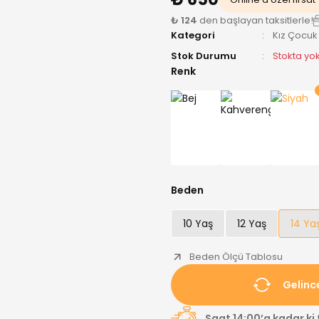
₺ 124
den başlayan taksitlerle!
Kategori
Kız Çocuk
Stok Durumu
Stokta yo
Renk
Beden
10 Yaş
12 Yaş
14 Ya
Beden Ölçü Tablosu
Gelinc
Saat 14:00’a kadar ki