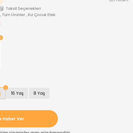
Taksit Seçenekleri
,
Tüm Ürünler
,
Kız Çocuk Etek
k
ş
16 Yaş
8 Yaş
e Haber Ver
 tüm siparişler aynı gün kargoda!