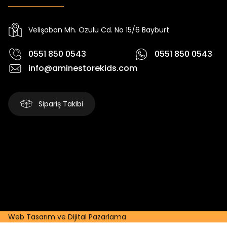
Yeni
Yeni
₺ 2.340
₺ 250
₺ 2.750
₺ 320
Velişaban Mh. Ozulu Cd. No 15/6 Bayburt
0551 850 0543
0551 850 0543
info@aminestorekids.com
Sipariş Takibi
Web Tasarım ve Dijital Pazarlama