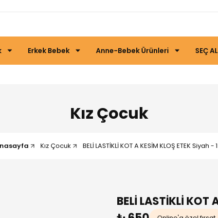
k
Erkek Bebek
Anne-Bebek Ürünleri
SEÇ AL
Kız Çocuk
nasayfa
Kız Çocuk
BELİ LASTİKLİ KOT A KESİM KLOŞ ETEK Siyah - 
BELİ LASTİKLİ KOT 
₺ 650
Online'a özel fırsat