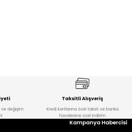
%17
antolon
Melra Kız Çocuk Kot Pantolon
Yeni
₺ 580
₺ 700
yeti
Taksitli Alışveriş
e ve değişim
Kredi kartlarına özel taksit ve banka
t
havalesine özel indirim
%22
Kampanya Habercisi
k Tayt
Koren Kız Çocuk ve Bebek Tayt