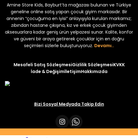
Amine Store Kids, Bayburt’ta mağazası bulunan ve Türkiye
Yeni
Yeni
₺ 250
₺ 250
₺ 320
₺ 320
geneline online satış yapan çocuk giyim markasıdır. Bir
annenin “çocuğuma en iyisi” anlayışıyla kurulan markamız;
zıbından hastane çıkışına, kız ve erkek çocuk giyimden
aksesuarlara kadar geniş ürün yelpazesi sunar. Kalite, konfor
ve güveni bir araya getirerek çocuklar için en doğru
seçimleri sizlerle buluşturuyoruz.
Devamı..
Mesafeli Satış Sözleşmesi
Gizlilik Sözleşmesi
KVKK
İade & Değişim
İletişim
Hakkımızda
Bizi Sosyal Medyada Takip Edin