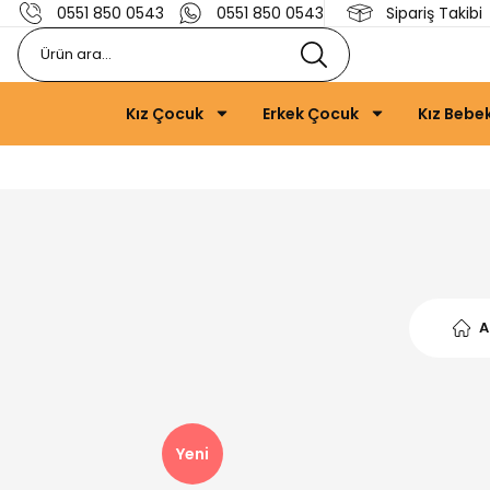
0551 850 0543
0551 850 0543
Sipariş Takibi
Kız Çocuk
Erkek Çocuk
Kız Bebe
A
Yeni