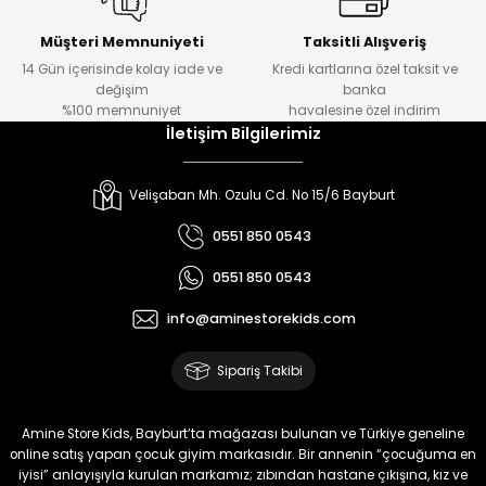
Urban Kız Çocuk Süveterli Tunik Gömlek
Navi Kız Çocuk Kot Pantolon
Yeni
Yeni
Müşteri Memnuniyeti
Taksitli Alışveriş
14 Gün içerisinde kolay iade ve
Kredi kartlarına özel taksit ve
₺ 1.000
₺ 800
değişim
banka
₺ 800
₺ 650
%100 memnuniyet
havalesine özel indirim
İletişim Bilgilerimiz
%17
%15
Melra Kız Çocuk Kot Pantolon
Tivon Kız Çocuk 3’lü Takım
Velişaban Mh. Ozulu Cd. No 15/6 Bayburt
Yeni
Yeni
0551 850 0543
₺ 700
₺ 2.750
0551 850 0543
₺ 580
₺ 2.340
info@aminestorekids.com
%22
%22
Koren Kız Çocuk ve Bebek Tayt
Koren Kız Çocuk ve Bebek Tayt
Sipariş Takibi
Yeni
Yeni
₺ 320
₺ 320
Amine Store Kids, Bayburt’ta mağazası bulunan ve Türkiye geneline
₺ 250
₺ 250
online satış yapan çocuk giyim markasıdır. Bir annenin “çocuğuma en
iyisi” anlayışıyla kurulan markamız; zıbından hastane çıkışına, kız ve