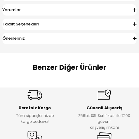
 Alt
lum
Yorumlar
ka ve Taç
Taksit Seçenekleri
lum
Önerileriniz
lek
Benzer Diğer Ürünler
Amine
%27
%14
Dantelya Kız Çocuk Tişört
Puba Unisex Kot 3’lü Takım
Yeni
Yeni
Ücretsiz Kargo
Güvenli Alışveriş
₺ 450
₺ 1.800
Tüm siparişlerinizde
256bit SSL Sertifikası ile %100
₺ 330
₺ 1.550
kargo bedava!
güvenli
alışveriş imkanı
%20
%19