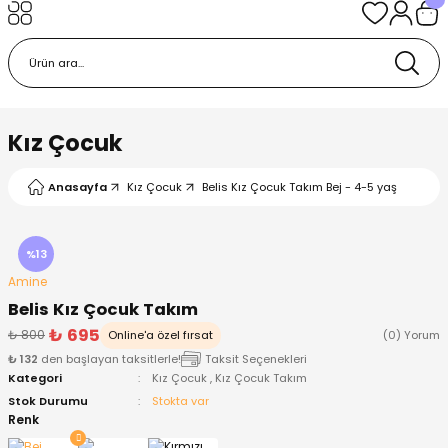
Geri Dön
Geri Dön
Geri Dön
Geri Dön
Geri Dön
k
k
 Ürünleri
iye
 Çorap
iye
tkı, Bere ve Eldiven
Kız Çocuk
dy
 Gömlek
sesuarları
Battaniye
Anasayfa
Kız Çocuk
Belis Kız Çocuk Takım Bej - 4-5 yaş
orap
ç Giyim
ı, Bere ve Eldiven
Body
%13
Amine
ise
Kazak
ttaniye
ıtçıtlı Body
Belis Kız Çocuk Takım
₺ 695
₺ 800
Online'a özel fırsat
(0) Yorum
k
Mont
dy
Çorap ve Patik
₺ 132
den başlayan taksitlerle!
Taksit Seçenekleri
Kategori
Kız Çocuk
,
Kız Çocuk Takım
ömlek
Pantolon
ıtlı Body
astane Çıkışı ve Zıbın Seti
Stok Durumu
Stokta var
Renk
Giyim
Pijama Takımı
rap ve Patik
Pantolon