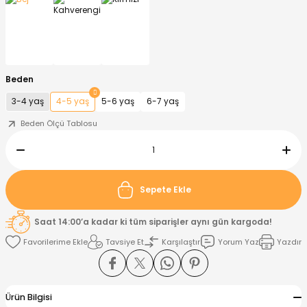
nt
Sweatshirt
ise
Pijama Takımı
ntolon
-Shirt
k
Salopet
Beden
3-4 yaş
4-5 yaş
5-6 yaş
6-7 yaş
jama Takımı
Takım
tane Çıkışı ve Zıbın Seti
-shirt
Beden Ölçü Tablosu
lopet
Takım Elbise
ntolon
Takım
eatshirt
ek Alt
jama Takımı
ek Alt
Sepete Ekle
hirt
lopet
Tulum
Saat 14:00’a kadar ki tüm siparişler aynı gün kargoda!
Tavsiye Et
Karşılaştır
Yorum Yaz
Yazdır
kım
kımı
yt
 Alt
Ürün Bilgisi