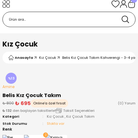
Geri Dön
Geri Dön
Geri Dön
Geri Dön
Geri Dön
k
k
 Ürünleri
iye
 Çorap
iye
tkı, Bere ve Eldiven
Kız Çocuk
dy
 Gömlek
sesuarları
Battaniye
Anasayfa
Kız Çocuk
Belis Kız Çocuk Takım Kahverengi - 3-4 yaş
orap
ç Giyim
ı, Bere ve Eldiven
Body
%13
Amine
ise
Kazak
ttaniye
ıtçıtlı Body
Belis Kız Çocuk Takım
₺ 695
₺ 800
Online'a özel fırsat
(0) Yorum
k
Mont
dy
Çorap ve Patik
₺ 132
den başlayan taksitlerle!
Taksit Seçenekleri
Kategori
Kız Çocuk
,
Kız Çocuk Takım
ömlek
Pantolon
ıtlı Body
astane Çıkışı ve Zıbın Seti
Stok Durumu
Stokta var
Renk
Giyim
Pijama Takımı
rap ve Patik
Pantolon