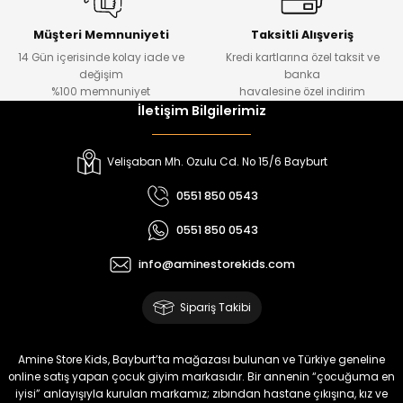
Urban Kız Çocuk Süveterli Tunik Gömlek
Navi Kız Çocuk Kot Pantolon
Yeni
Yeni
Müşteri Memnuniyeti
Taksitli Alışveriş
14 Gün içerisinde kolay iade ve
Kredi kartlarına özel taksit ve
₺ 1.000
₺ 800
değişim
banka
₺ 800
₺ 650
%100 memnuniyet
havalesine özel indirim
İletişim Bilgilerimiz
%17
%15
Melra Kız Çocuk Kot Pantolon
Tivon Kız Çocuk 3’lü Takım
Velişaban Mh. Ozulu Cd. No 15/6 Bayburt
Yeni
Yeni
0551 850 0543
₺ 700
₺ 2.750
0551 850 0543
₺ 580
₺ 2.340
info@aminestorekids.com
%22
%22
Koren Kız Çocuk ve Bebek Tayt
Koren Kız Çocuk ve Bebek Tayt
Sipariş Takibi
Yeni
Yeni
₺ 320
₺ 320
Amine Store Kids, Bayburt’ta mağazası bulunan ve Türkiye geneline
₺ 250
₺ 250
online satış yapan çocuk giyim markasıdır. Bir annenin “çocuğuma en
iyisi” anlayışıyla kurulan markamız; zıbından hastane çıkışına, kız ve