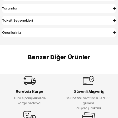
 Alt
lum
Yorumlar
ka ve Taç
Taksit Seçenekleri
lum
Önerileriniz
lek
Benzer Diğer Ürünler
Amine
%27
%14
Dantelya Kız Çocuk Tişört
Puba Unisex Kot 3’lü Takım
Yeni
Yeni
Ücretsiz Kargo
Güvenli Alışveriş
₺ 450
₺ 1.800
Tüm siparişlerinizde
256bit SSL Sertifikası ile %100
₺ 330
₺ 1.550
kargo bedava!
güvenli
alışveriş imkanı
%20
%19