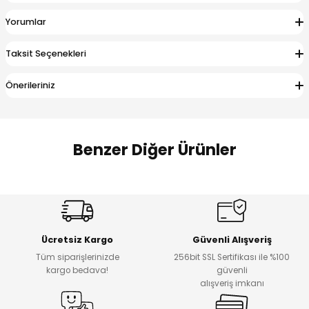
 Alt
lum
Yorumlar
ka ve Taç
Taksit Seçenekleri
lum
Önerileriniz
lek
Benzer Diğer Ürünler
Amine
%27
%14
Dantelya Kız Çocuk Tişört
Puba Unisex Kot 3’lü Takım
Yeni
Yeni
Ücretsiz Kargo
Güvenli Alışveriş
₺ 450
₺ 1.800
Tüm siparişlerinizde
256bit SSL Sertifikası ile %100
₺ 330
₺ 1.550
kargo bedava!
güvenli
alışveriş imkanı
%20
%19