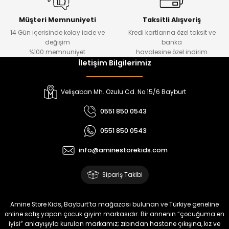
Urban Kız Çocuk Süveterli Tunik Gömlek
Navi Kız Çocuk Kot Pantolon
Yeni
Yeni
Müşteri Memnuniyeti
Taksitli Alışveriş
14 Gün içerisinde kolay iade ve
Kredi kartlarına özel taksit ve
₺ 1.000
₺ 800
değişim
banka
₺ 800
₺ 650
%100 memnuniyet
havalesine özel indirim
İletişim Bilgilerimiz
%17
%15
Melra Kız Çocuk Kot Pantolon
Tivon Kız Çocuk 3’lü Takım
Velişaban Mh. Ozulu Cd. No 15/6 Bayburt
Yeni
Yeni
0551 850 0543
₺ 700
₺ 2.750
0551 850 0543
₺ 580
₺ 2.340
info@aminestorekids.com
%22
%22
Koren Kız Çocuk ve Bebek Tayt
Koren Kız Çocuk ve Bebek Tayt
Sipariş Takibi
Yeni
Yeni
₺ 320
₺ 320
Amine Store Kids, Bayburt’ta mağazası bulunan ve Türkiye geneline
₺ 250
₺ 250
online satış yapan çocuk giyim markasıdır. Bir annenin “çocuğuma en
iyisi” anlayışıyla kurulan markamız; zıbından hastane çıkışına, kız ve