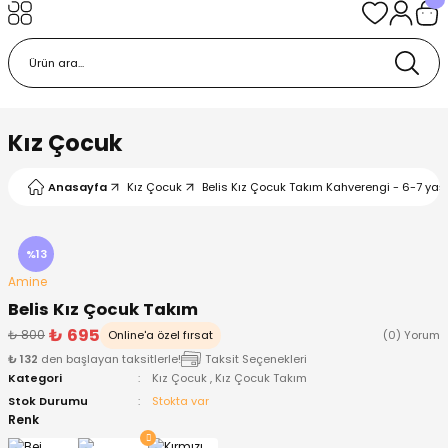
Geri Dön
Geri Dön
Geri Dön
Geri Dön
Geri Dön
k
k
 Ürünleri
iye
 Çorap
iye
tkı, Bere ve Eldiven
Kız Çocuk
dy
 Gömlek
sesuarları
Battaniye
Anasayfa
Kız Çocuk
Belis Kız Çocuk Takım Kahverengi - 6-7 yaş
orap
ç Giyim
ı, Bere ve Eldiven
Body
%13
Amine
ise
Kazak
ttaniye
ıtçıtlı Body
Belis Kız Çocuk Takım
₺ 695
₺ 800
Online'a özel fırsat
(0) Yorum
k
Mont
dy
Çorap ve Patik
₺ 132
den başlayan taksitlerle!
Taksit Seçenekleri
Kategori
Kız Çocuk
,
Kız Çocuk Takım
ömlek
Pantolon
ıtlı Body
astane Çıkışı ve Zıbın Seti
Stok Durumu
Stokta var
Renk
Giyim
Pijama Takımı
rap ve Patik
Pantolon