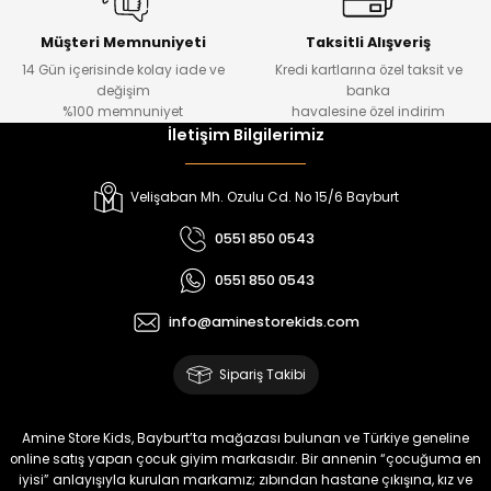
Urban Kız Çocuk Süveterli Tunik Gömlek
Navi Kız Çocuk Kot Pantolon
Yeni
Yeni
Müşteri Memnuniyeti
Taksitli Alışveriş
14 Gün içerisinde kolay iade ve
Kredi kartlarına özel taksit ve
₺ 1.000
₺ 800
değişim
banka
₺ 800
₺ 650
%100 memnuniyet
havalesine özel indirim
İletişim Bilgilerimiz
%17
%15
Melra Kız Çocuk Kot Pantolon
Tivon Kız Çocuk 3’lü Takım
Velişaban Mh. Ozulu Cd. No 15/6 Bayburt
Yeni
Yeni
0551 850 0543
₺ 700
₺ 2.750
0551 850 0543
₺ 580
₺ 2.340
info@aminestorekids.com
%22
%22
Koren Kız Çocuk ve Bebek Tayt
Koren Kız Çocuk ve Bebek Tayt
Sipariş Takibi
Yeni
Yeni
₺ 320
₺ 320
Amine Store Kids, Bayburt’ta mağazası bulunan ve Türkiye geneline
₺ 250
₺ 250
online satış yapan çocuk giyim markasıdır. Bir annenin “çocuğuma en
iyisi” anlayışıyla kurulan markamız; zıbından hastane çıkışına, kız ve