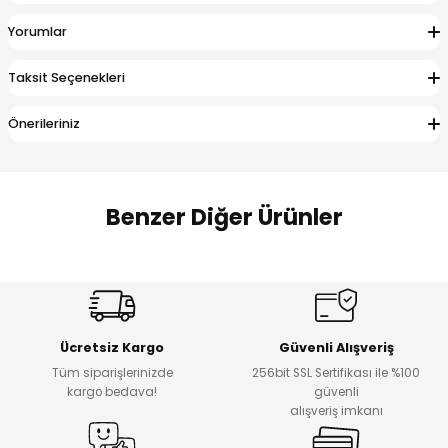
 Alt
lum
Yorumlar
ka ve Taç
Taksit Seçenekleri
lum
Önerileriniz
lek
Benzer Diğer Ürünler
Amine
%27
%14
Dantelya Kız Çocuk Tişört
Puba Unisex Kot 3’lü Takım
Yeni
Yeni
Ücretsiz Kargo
Güvenli Alışveriş
₺ 450
₺ 1.800
Tüm siparişlerinizde
256bit SSL Sertifikası ile %100
₺ 330
₺ 1.550
kargo bedava!
güvenli
alışveriş imkanı
%20
%19