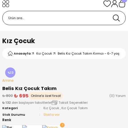
Geri Dön
Geri Dön
Geri Dön
Geri Dön
Geri Dön
k
k
 Ürünleri
iye
 Çorap
iye
tkı, Bere ve Eldiven
Kız Çocuk
dy
 Gömlek
sesuarları
Battaniye
Anasayfa
Kız Çocuk
Belis Kız Çocuk Takım Kırmızı - 6-7 yaş
orap
ç Giyim
ı, Bere ve Eldiven
Body
%13
Amine
ise
Kazak
ttaniye
ıtçıtlı Body
Belis Kız Çocuk Takım
₺ 695
₺ 800
Online'a özel fırsat
(0) Yorum
k
Mont
dy
Çorap ve Patik
₺ 132
den başlayan taksitlerle!
Taksit Seçenekleri
Kategori
Kız Çocuk
,
Kız Çocuk Takım
ömlek
Pantolon
ıtlı Body
astane Çıkışı ve Zıbın Seti
Stok Durumu
Stokta var
Renk
Giyim
Pijama Takımı
rap ve Patik
Pantolon