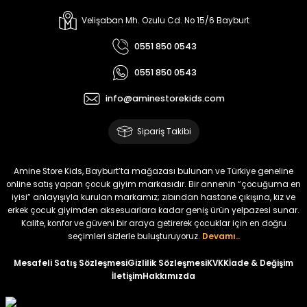
%17
%15
Melra Kız Çocuk Kot Pantolon
Tivon Kız Çocuk 3’lü Takım
Velişaban Mh. Ozulu Cd. No 15/6 Bayburt
Yeni
Yeni
0551 850 0543
₺ 700
₺ 2.750
0551 850 0543
₺ 580
₺ 2.340
info@aminestorekids.com
%22
%22
Koren Kız Çocuk ve Bebek Tayt
Koren Kız Çocuk ve Bebek Tayt
Sipariş Takibi
Yeni
Yeni
₺ 320
₺ 320
Amine Store Kids, Bayburt’ta mağazası bulunan ve Türkiye geneline
₺ 250
₺ 250
online satış yapan çocuk giyim markasıdır. Bir annenin “çocuğuma en
iyisi” anlayışıyla kurulan markamız; zıbından hastane çıkışına, kız ve
erkek çocuk giyimden aksesuarlara kadar geniş ürün yelpazesi sunar.
%22
%22
Kalite, konfor ve güveni bir araya getirerek çocuklar için en doğru
Koren Kız Çocuk ve Bebek Tayt
Koren Kız Çocuk ve Bebek Tayt
seçimleri sizlerle buluşturuyoruz.
Devamı..
Yeni
Yeni
Mesafeli Satış Sözleşmesi
Gizlilik Sözleşmesi
KVKK
İade & Değişim
İletişim
Hakkımızda
₺ 320
₺ 320
₺ 250
₺ 250