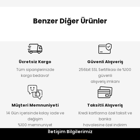
 Alt
lum
Benzer Diğer Ürünler
ka ve Taç
Amine
lum
%27
%14
Dantelya Kız Çocuk Tişört
Puba Unisex Kot 3’lü Takım
Yeni
Yeni
lek
Ücretsiz Kargo
Güvenli Alışveriş
₺ 450
₺ 1.800
Tüm siparişlerinizde
256bit SSL Sertifikası ile %100
₺ 330
₺ 1.550
kargo bedava!
güvenli
alışveriş imkanı
%20
%19
Urban Kız Çocuk Süveterli Tunik Gömlek
Navi Kız Çocuk Kot Pantolon
Yeni
Yeni
Müşteri Memnuniyeti
Taksitli Alışveriş
14 Gün içerisinde kolay iade ve
Kredi kartlarına özel taksit ve
₺ 1.000
₺ 800
değişim
banka
₺ 800
₺ 650
%100 memnuniyet
havalesine özel indirim
İletişim Bilgilerimiz