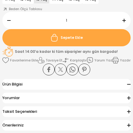
Beden Ölçü Tablosu
nt
Sweatshirt
ise
Pijama Takımı
ntolon
-Shirt
k
Salopet
Sepete Ekle
jama Takımı
Takım
tane Çıkışı ve Zıbın Seti
-shirt
Saat 14:00’a kadar ki tüm siparişler aynı gün kargoda!
Tavsiye Et
Karşılaştır
Yorum Yaz
Yazdır
lopet
Takım Elbise
ntolon
Takım
eatshirt
ek Alt
jama Takımı
ek Alt
Ürün Bilgisi
hirt
lopet
Tulum
Yorumlar
kım
kımı
Taksit Seçenekleri
yt
 Alt
Önerileriniz