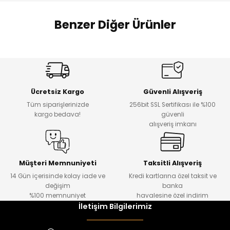
 Alt
lum
Benzer Diğer Ürünler
ka ve Taç
%17
%22
lum
Melra Kız Çocuk Kot Pantolon
Koren Kız Çocuk ve Bebek Tayt
Yeni
Yeni
lek
Ücretsiz Kargo
Güvenli Alışveriş
₺ 700
₺ 320
Tüm siparişlerinizde
256bit SSL Sertifikası ile %100
₺ 580
₺ 250
kargo bedava!
güvenli
alışveriş imkanı
%22
%22
Koren Kız Çocuk ve Bebek Tayt
Koren Kız Çocuk ve Bebek Tayt
Yeni
Yeni
Müşteri Memnuniyeti
Taksitli Alışveriş
14 Gün içerisinde kolay iade ve
Kredi kartlarına özel taksit ve
₺ 320
₺ 320
değişim
banka
₺ 250
₺ 250
%100 memnuniyet
havalesine özel indirim
İletişim Bilgilerimiz
%22
%22