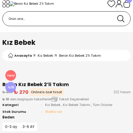
Geri Dön
Geri Dön
Geri Dön
Geri Dön
Geri Dön
k
k
 Ürünleri
iye
 Çorap
iye
tkı, Bere ve Eldiven
Kız Bebek
dy
 Gömlek
sesuarları
Battaniye
Anasayfa
Kız Bebek
Beron Kız Bebek 2’li Takım
orap
ç Giyim
ı, Bere ve Eldiven
Body
Yeni
Beron Kız Bebek 2’li Takım
ise
Kazak
ttaniye
ıtçıtlı Body
%18
₺ 270
₺ 330
Online'a özel fırsat
(0) Yorum
₺ 51
den başlayan taksitlerle!
Taksit Seçenekleri
k
Mont
dy
Çorap ve Patik
Kategori
Kız Bebek
,
Kız Bebek Takımı
,
Tüm Ürünler
Stok Durumu
Stokta var
ömlek
Pantolon
ıtlı Body
astane Çıkışı ve Zıbın Seti
Beden
0-3 ay
3-6 AY
Giyim
Pijama Takımı
rap ve Patik
Pantolon