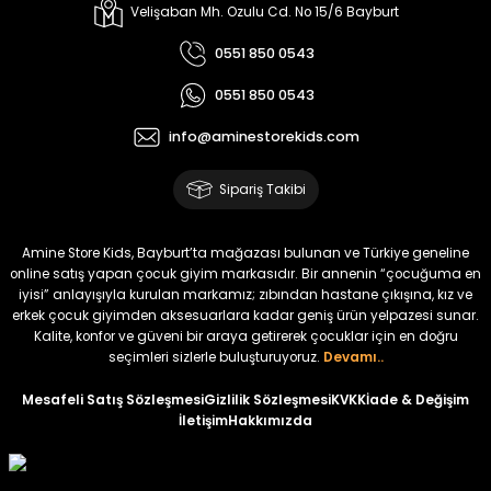
Koren Kız Çocuk ve Bebek Tayt
Yovin Kız Bebek Tulum
Velişaban Mh. Ozulu Cd. No 15/6 Bayburt
Yeni
Yeni
0551 850 0543
₺ 320
₺ 320
0551 850 0543
₺ 250
₺ 250
info@aminestorekids.com
%22
%22
%22
Zorin Kız Bebek Tulum
Navel Kız Bebek Tulum
Fovin Kız Bebek Tulum
Sipariş Takibi
Yeni
Yeni
Yeni
₺ 320
₺ 320
₺ 320
Amine Store Kids, Bayburt’ta mağazası bulunan ve Türkiye geneline
₺ 250
₺ 250
₺ 250
online satış yapan çocuk giyim markasıdır. Bir annenin “çocuğuma en
iyisi” anlayışıyla kurulan markamız; zıbından hastane çıkışına, kız ve
erkek çocuk giyimden aksesuarlara kadar geniş ürün yelpazesi sunar.
%22
Kalite, konfor ve güveni bir araya getirerek çocuklar için en doğru
Devra Kız Bebek Tulum
seçimleri sizlerle buluşturuyoruz.
Devamı..
Yeni
Mesafeli Satış Sözleşmesi
Gizlilik Sözleşmesi
KVKK
İade & Değişim
İletişim
Hakkımızda
₺ 320
₺ 250